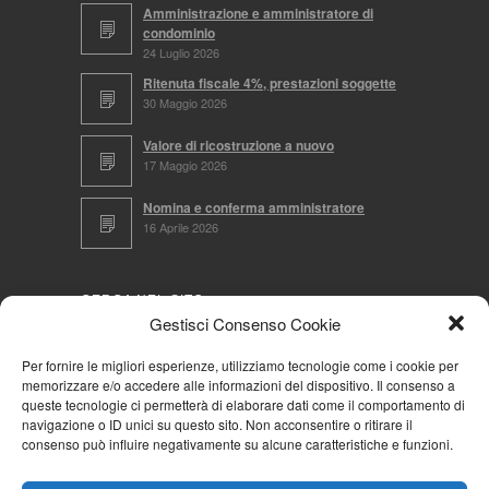
Amministrazione e amministratore di
condominio
24 Luglio 2026
Ritenuta fiscale 4%, prestazioni soggette
30 Maggio 2026
Valore di ricostruzione a nuovo
17 Maggio 2026
Nomina e conferma amministratore
16 Aprile 2026
CERCA NEL SITO
Gestisci Consenso Cookie
Per fornire le migliori esperienze, utilizziamo tecnologie come i cookie per
memorizzare e/o accedere alle informazioni del dispositivo. Il consenso a
NAVIGA PER
queste tecnologie ci permetterà di elaborare dati come il comportamento di
navigazione o ID unici su questo sito. Non acconsentire o ritirare il
Mappa completa
consenso può influire negativamente su alcune caratteristiche e funzioni.
Mappa categorie
Cookie Policy (UE)