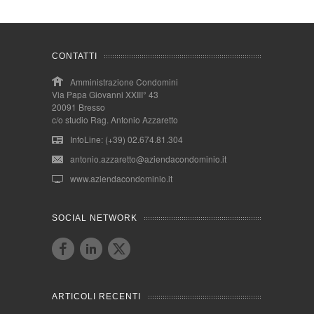
CONTATTI
Amministrazione Condomini
Via Papa Giovanni XXIII° 43
20091 Bresso
c/o studio Rag. Antonio Azzaretto
InfoLine: (+39) 02.674.81.304
antonio.azzaretto@aziendacondominio.it
www.aziendacondominio.it
SOCIAL NETWORK
ARTICOLI RECENTI