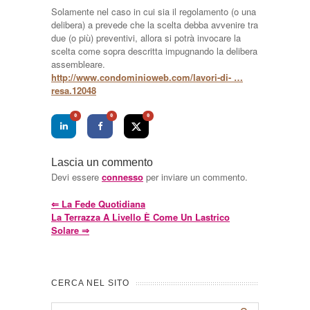
Solamente nel caso in cui sia il regolamento (o una
delibera) a prevede che la scelta debba avvenire tra
due (o più) preventivi, allora si potrà invocare la
scelta come sopra descritta impugnando la delibera
assembleare.
http://www.condominioweb.com/lavori-di- …
resa.12048
0
0
0
Lascia un commento
Devi essere
connesso
per inviare un commento.
⇐
La Fede Quotidiana
La Terrazza A Livello È Come Un Lastrico
Solare
⇒
CERCA NEL SITO