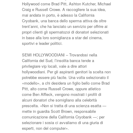
Hollywood come Brad Pitt, Ashton Kutcher, Michael
Craig e Russell Crowe. A raccogliere la sua idea,
mai andata in porto, è adesso la California
Cryobank, una banca dello sper­ma attiva da oltre
trent’anni, che ha lan­ciato un servizio per offrire ai
propri clienti gli spermatozoi di donatori sele­zionati
in base alla loro somi­glianza a star del cinema,
sportivi e leader politici.
SEMI HOLLYWOODIANI – Tro­vandosi nella
California del Sud, l’insolita banca tende a
privilegiare vip locali, vale a dire attori
hollywoodiani. Per gli aspiranti genitori la scelta non
potrebbe essere più facile. Una volta seleziona­to il
«modello», a chi deside­ra un figlio bello come Brad
Pitt, alto come Russell Crowe, oppure atletico
come Ben Affleck, vengono mostra­ti i profili di
alcuni donatori che somigliano alla celebrità
prescelta. «Non si tratta di una scienza esatta —
mette in guardia Scott Brown, re­sponsabile
comunicazione della California Cryobank —; per
selezionare i sosia ci avva­liamo di una giuria di
esperti, non del computer».