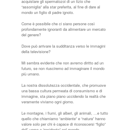
acquistare gli spermatozoi di un tizio che
“assomiglia” alla star preferita, al fine di dare al
mondo un figlio di padre ignoto.
Come è possibile che ci siano persone così
profondamente ignoranti da alimentare un mercato
del genere?
Dove può arrivare la sudditanza verso le immagini
della televisione?
Mi sembra evidente che non avremo diritto ad un
futuro, se non riusciremo ad immaginare il mondo
più umano.
La nostra dissolutezza occidentale, che promuove
una bassa cultura permeata di consumismo e di
immagine, sta piano piano uccidendo la realtà che
veramente viviamo ogni giorno.
Le montagne, i fiumi, gli alberi, gli animali, …e tutto
quello che chiamiamo “ambiente” e “natura” hanno
valore solo per chi è capace di riconoscersi “figlio”
dell’ uomo e “residente” nel mondo.