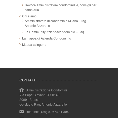
Revoca amministratore condominiale, consigli per
cambiarlo
Chi siamo
Amministratore di condominio Milano – rag.
Antonio Azzaretto
La Community Aziendacondominio – Faq
La mappa di Azienda Condominio
Mappa categorie
CONTATTI
Amministrazione Condomini
Via Papa Giovanni XXIII° 43
20091 Bresso
c/o studio Rag. Antonio Azzaretto
InfoLine: (+39) 02.674.81.304