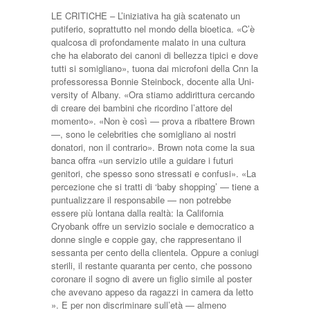
LE CRITICHE – L’iniziati­va ha già scatenato un
putife­rio, soprattutto nel mondo della bioetica. «C’è
qualcosa di profondamente malato in una cultura
che ha elaborato dei canoni di bellezza tipici e dove
tutti si somigliano», tuo­na dai microfoni della Cnn la
professoressa Bonnie Steinbock, docente alla Uni­
versity of Albany. «Ora stia­mo addirittura cercando
di creare dei bambini che ricor­dino l’attore del
momento». «Non è così — prova a ri­battere Brown
—, sono le ce­lebrities che somigliano ai no­stri
donatori, non il contra­rio». Brown nota come la sua
banca offra «un servizio utile a guidare i futuri
genitori, che spesso sono stressati e confusi». «La
percezione che si tratti di ‘baby shopping’ — tiene a
puntualizzare il responsabile — non potrebbe
essere più lontana dalla realtà: la Califor­nia
Cryobank offre un servi­zio sociale e democratico a
donne single e coppie gay, che rappresentano il
sessanta per cento della clientela. Op­pure a coniugi
sterili, il re­stante quaranta per cento, che possono
coronare il so­gno di avere un figlio simile al poster
che avevano appeso da ragazzi in camera da let­to
». E per non discriminare sul­l’età — almeno