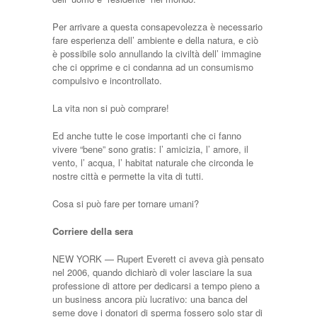
Per arrivare a questa consapevolezza è necessario
fare esperienza dell’ ambiente e della natura, e ciò
è possibile solo annullando la civiltà dell’ immagine
che ci opprime e ci condanna ad un consumismo
compulsivo e incontrollato.
La vita non si può comprare!
Ed anche tutte le cose importanti che ci fanno
vivere “bene” sono gratis: l’ amicizia, l’ amore, il
vento, l’ acqua, l’ habitat naturale che circonda le
nostre città e permette la vita di tutti.
Cosa si può fare per tornare umani?
Corriere della sera
NEW YORK — Rupert Eve­rett ci aveva già pensato
nel 2006, quando dichiarò di vo­ler lasciare la sua
professione di attore per dedicarsi a tem­po pieno a
un business anco­ra più lucrativo: una banca del
seme dove i donatori di sperma fossero solo star di