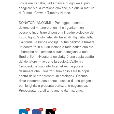
ufficialmente tabù, nell’America di oggi — si può
scegliere sia la versio­ne giovane, sia quella matura
di Russell Crowe o Timothy Hutton.
DONATORI ANONIMI – Per legge, i donatori
devono poi rimanere anoni­mi e i genitori non
possono incontrare di persona il padre biologico del
futuro figlio. Vi­sto l’elevato tasso di litigiosi­tà della
California, la banca obbliga i futuri genitori a fir­mare
un contratto in cui ri­nunciano a farle causa qualo­ra
il bambino non avesse alcu­na somiglianza con
Brad o Ben. «Nessuna celebrity è una copia esatta
del donatore — avverte la società Califor­nia
Cryobank nel suo sito In­ternet —, né potete
desume­re che il vostro futuro figlio sarà la copia
esatta delle star presenti in catalogo». Ognu­no
deve insomma assumersi il rischio di una progenie
ben lungi dalla presunta perfezio­ne eugenetica.
Propugnata, tra gli altri, anche dal nazi­smo.
0
0
0