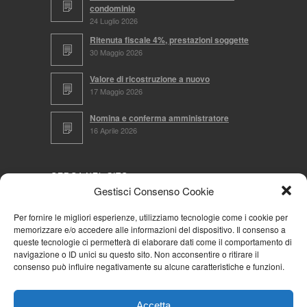
condominio
24 Luglio 2026
Ritenuta fiscale 4%, prestazioni soggette
30 Maggio 2026
Valore di ricostruzione a nuovo
17 Maggio 2026
Nomina e conferma amministratore
16 Aprile 2026
CERCA NEL SITO
Gestisci Consenso Cookie
Per fornire le migliori esperienze, utilizziamo tecnologie come i cookie per
memorizzare e/o accedere alle informazioni del dispositivo. Il consenso a
NAVIGA PER
queste tecnologie ci permetterà di elaborare dati come il comportamento di
navigazione o ID unici su questo sito. Non acconsentire o ritirare il
Mappa completa
consenso può influire negativamente su alcune caratteristiche e funzioni.
Mappa categorie
Cookie Policy (UE)
Accetta