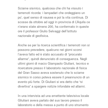
Sciame sismico, qualcosa che chi ha vissuto i
terremoti ricorda: i lampadari che ondeggiano un
po’, quel senso di nausea e poi la vita continua. Di
scosse da ottobre ad oggi in provincia di L’Aquila ce
n’erano state almeno 200, ha confermato in queste
ore il professor Giulio Selvaggi dell’Istituto
nazionale di geofisica.
Anche se per la ricerca scientifica i terremoti non si
possono prevedere, qualcuno nei giorni scorsi
l’aveva fatto ed è stato accusato di “procurato
allarme”, quindi denunciato di conseguenza. Negli
ultimi giorni di marzo Giampaolo Giuliani, tecnico e
ricercatore presso il laboratorio nazionale di fisica
del Gran Sasso aveva sostenuto che lo sciame
sismico in corso poteva essere il preannuncio di un
evento più forte. Di Giuliani si era detto che “si
divertiva” a spargere notizie infondate ed allarmi.
In una intervista ad una emettente televisiva locale
Gliuliani aveva parlato del suo lavoro presso il
laboratorio e della messa a punto di uno strumento