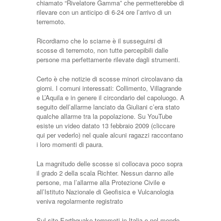
chiamato “Rivelatore Gamma” che permetterebbe di
rilevare con un anticipo di 6-24 ore l’arrivo di un
terremoto.
Ricordiamo che lo sciame è il susseguirsi di
scosse di terremoto, non tutte percepibili dalle
persone ma perfettamente rilevate dagli strumenti.
Certo è che notizie di scosse minori circolavano da
giorni. I comuni interessati: Collimento, Villagrande
e L’Aquila e in genere il circondario del capoluogo. A
seguito dell’allarme lanciato da Giuliani c’era stato
qualche allarme tra la popolazione. Su YouTube
esiste un video datato 13 febbraio 2009 (cliccare
qui per vederlo) nel quale alcuni ragazzi raccontano
i loro momenti di paura.
La magnitudo delle scosse si collocava poco sopra
il grado 2 della scala Richter. Nessun danno alle
persone, ma l’allarme alla Protezione Civile e
all’Istituto Nazionale di Geofisica e Vulcanologia
veniva regolarmente registrato
Sul sito Earthquake-terremoti in Italia e nel mondo