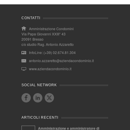
CONTATTI
Amministrazione Condomini
Via Papa Giovanni XXIII° 43
20091 Bresso
c/o studio Rag. Antonio Azzaretto
InfoLine: (+39) 02.674.81.304
antonio.azzaretto@aziendacondominio.it
www.aziendacondominio.it
SOCIAL NETWORK
ARTICOLI RECENTI
Amministrazione e amministratore di