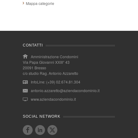
Mappa categorie
CONTATTI
Amministrazione Condomini
Via Papa Giovanni XXIII° 43
20091 Bresso
c/o studio Rag. Antonio Azzaretto
InfoLine: (+39) 02.674.81.304
antonio.azzaretto@aziendacondominio.it
www.aziendacondominio.it
SOCIAL NETWORK