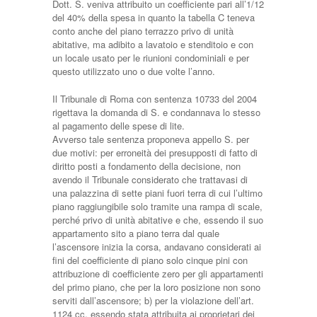
Dott. S. veniva attribuito un coefficiente pari all’1/12
del 40% della spesa in quanto la tabella C teneva
conto anche del piano terrazzo privo di unità
abitative, ma adibito a lavatoio e stenditoio e con
un locale usato per le riunioni condominiali e per
questo utilizzato uno o due volte l’anno.
Il Tribunale di Roma con sentenza 10733 del 2004
rigettava la domanda di S. e condannava lo stesso
al pagamento delle spese di lite.
Avverso tale sentenza proponeva appello S. per
due motivi: per erroneità dei presupposti di fatto di
diritto posti a fondamento della decisione, non
avendo il Tribunale considerato che trattavasi di
una palazzina di sette piani fuori terra di cui l’ultimo
piano raggiungibile solo tramite una rampa di scale,
perché privo di unità abitative e che, essendo il suo
appartamento sito a piano terra dal quale
l’ascensore inizia la corsa, andavano considerati ai
fini del coefficiente di piano solo cinque pini con
attribuzione di coefficiente zero per gli appartamenti
del primo piano, che per la loro posizione non sono
serviti dall’ascensore; b) per la violazione dell’art.
1124 cc, essendo stata attribuita ai proprietari dei