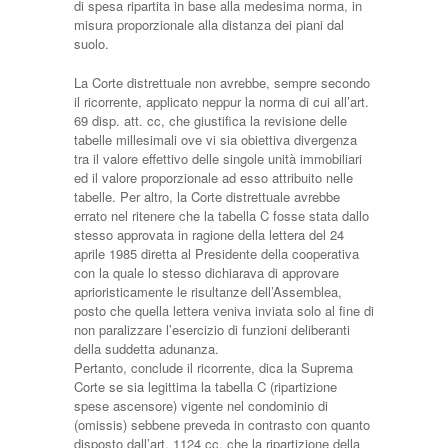
di spesa ripartita in base alla medesima norma, in
misura proporzionale alla distanza dei piani dal
suolo.
La Corte distrettuale non avrebbe, sempre secondo
il ricorrente, applicato neppur la norma di cui all’art.
69 disp. att. cc, che giustifica la revisione delle
tabelle millesimali ove vi sia obiettiva divergenza
tra il valore effettivo delle singole unità immobiliari
ed il valore proporzionale ad esso attribuito nelle
tabelle. Per altro, la Corte distrettuale avrebbe
errato nel ritenere che la tabella C fosse stata dallo
stesso approvata in ragione della lettera del 24
aprile 1985 diretta al Presidente della cooperativa
con la quale lo stesso dichiarava di approvare
aprioristicamente le risultanze dell’Assemblea,
posto che quella lettera veniva inviata solo al fine di
non paralizzare l’esercizio di funzioni deliberanti
della suddetta adunanza.
Pertanto, conclude il ricorrente, dica la Suprema
Corte se sia legittima la tabella C (ripartizione
spese ascensore) vigente nel condominio di
(omissis) sebbene preveda in contrasto con quanto
disposto dall’art. 1124 cc, che la ripartizione della