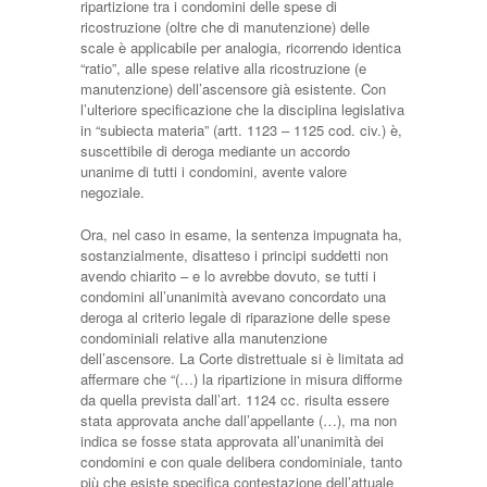
ripartizione tra i condomini delle spese di
ricostruzione (oltre che di manutenzione) delle
scale è applicabile per analogia, ricorrendo identica
“ratio”, alle spese relative alla ricostruzione (e
manutenzione) dell’ascensore già esistente. Con
l’ulteriore specificazione che la disciplina legislativa
in “subiecta materia” (artt. 1123 – 1125 cod. civ.) è,
suscettibile di deroga mediante un accordo
unanime di tutti i condomini, avente valore
negoziale.
Ora, nel caso in esame, la sentenza impugnata ha,
sostanzialmente, disatteso i principi suddetti non
avendo chiarito – e lo avrebbe dovuto, se tutti i
condomini all’unanimità avevano concordato una
deroga al criterio legale di riparazione delle spese
condominiali relative alla manutenzione
dell’ascensore. La Corte distrettuale si è limitata ad
affermare che “(…) la ripartizione in misura difforme
da quella prevista dall’art. 1124 cc. risulta essere
stata approvata anche dall’appellante (…), ma non
indica se fosse stata approvata all’unanimità dei
condomini e con quale delibera condominiale, tanto
più che esiste specifica contestazione dell’attuale