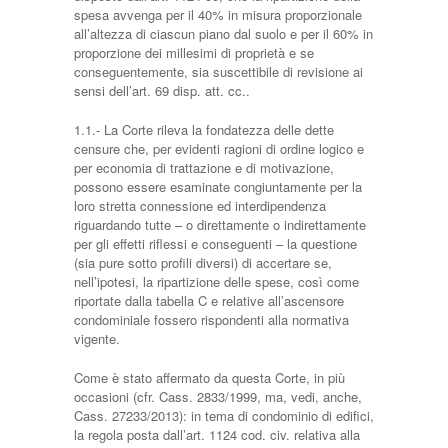
spesa avvenga per il 40% in misura proporzionale
all’altezza di ciascun piano dal suolo e per il 60% in
proporzione dei millesimi di proprietà e se
conseguentemente, sia suscettibile di revisione ai
sensi dell’art. 69 disp. att. cc..
1.1.- La Corte rileva la fondatezza delle dette
censure che, per evidenti ragioni di ordine logico e
per economia di trattazione e di motivazione,
possono essere esaminate congiuntamente per la
loro stretta connessione ed interdipendenza
riguardando tutte – o direttamente o indirettamente
per gli effetti riflessi e conseguenti – la questione
(sia pure sotto profili diversi) di accertare se,
nell’ipotesi, la ripartizione delle spese, così come
riportate dalla tabella C e relative all’ascensore
condominiale fossero rispondenti alla normativa
vigente.
Come è stato affermato da questa Corte, in più
occasioni (cfr. Cass. 2833/1999, ma, vedi, anche,
Cass. 27233/2013): in tema di condominio di edifici,
la regola posta dall’art. 1124 cod. civ. relativa alla