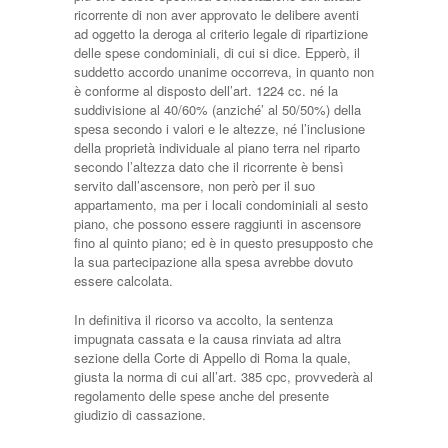
ricorrente di non aver approvato le delibere aventi
ad oggetto la deroga al criterio legale di ripartizione
delle spese condominiali, di cui si dice. Epperò, il
suddetto accordo unanime occorreva, in quanto non
è conforme al disposto dell’art. 1224 cc. né la
suddivisione al 40/60% (anziché’ al 50/50%) della
spesa secondo i valori e le altezze, né l’inclusione
della proprietà individuale al piano terra nel riparto
secondo l’altezza dato che il ricorrente è bensì
servito dall’ascensore, non però per il suo
appartamento, ma per i locali condominiali al sesto
piano, che possono essere raggiunti in ascensore
fino al quinto piano; ed è in questo presupposto che
la sua partecipazione alla spesa avrebbe dovuto
essere calcolata.
In definitiva il ricorso va accolto, la sentenza
impugnata cassata e la causa rinviata ad altra
sezione della Corte di Appello di Roma la quale,
giusta la norma di cui all’art. 385 cpc, provvederà al
regolamento delle spese anche del presente
giudizio di cassazione.