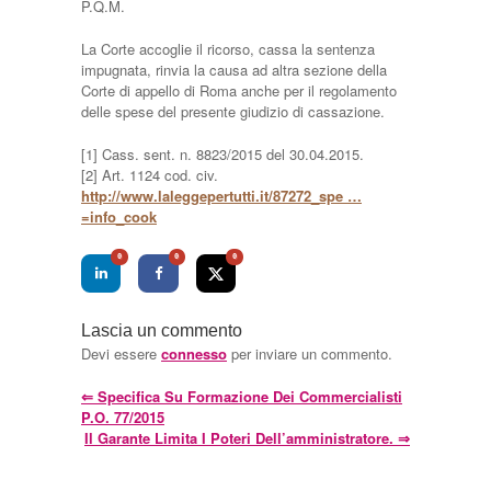
P.Q.M.
La Corte accoglie il ricorso, cassa la sentenza
impugnata, rinvia la causa ad altra sezione della
Corte di appello di Roma anche per il regolamento
delle spese del presente giudizio di cassazione.
[1] Cass. sent. n. 8823/2015 del 30.04.2015.
[2] Art. 1124 cod. civ.
http://www.laleggepertutti.it/87272_spe …
=info_cook
0
0
0
Lascia un commento
Devi essere
connesso
per inviare un commento.
⇐
Specifica Su Formazione Dei Commercialisti
P.O. 77/2015
Il Garante Limita I Poteri Dell’amministratore.
⇒