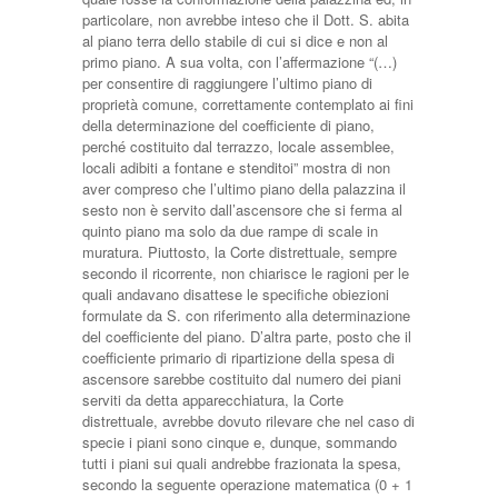
particolare, non avrebbe inteso che il Dott. S. abita
al piano terra dello stabile di cui si dice e non al
primo piano. A sua volta, con l’affermazione “(…)
per consentire di raggiungere l’ultimo piano di
proprietà comune, correttamente contemplato ai fini
della determinazione del coefficiente di piano,
perché costituito dal terrazzo, locale assemblee,
locali adibiti a fontane e stenditoi” mostra di non
aver compreso che l’ultimo piano della palazzina il
sesto non è servito dall’ascensore che si ferma al
quinto piano ma solo da due rampe di scale in
muratura. Piuttosto, la Corte distrettuale, sempre
secondo il ricorrente, non chiarisce le ragioni per le
quali andavano disattese le specifiche obiezioni
formulate da S. con riferimento alla determinazione
del coefficiente del piano. D’altra parte, posto che il
coefficiente primario di ripartizione della spesa di
ascensore sarebbe costituito dal numero dei piani
serviti da detta apparecchiatura, la Corte
distrettuale, avrebbe dovuto rilevare che nel caso di
specie i piani sono cinque e, dunque, sommando
tutti i piani sui quali andrebbe frazionata la spesa,
secondo la seguente operazione matematica (0 + 1