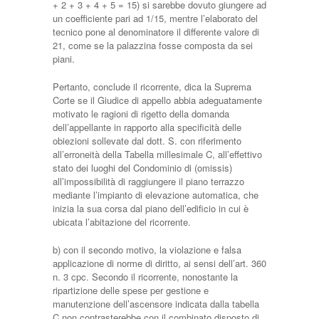
+ 2 + 3 + 4 + 5 = 15) si sarebbe dovuto giungere ad
un coefficiente pari ad 1/15, mentre l’elaborato del
tecnico pone al denominatore il differente valore di
21, come se la palazzina fosse composta da sei
piani.
Pertanto, conclude il ricorrente, dica la Suprema
Corte se il Giudice di appello abbia adeguatamente
motivato le ragioni di rigetto della domanda
dell’appellante in rapporto alla specificità delle
obiezioni sollevate dal dott. S. con riferimento
all’erroneità della Tabella millesimale C, all’effettivo
stato dei luoghi del Condominio di (omissis)
all’impossibilità di raggiungere il piano terrazzo
mediante l’impianto di elevazione automatica, che
inizia la sua corsa dal piano dell’edificio in cui è
ubicata l’abitazione del ricorrente.
b) con il secondo motivo, la violazione e falsa
applicazione di norme di diritto, ai sensi dell’art. 360
n. 3 cpc. Secondo il ricorrente, nonostante la
ripartizione delle spese per gestione e
manutenzione dell’ascensore indicata dalla tabella
C non contrasterebbe con il combinato disposto di