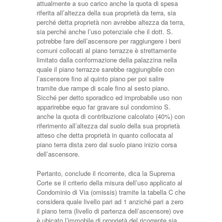
attualmente a suo carico anche la quota di spesa
riferita all’altezza della sua proprietà da terra, sia
perché detta proprietà non avrebbe altezza da terra,
sia perché anche l’uso potenziale che il dott. S.
potrebbe fare dell’ascensore per raggiungere i beni
comuni collocati al piano terrazze è strettamente
limitato dalla conformazione della palazzina nella
quale il piano terrazze sarebbe raggiungibile con
l’ascensore fino al quinto piano per poi salire
tramite due rampe di scale fino al sesto piano.
Sicché per detto sporadico ed improbabile uso non
apparirebbe equo far gravare sul condomino S.
anche la quota di contribuzione calcolato (40%) con
riferimento all’altezza dal suolo della sua proprietà
atteso che detta proprietà in quanto collocata al
piano terra dista zero dal suolo piano inizio corsa
dell’ascensore.
Pertanto, conclude il ricorrente, dica la Suprema
Corte se il criterio della misura dell’uso applicato al
Condominio di Via (omissis) tramite la tabella C che
considera quale livello pari ad 1 anziché pari a zero
il piano terra (livello di partenza dell’ascensore) ove
è ubicato l’immobile di proprietà del ricorrente sia