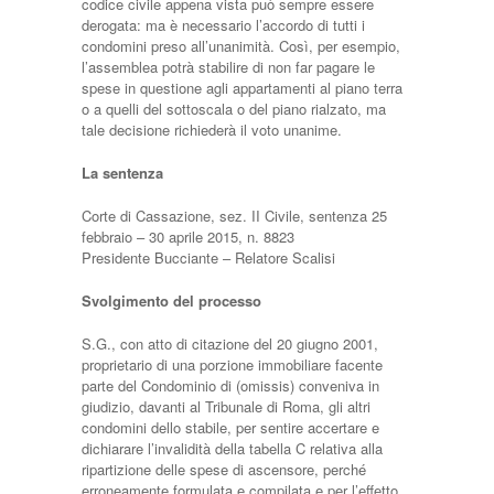
codice civile appena vista può sempre essere
derogata: ma è necessario l’accordo di tutti i
condomini preso all’unanimità. Così, per esempio,
l’assemblea potrà stabilire di non far pagare le
spese in questione agli appartamenti al piano terra
o a quelli del sottoscala o del piano rialzato, ma
tale decisione richiederà il voto unanime.
La sentenza
Corte di Cassazione, sez. II Civile, sentenza 25
febbraio – 30 aprile 2015, n. 8823
Presidente Bucciante – Relatore Scalisi
Svolgimento del processo
S.G., con atto di citazione del 20 giugno 2001,
proprietario di una porzione immobiliare facente
parte del Condominio di (omissis) conveniva in
giudizio, davanti al Tribunale di Roma, gli altri
condomini dello stabile, per sentire accertare e
dichiarare l’invalidità della tabella C relativa alla
ripartizione delle spese di ascensore, perché
erroneamente formulata e compilata e per l’effetto