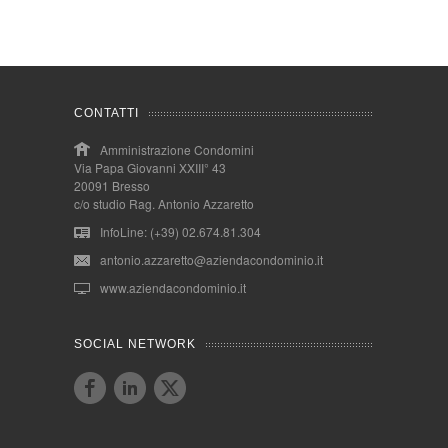
CONTATTI
Amministrazione Condomini
Via Papa Giovanni XXIII° 43
20091 Bresso
c/o studio Rag. Antonio Azzaretto
InfoLine: (+39) 02.674.81.304
antonio.azzaretto@aziendacondominio.it
www.aziendacondominio.it
SOCIAL NETWORK