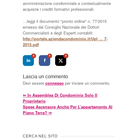
amministrazione condominiale e contestualmente
acquisire i crediti formativi professionali.
…leggi il documento "pronto ordine" n. 77/2015
emesso dal Consiglio Nazionale dei Dottori
Commercialisti e degli Esperti contabili:
http://portale.aziendacondominio.it/Upl … 7-
2015.pdf
0
0
0
Lascia un commento
Devi essere
connesso
per inviare un commento.
⇐
In Assemblea Di Condominio Solo Il
Proprietario
Spese Ascensore Anche Per L’appartamento Al
Piano Terra?
⇒
CERCA NEL SITO