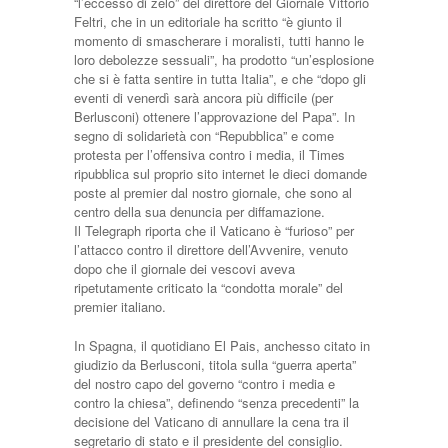
“l’eccesso di zelo” del direttore del Giornale Vittorio
Feltri, che in un editoriale ha scritto “è giunto il
momento di smascherare i moralisti, tutti hanno le
loro debolezze sessuali”, ha prodotto “un’esplosione
che si è fatta sentire in tutta Italia”, e che “dopo gli
eventi di venerdì sarà ancora più difficile (per
Berlusconi) ottenere l’approvazione del Papa”. In
segno di solidarietà con “Repubblica” e come
protesta per l’offensiva contro i media, il Times
ripubblica sul proprio sito internet le dieci domande
poste al premier dal nostro giornale, che sono al
centro della sua denuncia per diffamazione.
Il Telegraph riporta che il Vaticano è “furioso” per
l’attacco contro il direttore dell’Avvenire, venuto
dopo che il giornale dei vescovi aveva
ripetutamente criticato la “condotta morale” del
premier italiano.
In Spagna, il quotidiano El Pais, anchesso citato in
giudizio da Berlusconi, titola sulla “guerra aperta”
del nostro capo del governo “contro i media e
contro la chiesa”, definendo “senza precedenti” la
decisione del Vaticano di annullare la cena tra il
segretario di stato e il presidente del consiglio.