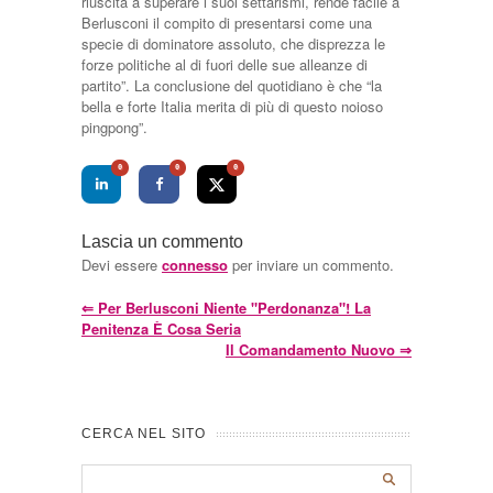
riuscita a superare i suoi settarismi, rende facile a
Berlusconi il compito di presentarsi come una
specie di dominatore assoluto, che disprezza le
forze politiche al di fuori delle sue alleanze di
partito”. La conclusione del quotidiano è che “la
bella e forte Italia merita di più di questo noioso
pingpong”.
0
0
0
Lascia un commento
Devi essere
connesso
per inviare un commento.
⇐
Per Berlusconi Niente "perdonanza"! La
Penitenza È Cosa Seria
Il Comandamento Nuovo
⇒
CERCA NEL SITO