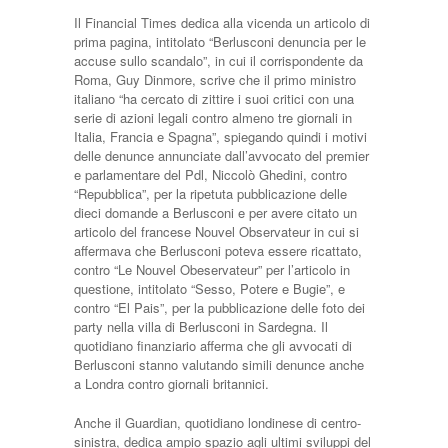
Il Financial Times dedica alla vicenda un articolo di
prima pagina, intitolato “Berlusconi denuncia per le
accuse sullo scandalo”, in cui il corrispondente da
Roma, Guy Dinmore, scrive che il primo ministro
italiano “ha cercato di zittire i suoi critici con una
serie di azioni legali contro almeno tre giornali in
Italia, Francia e Spagna”, spiegando quindi i motivi
delle denunce annunciate dall’avvocato del premier
e parlamentare del Pdl, Niccolò Ghedini, contro
“Repubblica”, per la ripetuta pubblicazione delle
dieci domande a Berlusconi e per avere citato un
articolo del francese Nouvel Observateur in cui si
affermava che Berlusconi poteva essere ricattato,
contro “Le Nouvel Obeservateur” per l’articolo in
questione, intitolato “Sesso, Potere e Bugie”, e
contro “El Pais”, per la pubblicazione delle foto dei
party nella villa di Berlusconi in Sardegna. Il
quotidiano finanziario afferma che gli avvocati di
Berlusconi stanno valutando simili denunce anche
a Londra contro giornali britannici.
Anche il Guardian, quotidiano londinese di centro-
sinistra, dedica ampio spazio agli ultimi sviluppi del