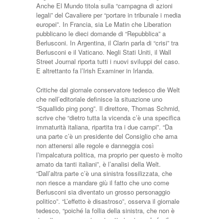
Anche El Mundo titola sulla “campagna di azioni
legali” del Cavaliere per “portare in tribunale i media
europei”. In Francia, sia Le Matin che Liberation
pubblicano le dieci domande di “Repubblica” a
Berlusconi. In Argentina, il Clarin parla di “crisi” tra
Berlusconi e il Vaticano. Negli Stati Uniti, il Wall
Street Journal riporta tutti i nuovi sviluppi del caso.
E altrettanto fa l’Irish Examiner in Irlanda.
Critiche dal giornale conservatore tedesco die Welt
che nell’editoriale definisce la situazione uno
“Squallido ping pong”. Il direttore, Thomas Schmid,
scrive che “dietro tutta la vicenda c’è una specifica
immaturità italiana, ripartita tra i due campi”. “Da
una parte c’è un presidente del Consiglio che ama
non attenersi alle regole e danneggia così
l’impalcatura politica, ma proprio per questo è molto
amato da tanti italiani”, è l’analisi della Welt.
“Dall’altra parte c’è una sinistra fossilizzata, che
non riesce a mandare giù il fatto che uno come
Berlusconi sia diventato un grosso personaggio
politico”. “L’effetto è disastroso”, osserva il giornale
tedesco, “poiché la follia della sinistra, che non è