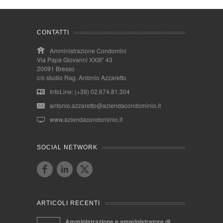
CONTATTI
Amministrazione Condomini
Via Papa Giovanni XXIII° 43
20091 Bresso
c/o studio Rag. Antonio Azzaretto
InfoLine: (+39) 02.674.81.304
antonio.azzaretto@aziendacondominio.it
www.aziendacondominio.it
SOCIAL NETWORK
ARTICOLI RECENTI
Amministrazione e amministratore di