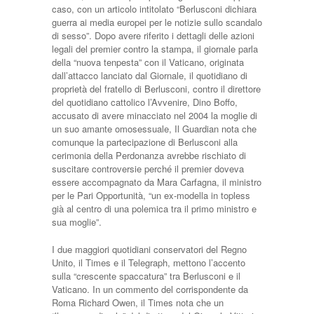
caso, con un articolo intitolato “Berlusconi dichiara
guerra ai media europei per le notizie sullo scandalo
di sesso”. Dopo avere riferito i dettagli delle azioni
legali del premier contro la stampa, il giornale parla
della “nuova tenpesta” con il Vaticano, originata
dall’attacco lanciato dal Giornale, il quotidiano di
proprietà del fratello di Berlusconi, contro il direttore
del quotidiano cattolico l’Avvenire, Dino Boffo,
accusato di avere minacciato nel 2004 la moglie di
un suo amante omosessuale, Il Guardian nota che
comunque la partecipazione di Berlusconi alla
cerimonia della Perdonanza avrebbe rischiato di
suscitare controversie perché il premier doveva
essere accompagnato da Mara Carfagna, il ministro
per le Pari Opportunità, “un ex-modella in topless
già al centro di una polemica tra il primo ministro e
sua moglie”.
I due maggiori quotidiani conservatori del Regno
Unito, il Times e il Telegraph, mettono l’accento
sulla “crescente spaccatura” tra Berlusconi e il
Vaticano. In un commento del corrispondente da
Roma Richard Owen, il Times nota che un