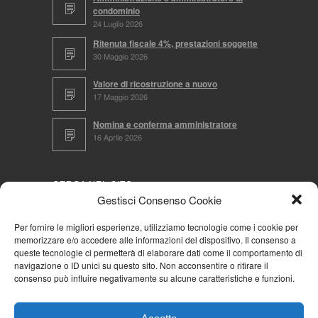
condominio
24 Luglio 2026
Ritenuta fiscale 4%, prestazioni soggette
30 Maggio 2026
Valore di ricostruzione a nuovo
17 Maggio 2026
Nomina e conferma amministratore
16 Aprile 2026
CERCA NEL SITO
Gestisci Consenso Cookie
Per fornire le migliori esperienze, utilizziamo tecnologie come i cookie per
memorizzare e/o accedere alle informazioni del dispositivo. Il consenso a
NAVIGA PER
queste tecnologie ci permetterà di elaborare dati come il comportamento di
navigazione o ID unici su questo sito. Non acconsentire o ritirare il
Mappa completa
consenso può influire negativamente su alcune caratteristiche e funzioni.
Mappa categorie
Cookie Policy (UE)