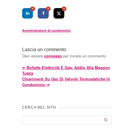
0
0
0
Amministratore di condominio
Lascia un commento
Devi essere
connesso
per inviare un commento.
⇐
Bollette Elettricità E Gas: Addio Alla Maggior
Tutela
Chiarimenti Su Uso Di Valvole Termostatiche In
Condominio
⇒
CERCA NEL SITO