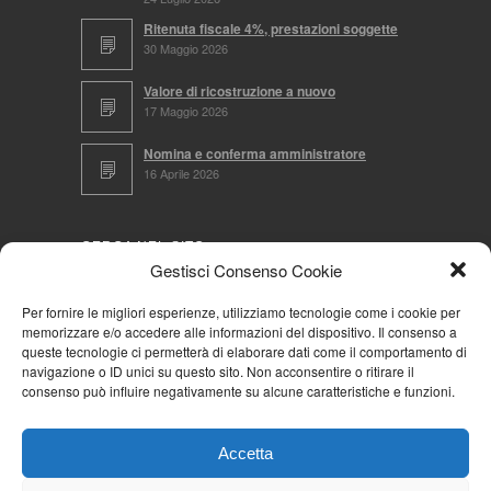
Ritenuta fiscale 4%, prestazioni soggette
30 Maggio 2026
Valore di ricostruzione a nuovo
17 Maggio 2026
Nomina e conferma amministratore
16 Aprile 2026
CERCA NEL SITO
Gestisci Consenso Cookie
Per fornire le migliori esperienze, utilizziamo tecnologie come i cookie per
memorizzare e/o accedere alle informazioni del dispositivo. Il consenso a
NAVIGA PER
queste tecnologie ci permetterà di elaborare dati come il comportamento di
navigazione o ID unici su questo sito. Non acconsentire o ritirare il
Mappa completa
consenso può influire negativamente su alcune caratteristiche e funzioni.
Mappa categorie
Cookie Policy (UE)
Accetta
Privacy Policy
Forum