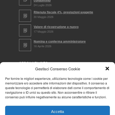
condominio
24 Luglio 2026
Ritenuta fiscale 4%, prestazioni soggette
30 Maggio 2026
Valore di ricostruzione a nuovo
17 Maggio 2026
Nomina e conferma amministratore
16 Aprile 2026
CERCA NEL SITO
Gestisci Consenso Cookie
Per fornire le migliori esperienze, utilizziamo tecnologie come i cookie per
memorizzare e/o accedere alle informazioni del dispositivo. Il consenso a
NAVIGA PER
queste tecnologie ci permetterà di elaborare dati come il comportamento di
navigazione o ID unici su questo sito. Non acconsentire o ritirare il
Mappa completa
consenso può influire negativamente su alcune caratteristiche e funzioni.
Mappa categorie
Cookie Policy (UE)
Accetta
Privacy Policy