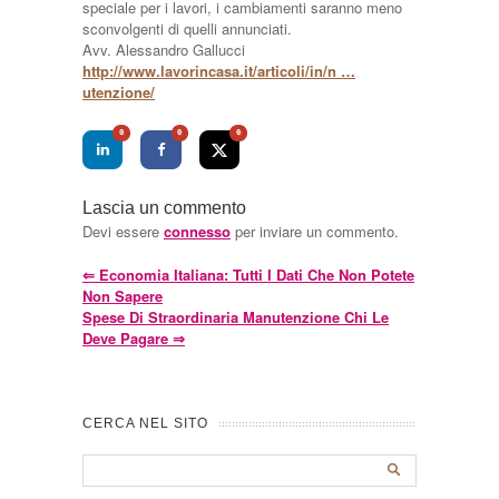
speciale per i lavori, i cambiamenti saranno meno
sconvolgenti di quelli annunciati.
Avv. Alessandro Gallucci
http://www.lavorincasa.it/articoli/in/n …
utenzione/
0
0
0
Lascia un commento
Devi essere
connesso
per inviare un commento.
⇐
Economia Italiana: Tutti I Dati Che Non Potete
Non Sapere
Spese Di Straordinaria Manutenzione Chi Le
Deve Pagare
⇒
CERCA NEL SITO