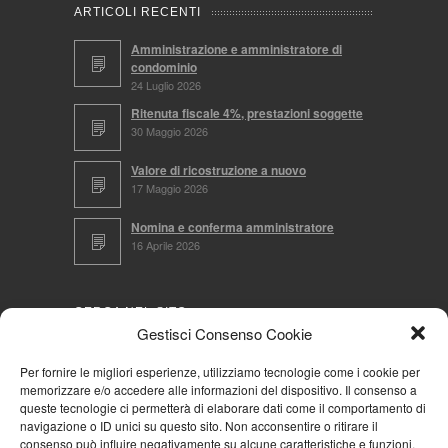
ARTICOLI RECENTI
Amministrazione e amministratore di
condominio
24 Luglio 2026
Ritenuta fiscale 4%, prestazioni soggette
30 Maggio 2026
Valore di ricostruzione a nuovo
17 Maggio 2026
Nomina e conferma amministratore
16 Aprile 2026
CERCA NEL SITO
Gestisci Consenso Cookie
Per fornire le migliori esperienze, utilizziamo tecnologie come i cookie per
memorizzare e/o accedere alle informazioni del dispositivo. Il consenso a
NAVIGA PER
queste tecnologie ci permetterà di elaborare dati come il comportamento di
navigazione o ID unici su questo sito. Non acconsentire o ritirare il
Mappa completa
consenso può influire negativamente su alcune caratteristiche e funzioni.