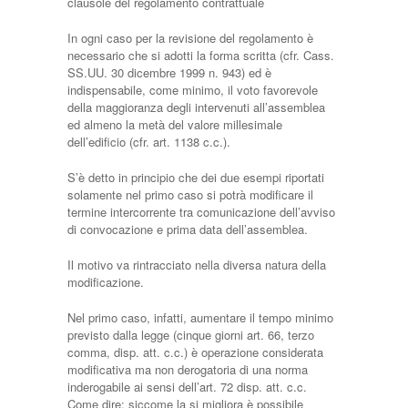
clausole del regolamento contrattuale
In ogni caso per la revisione del regolamento è
necessario che si adotti la forma scritta (cfr. Cass.
SS.UU. 30 dicembre 1999 n. 943) ed è
indispensabile, come minimo, il voto favorevole
della maggioranza degli intervenuti all’assemblea
ed almeno la metà del valore millesimale
dell’edificio (cfr. art. 1138 c.c.).
S’è detto in principio che dei due esempi riportati
solamente nel primo caso si potrà modificare il
termine intercorrente tra comunicazione dell’avviso
di convocazione e prima data dell’assemblea.
Il motivo va rintracciato nella diversa natura della
modificazione.
Nel primo caso, infatti, aumentare il tempo minimo
previsto dalla legge (cinque giorni art. 66, terzo
comma, disp. att. c.c.) è operazione considerata
modificativa ma non derogatoria di una norma
inderogabile ai sensi dell’art. 72 disp. att. c.c.
Come dire: siccome la si migliora è possibile