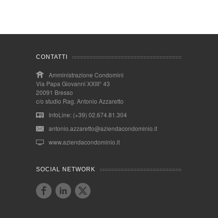
CONTATTI
Amministrazione Condomini
Via Papa Giovanni XXIII° 43
20091 Bresso
c/o studio Rag. Antonio Azzaretto
InfoLine: (+39) 02.674.81.304
antonio.azzaretto@aziendacondominio.it
www.aziendacondominio.it
SOCIAL NETWORK