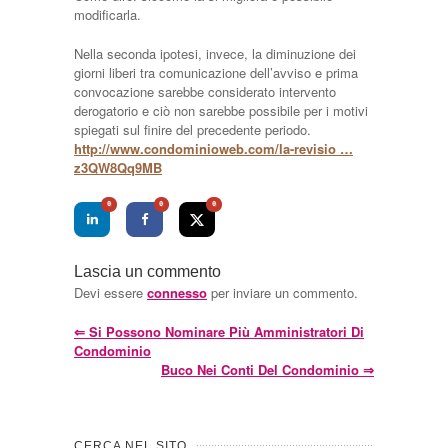
modificarla.
Nella seconda ipotesi, invece, la diminuzione dei
giorni liberi tra comunicazione dell’avviso e prima
convocazione sarebbe considerato intervento
derogatorio e ciò non sarebbe possibile per i motivi
spiegati sul finire del precedente periodo.
http://www.condominioweb.com/la-revisio …
z3QW8Qq9MB
0
0
0
Lascia un commento
Devi essere
connesso
per inviare un commento.
⇐
Si Possono Nominare Più Amministratori Di
Condominio
Buco Nei Conti Del Condominio
⇒
CERCA NEL SITO