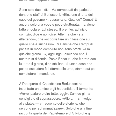
Sono solo due indizi. Ma corroborati dal parlottio
dentro lo staff di Berlusco­ni. «Elezione diretta del
capo del gover­no », sussurrano. Quando? Come? È
anco­ra solo una voce e poco strutturata, ma viene
fatta circolare. Lui stesso, il pre­mier, ad inizio
comizio, dice e non dice. Afferma che «sta
riflettendo», che «oc­corre fare un riflessione su
quello che è successo». Ma anche che i tempi di
parla­re in modo compiuto non sono pronti. «Fra
qualche giorno…», aggiunge, la­sciando che il
mistero si diffonda. Paolo Bonaiuti, che è stato con
lui tutto il gior­no, dice sibillino: «L’unica cosa che
pos­so escludere è il ritorno alle urne, siamo qui per
completare il mandato».
All’aeroporto di Capodichino Berlu­sconi ha
incontrato un amico e gli ha confidato il tormento:
«Vorrei parlare e dire tutto, oggi». L’amico gli ha
consi­gliato di soprassedere. «Allora — si rivol­ge
alla platea — vi racconto delle storiel­le, che
servono per sdrammatizzare». So­lo che alla fine
racconta quella del Padre­terno e di Silvio che gli