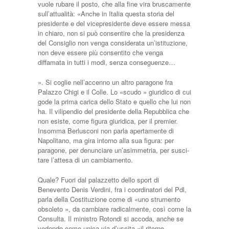
vuole rubare il posto, che alla fine vira bruscamente
sul­l’attualità: «Anche in Italia questa storia del
presidente e del vicepresidente deve essere messa
in chiaro, non si può con­sentire che la presidenza
del Consiglio non venga considerata un’istituzione,
non deve essere più consentito che ven­ga
diffamata in tutti i modi, senza conse­guenze…
». Si coglie nell’accenno un altro parago­ne fra
Palazzo Chigi e il Colle. Lo «scu­do » giuridico di cui
gode la prima carica dello Stato e quello che lui non
ha. Il vili­pendio del presidente della Repubblica che
non esiste, come figura giuridica, per il premier.
Insomma Berlusconi non parla apertamente di
Napolitano, ma gi­ra intorno alla sua figura: per
paragone, per denunciare un’asimmetria, per susci­
tare l’attesa di un cambiamento.
Quale? Fuori dal palazzetto dello sport di
Benevento Denis Verdini, fra i coordinatori del Pdl,
parla della Costitu­zione come di «uno strumento
obsole­to », da cambiare radicalmente, così co­me la
Consulta. Il ministro Rotondi si ac­coda, anche se
vedendo come unica via d’uscita «il ritorno