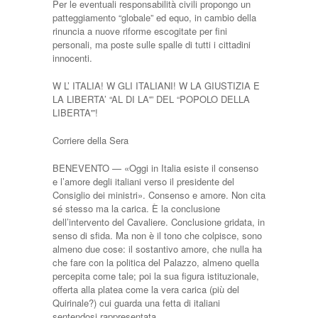
Per le eventuali responsabilità civili propongo un
patteggiamento “globale” ed equo, in cambio della
rinuncia a nuove riforme escogitate per fini
personali, ma poste sulle spalle di tutti i cittadini
innocenti.
W L’ ITALIA! W GLI ITALIANI! W LA GIUSTIZIA E
LA LIBERTA’ “AL DI LA'” DEL “POPOLO DELLA
LIBERTA'”!
Corriere della Sera
BENEVENTO — «Oggi in Italia esiste il consenso
e l’amore degli italiani verso il presidente del
Consiglio dei ministri». Consenso e amore. Non cita
sé stesso ma la carica. È la conclusione
dell’intervento del Cavaliere. Conclusione gridata, in
senso di sfida. Ma non è il tono che colpi­sce, sono
almeno due cose: il sostantivo amore, che nulla ha
che fare con la politi­ca del Palazzo, almeno quella
percepita come tale; poi la sua figura istituzionale,
offerta alla platea come la vera carica (più del
Quirinale?) cui guarda una fetta di italiani
sentendosi rappresentata.