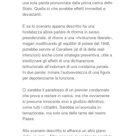
una sola parola pronunciata dalla prima carica dello
Stato. Quella sì che avrebbe effetti immediati e
deva­stanti.
E se lo scenario appena descritto ha una
fondatezza allora parlare di riforma in senso
presidenziale, di ritorno a una «rivoluzione liberale»,
magari modifi­cando gli equilibri di potere del 1948,
po­trebbe servire al Cavaliere (al di là delle reali
intenzioni) anche come strategia preventiva, utile a
sterilizzare gli effetti di una dichiarazione
istituzionale all’in­domani di una condanna penale.
In due parole: minare l’autorevolezza di una fi­gura
per depotenziarne la funzione.
Ci sarebbe il paradosso di un premier condannato
che prova a restare in cari­ca, ma che ovviamente
si presume inno­cente sino a giudizio definitivo,
come tutti i cittadini. Sarebbe un’anomalia in­
ternazionale, ma solo una delle tante del nostro
Paese.
Allo scenario descritto si affianca un altro piano