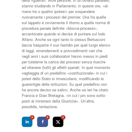
della «guerra». Altre perso­ne, in un binario parallelo,
stanno stu­diando in Parlamento, in queste ore, «al­
meno tre o quattro ipotesi» per sospen­dere
nuovamente i processi del premier. Una fra quelle
sul tappeto è ovviamente il ritorno a quelle norme di
procedura penale definite «blocca-processi»,
accan­tonate quando si decise di puntare sul lo­do
Alfano. Anche se ogni tanto lo stesso Berlusconi
lascia trasparire il suo fasti­dio per quel lungo elenco
di leggi, emen­damenti e provvedimenti vari che
negli anni i suoi collaboratori hanno messo in piedi
per tutelarne la carica dai processi senza riuscire
ad ottenere (tutti) gli effet­ti sperati. In quel momento
vagheggia di un predellino «costituzionale» in cui i
poteri dello Stato si rimescolano, modifi­cando le
guarentigie delle istituzioni. Su quel predellino non
ha ancora deciso se salirci. Anche se ieri ha citato
Francia e Gran Bretagna, «in cui i pm sono sotto­
posti al ministero della Giustizia». Un’al­tra,
possibile, tentazione.
0
0
0