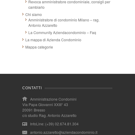
Revoca amministratore condominiale, consigli per
cambiarlo
Chi siamo
Amministratore di condominio Milano – rag.
Antonio Azzaretto
La Community Aziendacondominio – Faq
La mappa di Azienda Condominio
Mappa categorie
CONTATTI
Amministrazione Condomini
Via Papa Giovanni XXIII° 43
20091 Bresso
c/o studio Rag. Antonio Azzaretto
InfoLine: (+39) 02.674.81.304
antonio.azzaretto@aziendacondominio.it