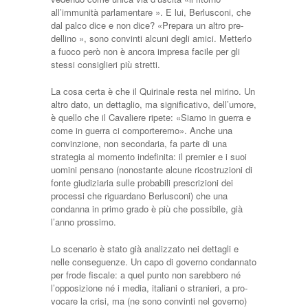
all’immunità parla­mentare ». E lui, Berlusconi, che
dal pal­co dice e non dice? «Prepara un altro pre­
dellino », sono convinti alcuni degli ami­ci. Metterlo
a fuoco però non è ancora impresa facile per gli
stessi consiglieri più stretti.
La cosa certa è che il Quirinale resta nel mirino. Un
altro dato, un dettaglio, ma significativo, dell’umore,
è quello che il Cavaliere ripete: «Siamo in guerra e
come in guerra ci comporteremo». An­che una
convinzione, non secondaria, fa parte di una
strategia al momento indefi­nita: il premier e i suoi
uomini pensano (nonostante alcune ricostruzioni di
fon­te giudiziaria sulle probabili prescrizioni dei
processi che riguardano Berlusconi) che una
condanna in primo grado è più che possibile, già
l’anno prossimo.
Lo scenario è stato già analizzato nei dettagli e
nelle conseguenze. Un capo di governo condannato
per frode fiscale: a quel punto non sarebbero né
l’opposizio­ne né i media, italiani o stranieri, a pro­
vocare la crisi, ma (ne sono convinti nel governo)