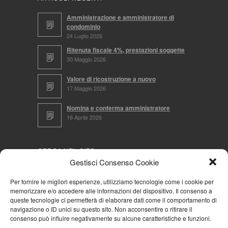
Amministrazione e amministratore di
condominio
24 Luglio 2026
Ritenuta fiscale 4%, prestazioni soggette
30 Maggio 2026
Valore di ricostruzione a nuovo
17 Maggio 2026
Nomina e conferma amministratore
16 Aprile 2026
CERCA NEL SITO
Gestisci Consenso Cookie
Per fornire le migliori esperienze, utilizziamo tecnologie come i cookie per
memorizzare e/o accedere alle informazioni del dispositivo. Il consenso a
NAVIGA PER
queste tecnologie ci permetterà di elaborare dati come il comportamento di
navigazione o ID unici su questo sito. Non acconsentire o ritirare il
Mappa completa
consenso può influire negativamente su alcune caratteristiche e funzioni.
Mappa categorie