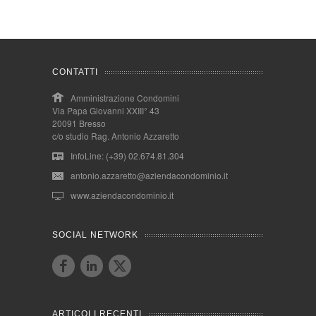
CONTATTI
Amministrazione Condomini
Via Papa Giovanni XXIII° 43
20091 Bresso
c/o studio Rag. Antonio Azzaretto
InfoLine: (+39) 02.674.81.304
antonio.azzaretto@aziendacondominio.it
www.aziendacondominio.it
SOCIAL NETWORK
ARTICOLI RECENTI