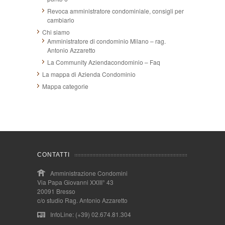
Revoca amministratore condominiale, consigli per
cambiarlo
Chi siamo
Amministratore di condominio Milano – rag.
Antonio Azzaretto
La Community Aziendacondominio – Faq
La mappa di Azienda Condominio
Mappa categorie
CONTATTI
Amministrazione Condomini
Via Papa Giovanni XXIII° 43
20091 Bresso
c/o studio Rag. Antonio Azzaretto
InfoLine: (+39) 02.674.81.304