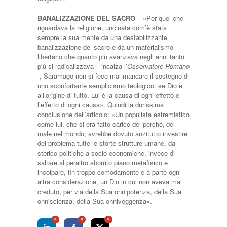
BANALIZZAZIONE DEL SACRO
– «Per quel che
riguardava la religione, uncinata com’è stata
sempre la sua mente da una destabilizzante
banalizzazione del sacro e da un materialismo
libertario che quanto più avanzava negli anni tanto
più si radicalizzava – incalza l’
Osservatore Romano
-, Saramago non si fece mai mancare il sostegno di
uno sconfortante semplicismo teologico: se Dio è
all’origine di tutto, Lui è la causa di ogni effetto e
l’effetto di ogni causa». Quindi la durissima
conclusione dell’articolo: «Un populista estremistico
come lui, che si era fatto carico del perché‚ del
male nel mondo, avrebbe dovuto anzitutto investire
del problema tutte le storte strutture umane, da
storico-politiche a socio-economiche, invece di
saltare al peraltro aborrito piano metafisico e
incolpare, fin troppo comodamente e a parte ogni
altra considerazione, un Dio in cui non aveva mai
creduto, per via della Sua onnipotenza, della Sua
onniscienza, della Sua onniveggenza».
0
0
0