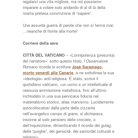
regalarci una vita migliore, ma noi possiamo
imparare a volare solo andando di al di là della
nostra pretesa convinzione di “sapere”.
Una assurda guerra di parole che non si ferma mai;
…neanche di fronte alla morte!
Corriere della sera
CITTÀ DEL VATICANO
– «L’onnipotenza (presunta)
del narratore»: sotto questo titolo, l’
Osservatore
Romano
ricorda lo scrittore
Josè Saramago,
morto venerdì alle Canarie
, e ne sottolinea la sua
«ideologia» anti-religiosa. È stato, scrive il
quotidiano vaticano, «un uomo e un intellettuale di
nessuna ammissione metafisica, fino all’ultimo
inchiodato in una sua pervicace fiducia nel
materialismo storico, alias marxismo. Lucidamente
autocollocatosi dalla parte della zizzania
nell’evangelico campo di grano, si dichiarava
insonne al solo pensiero delle crociate, o
dell’inquisizione, dimenticando il ricordo dei gulag,
delle “purghe”, dei genocidi, dei samizdat culturali e
religiosi».