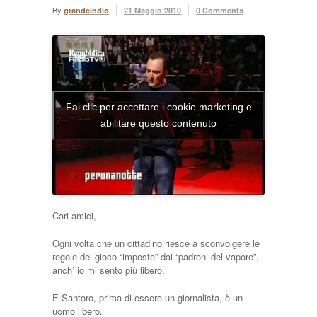
By
grandeindio
21 Maggio 2010
0 Comments
Fai clic per accettare i cookie marketing e
abilitare questo contenuto
Cari amici,
Ogni volta che un cittadino riesce a sconvolgere le
regole del gioco “imposte” dai “padroni del vapore”,
anch’ io mi sento più libero.
E Santoro, prima di essere un giornalista, è un
uomo libero.