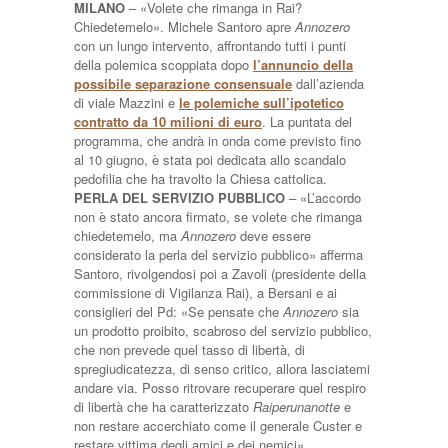
MILANO
– «Volete che rimanga in Rai?
Chiedetemelo». Michele Santoro apre
Annozero
con un lungo intervento, affrontando tutti i punti
della polemica scoppiata dopo
l’annuncio della
possibile separazione consensuale
dall’azienda
di viale Mazzini e
le polemiche sull’ipotetico
contratto da 10 milioni di euro
. La puntata del
programma, che andrà in onda come previsto fino
al 10 giugno, è stata poi dedicata allo scandalo
pedofilia che ha travolto la Chiesa cattolica.
PERLA DEL SERVIZIO PUBBLICO
– «L’accordo
non è stato ancora firmato, se volete che rimanga
chiedetemelo, ma
Annozero
deve essere
considerato la perla del servizio pubblico» afferma
Santoro, rivolgendosi poi a Zavoli (presidente della
commissione di Vigilanza Rai), a Bersani e ai
consiglieri del Pd: «Se pensate che
Annozero
sia
un prodotto proibito, scabroso del servizio pubblico,
che non prevede quel tasso di libertà, di
spregiudicatezza, di senso critico, allora lasciatemi
andare via. Posso ritrovare recuperare quel respiro
di libertà che ha caratterizzato
Raiperunanotte
e
non restare accerchiato come il generale Custer e
restare vittima degli amici e dei nemici».