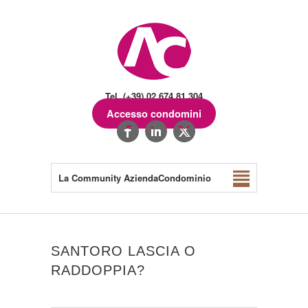
Tel. (+39) 02.674.81.304
Accesso condomini
La Community AziendaCondominio
SANTORO LASCIA O
RADDOPPIA?