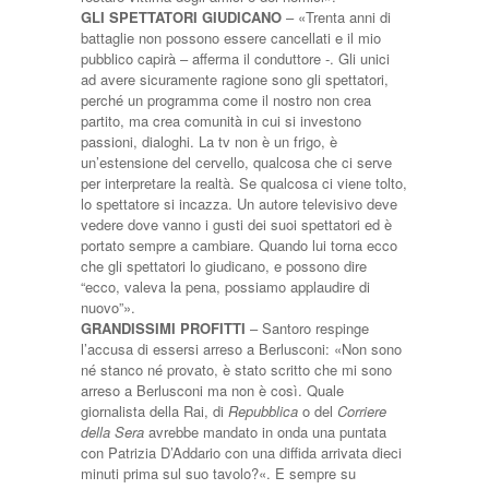
GLI SPETTATORI GIUDICANO
– «Trenta anni di
battaglie non possono essere cancellati e il mio
pubblico capirà – afferma il conduttore -. Gli unici
ad avere sicuramente ragione sono gli spettatori,
perché un programma come il nostro non crea
partito, ma crea comunità in cui si investono
passioni, dialoghi. La tv non è un frigo, è
un’estensione del cervello, qualcosa che ci serve
per interpretare la realtà. Se qualcosa ci viene tolto,
lo spettatore si incazza. Un autore televisivo deve
vedere dove vanno i gusti dei suoi spettatori ed è
portato sempre a cambiare. Quando lui torna ecco
che gli spettatori lo giudicano, e possono dire
“ecco, valeva la pena, possiamo applaudire di
nuovo”».
GRANDISSIMI PROFITTI
– Santoro respinge
l’accusa di essersi arreso a Berlusconi: «Non sono
né stanco né provato, è stato scritto che mi sono
arreso a Berlusconi ma non è così. Quale
giornalista della Rai, di
Repubblica
o del
Corriere
della Sera
avrebbe mandato in onda una puntata
con Patrizia D’Addario con una diffida arrivata dieci
minuti prima sul suo tavolo?«. E sempre su