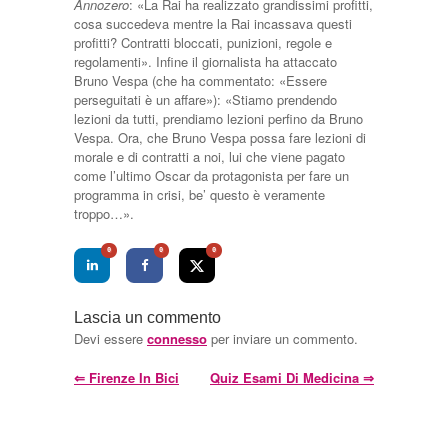
Annozero
: «La Rai ha realizzato grandissimi profitti,
cosa succedeva mentre la Rai incassava questi
profitti? Contratti bloccati, punizioni, regole e
regolamenti». Infine il giornalista ha attaccato
Bruno Vespa (che ha commentato: «Essere
perseguitati è un affare»): «Stiamo prendendo
lezioni da tutti, prendiamo lezioni perfino da Bruno
Vespa. Ora, che Bruno Vespa possa fare lezioni di
morale e di contratti a noi, lui che viene pagato
come l’ultimo Oscar da protagonista per fare un
programma in crisi, be’ questo è veramente
troppo…».
0
0
0
Lascia un commento
Devi essere
connesso
per inviare un commento.
⇐
Firenze In Bici
Quiz Esami Di Medicina
⇒