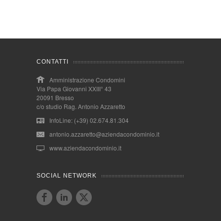
CONTATTI
Amministrazione Condomini
Via Papa Giovanni XXIII° 43
20091 Bresso
c/o studio Rag. Antonio Azzaretto
InfoLine: (+39) 02.674.81.304
antonio.azzaretto@aziendacondominio.it
www.aziendacondominio.it
SOCIAL NETWORK