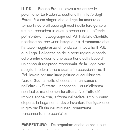
IL PDL
– Franco Frattini prova a smorzare le
polemiche. La Padania, sostiene il ministro degli
Esteri, è «uno slogan che la Lega ha inventato
tempo fa ed è efficace agli occhi della loro gente e
se la si considera in questo senso non mi offende
per niente». Il capogruppo del Pdl Fabrizio Cicchitto
ribadisce poi che «non bisogna mai dimenticare che
l’attuale maggioranza si fonda sull’intesa fra il PdL
e la Lega. L’alleanza ha delle serie ragioni di fondo
ed è anche evidente che essa tiene sulla base di
un senso di reciproca responsabilità: la Lega Nord
sceglie il federalismo e scarta il secessionismo, il
PdL lavora per una linea politica di equilibrio fra
Nord e Sud, al netto di eccessi in un senso e
nell’altro». «Si tratta – riconosce – di un’alleanza
non facile, ma che non ha alternative. Tutto ciò
implica anche che, a fronte del federalismo in corso
d’opera, la Lega non si deve inventare l’emigrazione
in giro per l’Italia dei ministeri, operazione
francamente improponibile».
FAREFUTURO
– Da segnalare anche la posizione