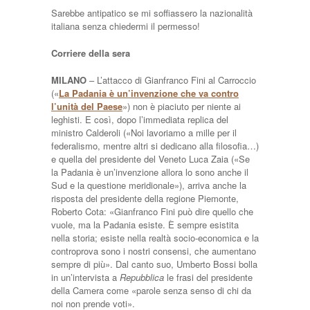
Sarebbe antipatico se mi soffiassero la nazionalità
italiana senza chiedermi il permesso!
Corriere della sera
MILANO
– L’attacco di Gianfranco Fini al Carroccio
(«
La Padania è un’invenzione che va contro
l’unità del Paese
») non è piaciuto per niente ai
leghisti. E così, dopo l’immediata replica del
ministro Calderoli («Noi lavoriamo a mille per il
federalismo, mentre altri si dedicano alla filosofia…)
e quella del presidente del Veneto Luca Zaia («Se
la Padania è un’invenzione allora lo sono anche il
Sud e la questione meridionale»), arriva anche la
risposta del presidente della regione Piemonte,
Roberto Cota: «Gianfranco Fini può dire quello che
vuole, ma la Padania esiste. È sempre esistita
nella storia; esiste nella realtà socio-economica e la
controprova sono i nostri consensi, che aumentano
sempre di più». Dal canto suo, Umberto Bossi bolla
in un’intervista a
Repubblica
le frasi del presidente
della Camera come «parole senza senso di chi da
noi non prende voti».