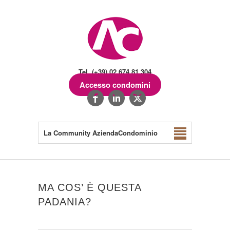
Tel. (+39) 02.674.81.304
Accesso condomini
La Community AziendaCondominio
MA COS’ È QUESTA
PADANIA?