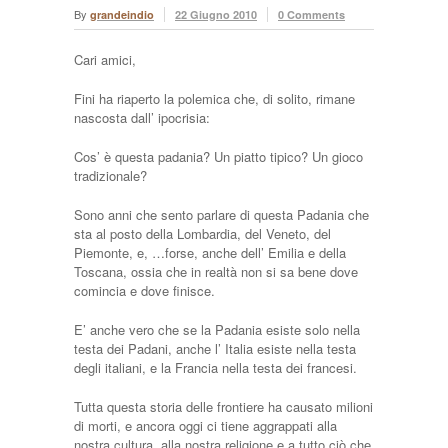
By
grandeindio
22 Giugno 2010
0 Comments
Cari amici,
Fini ha riaperto la polemica che, di solito, rimane
nascosta dall’ ipocrisia:
Cos’ è questa padania? Un piatto tipico? Un gioco
tradizionale?
Sono anni che sento parlare di questa Padania che
sta al posto della Lombardia, del Veneto, del
Piemonte, e, …forse, anche dell’ Emilia e della
Toscana, ossia che in realtà non si sa bene dove
comincia e dove finisce.
E’ anche vero che se la Padania esiste solo nella
testa dei Padani, anche l’ Italia esiste nella testa
degli italiani, e la Francia nella testa dei francesi.
Tutta questa storia delle frontiere ha causato milioni
di morti, e ancora oggi ci tiene aggrappati alla
nostra cultura, alla nostra religione e a tutto ciò che