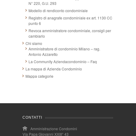
N° 220, G.U. 293
Modello di rendiconto condominiale
Registro di anagrafe condominiale ex art. 1130 CC
punto 6
Revoca amministratore condominiale, consigli per
cambiarlo
Chi siamo
Amministratore di condominio Milano – rag.
Antonio Azzaretto
La Community Aziendacondominio – Faq
La mappa di Azienda Condominio
Mappa categorie
CONTATTI
Amministrazione Condomini
Via Papa Giovanni XXIII° 43