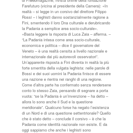
di Ffwebmagazine, rivista online della fondazione
Farefuturo (vicina al presidente della Camera): «In
realtà – si legge in un corsivo del direttore Filippo
Rossi – i leghisti danno sostanzialmente ragione a
Fini, smentendo il loro Dna culturale e derubricando
la Padania a semplice area socio-culturale».
«Basta leggere la risposta di Luca Zaia – afferma. –
“La Padania intesa come area socio-culturale,
economica e politica – dice il governatore del
Veneto – è una realtà censita a livello nazionale e
internazionale dai più autorevoli osservatori”.
Un’apparente risposta a Fini diventa in realtà la più
forte smentita della vulgata leghista: nelle parole di
Bossi e dei suoi uomini la Padania finisce di essere
una nazione e rientra nei ranghi di una regione.
Come d’altra parte ha confermato senza rendersene
conto lo stesso Zaia, pensando di segnare a porta
vuota: “se la Padania è un’invenzione – ha detto –
allora lo sono anche il Sud e la questione
meridionale”. Qualcuno forse ha negato l’esistenza
di un Nord e di una questione settentrionale? Quello
che è stato detto – conclude il corsivo – è che la
Padania come identità nazionale non esiste. E da
oggi sappiamo che anche i leghisti sono