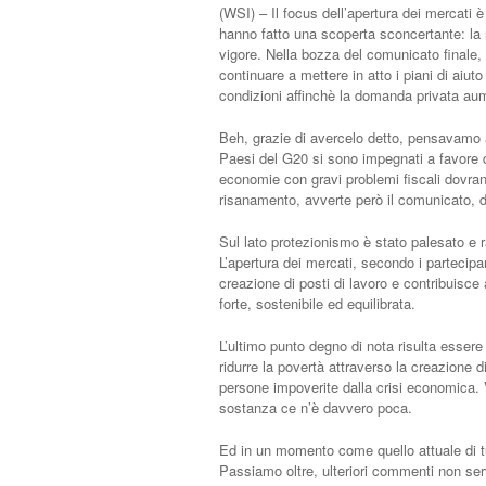
(WSI) – Il focus dell’apertura dei mercati è
hanno fatto una scoperta sconcertante: la ri
vigore. Nella bozza del comunicato finale, 
continuare a mettere in atto i piani di aiut
condizioni affinchè la domanda privata aum
Beh, grazie di avercelo detto, pensavamo a
Paesi del G20 si sono impegnati a favore di
economie con gravi problemi fiscali dovrann
risanamento, avverte però il comunicato, d
Sul lato protezionismo è stato palesato e r
L’apertura dei mercati, secondo i partecipa
creazione di posti di lavoro e contribuisce 
forte, sostenibile ed equilibrata.
L’ultimo punto degno di nota risulta essere
ridurre la povertà attraverso la creazione 
persone impoverite dalla crisi economica. 
sostanza ce n’è davvero poca.
Ed in un momento come quello attuale di 
Passiamo oltre, ulteriori commenti non ser