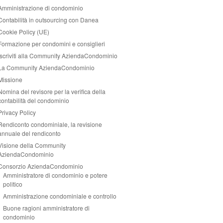
Amministrazione di condominio
Contabilità in outsourcing con Danea
Cookie Policy (UE)
Formazione per condomini e consiglieri
Iscriviti alla Community AziendaCondominio
La Community AziendaCondominio
Missione
Nomina del revisore per la verifica della
contabilità del condominio
Privacy Policy
Rendiconto condominiale, la revisione
annuale del rendiconto
Visione della Community
AziendaCondominio
Consorzio AziendaCondominio
Amministratore di condominio e potere
politico
Amministrazione condominiale e controllo
Buone ragioni amministratore di
condominio