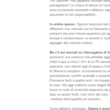
Tim Geithner? Alle apparenti ostinate resis
perseguitano? La chiave di lettura ce l’av
sono ovviamente esonerati e debbono urgen
assumersi le loro responsabilità».
In ordine sparso.
Ognuno insomma farà la 
differenze così marcate con la Germania son
prossimi due anni misure espansive più a
dunque il compromesso: si accetta in modo 
appoggio alla crescita a breve.
Ma c’è sui mercati un interrogativo di 
economici una manovra che potrebbe aggirars
infatti è pari a circa il 10% di un Pil calco
spaventa: con radicali tagli di spesa e for
di Obama è semplice: se sosterremo la cr
aumenteranno i profitti aziendali e aumenter
Promesse facili a quattro anni, ma impegn
le cose. Già oggi vedremo come reagirà W
fosse un ruolo di continuità espansiva da 
tassi su questi livelli, cioè vicini allo ze
«iniettare altra liquidità sul mercato».
Come abbiamo anticipato,
Obama è anche 