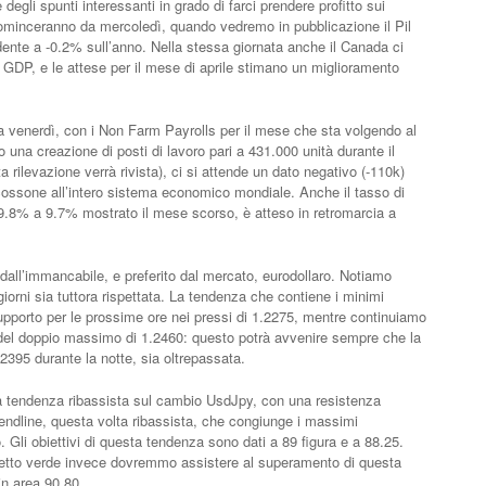
degli spunti interessanti in grado di farci prendere profitto sui
cominceranno da mercoledì, quando vedremo in pubblicazione il Pil
ente a -0.2% sull’anno. Nella stessa giornata anche il Canada ci
DP, e le attese per il mese di aprile stimano un miglioramento
 venerdì, con i Non Farm Payrolls per il mese che sta volgendo al
 una creazione di posti di lavoro pari a 431.000 unità durante il
ilevazione verrà rivista), ci si attende un dato negativo (-110k)
cossone all’intero sistema economico mondiale. Anche il tasso di
9.8% a 9.7% mostrato il mese scorso, è atteso in retromarcia a
dall’immancabile, e preferito dal mercato, eurodollaro. Notiamo
iorni sia tuttora rispettata. La tendenza che contiene i minimi
upporto per le prossime ore nei pressi di 1.2275, mentre continuiamo
i del doppio massimo di 1.2460: questo potrà avvenire sempre che la
2395 durante la notte, sia oltrepassata.
la tendenza ribassista sul cambio UsdJpy, con una resistenza
trendline, questa volta ribassista, che congiunge i massimi
. Gli obiettivi di questa tendenza sono dati a 89 figura e a 88.25.
glietto verde invece dovremmo assistere al superamento di questa
in area 90.80.