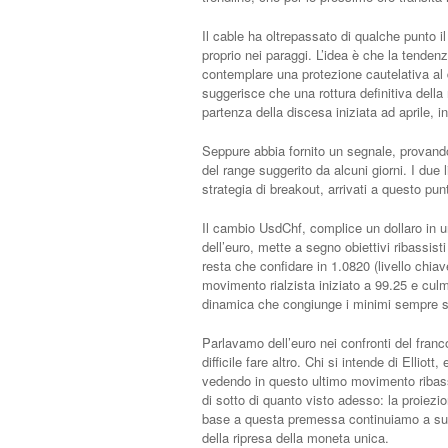
Il cable ha oltrepassato di qualche punto il
proprio nei paraggi. L’idea è che la tendenz
contemplare una protezione cautelativa al d
suggerisce che una rottura definitiva della
partenza della discesa iniziata ad aprile, i
Seppure abbia fornito un segnale, provando
del range suggerito da alcuni giorni. I due
strategia di breakout, arrivati a questo pun
Il cambio UsdChf, complice un dollaro in u
dell’euro, mette a segno obiettivi ribassist
resta che confidare in 1.0820 (livello chia
movimento rialzista iniziato a 99.25 e cul
dinamica che congiunge i minimi sempre su
Parlavamo dell’euro nei confronti del franco
difficile fare altro. Chi si intende di Elliott
vedendo in questo ultimo movimento ribass
di sotto di quanto visto adesso: la proiez
base a questa premessa continuiamo a sug
della ripresa della moneta unica.