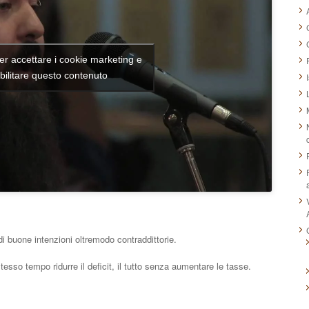
per accettare i cookie marketing e
bilitare questo contenuto
di buone intenzioni oltremodo contraddittorie.
sso tempo ridurre il deficit, il tutto senza aumentare le tasse.