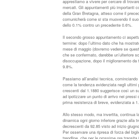
apprestiamo a vivere per cercare di trovare 
mercati. Gli appuntamenti più importanti 
della Gran Bretagna, atteso come il preced
comunicherà come si sta muovendo il suo G
dello 0.1% contro un precedente 0.6%.
Il secondo grosso appuntamento ci aspetta
termine: dopo l’ultimo dato che ha mostrato
mese di maggio (dovremo vedere se questa r
che se confermato, darebbe un’ulteriore s
disoccupazione, dopo il miglioramento da 
9.8%.
Passiamo all’analisi tecnica, cominciando 
come la tendenza evidenziata negli ultimi g
crescenti dal 1.1880 suggerisce così un s
ad ipotizzare un punto di arrivo nei press
prima resistenza di breve, evidenziata a 1.
Allo stesso modo, ma invertita, continua 
dinamica ogni giorno inferiore grazie alla 
decrescenti da 92.85 visto ad inizio giugno
Per osservare una ripresa di forza del bi
trendline, che per le prossime ore transita 