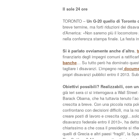
Il sole 24 ore
TORONTO –
Un G-20 quello di Toronto 
breve termine, ma forti riduzioni dei disav
d’America: «Non saremo più il locomotore 
nella conferenza stampa finale. La festa i
Si è parlato ovviamente anche d’altro
,
t
finanziario degli impegni comuni a ratificar
banche
… Su tutto però ha dominato questo
tagliare i disavanzi. L’impegno nel
documen
propri disavanzi pubblici entro il 2013. Su
Obiettivi possibili? Realizzabili, con un
già ieri sera ci si interrogava a Wall Stree
Barack Obama, che ha tuttavia tenuto l’acce
crescita a breve. Con una piccola nota pole
confrontano con decisioni difficili, ma la no
creare posti di lavoro e crescita oggi…solo 
disavanzo federale entro il 2013», ha detto
chiarissimo a che cosa il presidente si rife
quelli di Grecia e altri paesi “fragili”, la