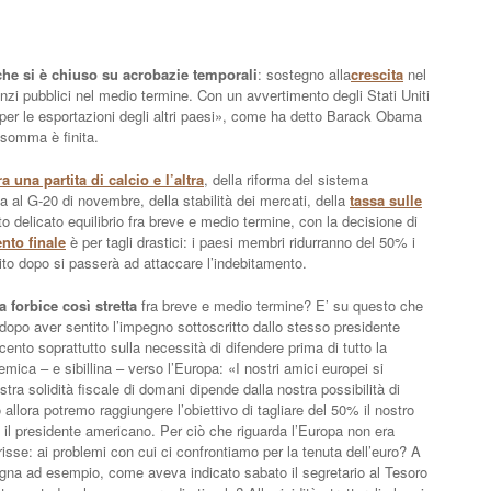
che si è chiuso su acrobazie temporali
: sostegno alla
crescita
nel
anzi pubblici nel medio termine. Con un avvertimento degli Stati Uniti
per le esportazioni degli altri paesi», come ha detto Barack Obama
nsomma è finita.
ra una partita di calcio e l’altra
, della riforma del sistema
la al G-20 di novembre, della stabilità dei mercati, della
tassa sulle
 delicato equilibrio fra breve e medio termine, con la decisione di
to finale
è per tagli drastici: i paesi membri ridurranno del 50% i
bito dopo si passerà ad attaccare l’indebitamento.
a forbice così stretta
fra breve e medio termine? E’ su questo che
t dopo aver sentito l’impegno sottoscritto dallo stesso presidente
nto soprattutto sulla necessità di difendere prima di tutto la
mica – e sibillina – verso l’Europa: «I nostri amici europei si
stra solidità fiscale di domani dipende dalla nostra possibilità di
allora potremo raggiungere l’obiettivo di tagliare del 50% il nostro
 il presidente americano. Per ciò che riguarda l’Europa non era
risse: ai problemi con cui ci confrontiamo per la tenuta dell’euro? A
 Spagna ad esempio, come aveva indicato sabato il segretario al Tesoro