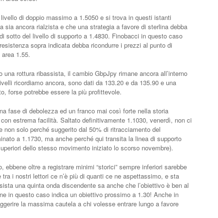
 livello di doppio massimo a 1.5050 e si trova in questi istanti
a sia ancora rialzista e che una strategia a favore di sterlina debba
i sotto del livello di supporto a 1.4830. Finobacci in questo caso
 resistenza sopra indicata debba ricondurre i prezzi al punto di
n area 1.55.
 una rottura ribassista, il cambio GbpJpy rimane ancora all’interno
 livelli ricordiamo ancora, sono dati da 133.20 e da 135.90 e una
to, forse potrebbe essere la più profittevole.
na fase di debolezza ed un franco mai così forte nella storia
i con estrema facilità. Saltato definitivamente 1.1030, venerdì, non ci
ve non solo perché suggerito dal 50% di ritracciamento del
minato a 1.1730, ma anche perché qui transita la linea di supporto
periori dello stesso movimento iniziato lo scorso novembre).
, ebbene oltre a registrare minimi “storici” sempre inferiori sarebbe
, e tra i nostri lettori ce n’è più di quanti ce ne aspettassimo, e sta
ista una quinta onda discendente sa anche che l’obiettivo è ben al
ione in questo caso indica un obiettivo prossimo a 1.30! Anche in
gerire la massima cautela a chi volesse entrare lungo a favore