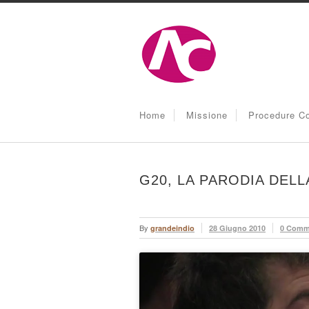
Home
Missione
Procedure Co
G20, LA PARODIA DEL
By
grandeindio
28 Giugno 2010
0 Comm