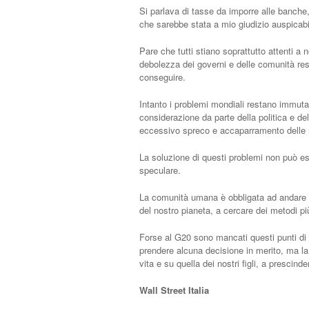
Si parlava di tasse da imporre alle banch
che sarebbe stata a mio giudizio auspicabile
Pare che tutti stiano soprattutto attenti a no
debolezza dei governi e delle comunità resid
conseguire.
Intanto i problemi mondiali restano immuta
considerazione da parte della politica e d
eccessivo spreco e accaparramento delle r
La soluzione di questi problemi non può e
speculare.
La comunità umana è obbligata ad andare d’
del nostro pianeta, a cercare dei metodi più
Forse al G20 sono mancati questi punti di
prendere alcuna decisione in merito, ma la s
vita e su quella dei nostri figli, a prescind
Wall Street Italia