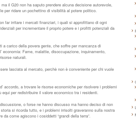
e, ma il G20 non ha saputo prendere alcuna decisione autorevole,
 per ridare un pochettino di visibilità al potere politico.
n far irritare i mercati finanziari, i quali si approfittano di ogni
enziali per incrementare il proprio potere e i profitti potenziali da
ti a carico della povera gente, che soffre per mancanza di
ell’ economia: Fame, malattie, disoccupazione, inquinamento,
isorse naturali.
ssere lasciata al mercato, perchè non è conveniente per chi vuole
 accordo, a trovare le risorse economiche per risolvere i problemi
 equi per redistribuire il valore economico tra i residenti.
 discussione, o forse ne hanno discusso ma hanno deciso di non
toria si ricorda tutto, e i problemi irrisolti graveranno sulla nostra
ere da come agiscono i cosiddetti “grandi della terra”.