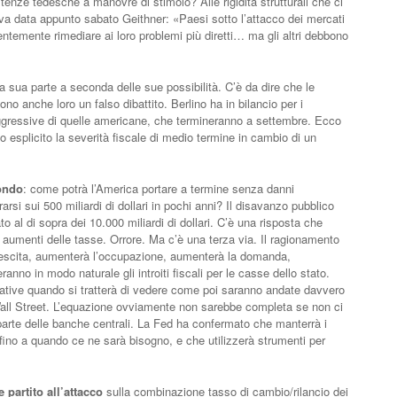
tenze tedesche a manovre di stimolo? Alle rigidità strutturali che ci
eva data appunto sabato Geithner: «Paesi sotto l’attacco dei mercati
temente rimediare ai loro problemi più diretti… ma gli altri debbono
sua parte a seconda delle sue possibilità. C’è da dire che le
o anche loro un falso dibattito. Berlino ha in bilancio per i
ggressive di quelle americane, che termineranno a settembre. Ecco
esplicito la severità fiscale di medio termine in cambio di un
fondo
: come potrà l’America portare a termine senza danni
i sui 500 miliardi di dollari in pochi anni? Il disavanzo pubblico
lato al di sopra dei 10.000 miliardi di dollari. C’è una risposta che
ti aumenti delle tasse. Orrore. Ma c’è una terza via. Il ragionamento
escita, aumenterà l’occupazione, aumenterà la domanda,
anno in modo naturale gli introiti fiscali per le casse dello stato.
ative quando si tratterà di vedere come poi saranno andate davvero
all Street. L’equazione ovviamente non sarebbe completa se non ci
parte delle banche centrali. La Fed ha confermato che manterrà i
ro, fino a quando ce ne sarà bisogno, e che utilizzerà strumenti per
partito all’attacco
sulla combinazione tasso di cambio/rilancio dei