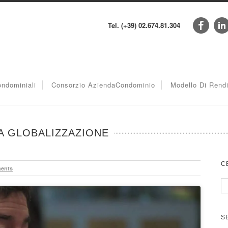
Tel. (+39) 02.674.81.304
ndominiali
Consorzio AziendaCondominio
Modello Di Rend
LA GLOBALIZZAZIONE
C
ents
S