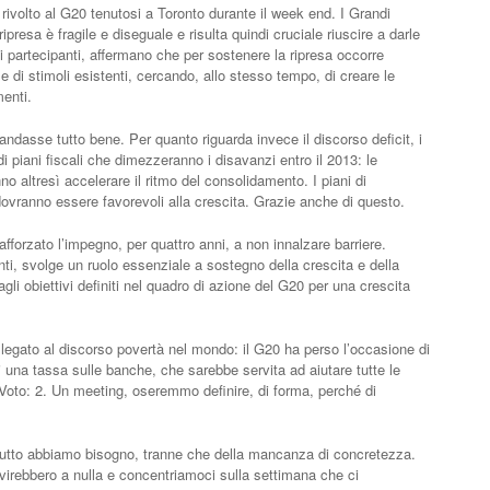
 rivolto al G20 tenutosi a Toronto durante il week end. I Grandi
presa è fragile e diseguale e risulta quindi cruciale riuscire a darle
i partecipanti, affermano che per sostenere la ripresa occorre
o e di stimoli esistenti, cercando, allo stesso tempo, di creare le
enti.
ndasse tutto bene. Per quanto riguarda invece il discorso deficit, i
 piani fiscali che dimezzeranno i disavanzi entro il 2013: le
o altresì accelerare il ritmo del consolidamento. I piani di
ovranno essere favorevoli alla crescita. Grazie anche di questo.
afforzato l’impegno, per quattro anni, a non innalzare barriere.
nti, svolge un ruolo essenziale a sostegno della crescita e della
agli obiettivi definiti nel quadro di azione del G20 per una crescita
 legato al discorso povertà nel mondo: il G20 ha perso l’occasione di
di una tassa sulle banche, che sarebbe servita ad aiutare tutte le
Voto: 2. Un meeting, oseremmo definire, di forma, perché di
tutto abbiamo bisogno, tranne che della mancanza di concretezza.
virebbero a nulla e concentriamoci sulla settimana che ci