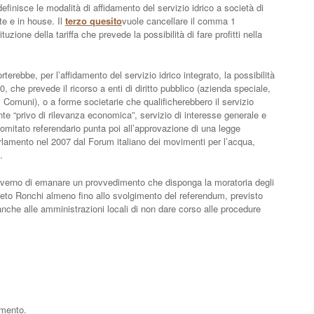
inisce le modalità di affidamento del servizio idrico a società di
te e in house. Il
terzo quesito
vuole cancellare il comma 1
tuzione della tariffa che prevede la possibilità di fare profitti nella
terebbe, per l’affidamento del servizio idrico integrato,
la possibilità
0, che prevede il ricorso a enti di diritto pubblico (azienda speciale,
i Comuni), o a forme societarie che qualificherebbero il servizio
te “privo di rilevanza economica”, servizio di interesse generale e
 comitato referendario punta poi all’approvazione di una legge
arlamento nel 2007 dal Forum italiano dei movimenti per l’acqua,
.
overno di emanare un provvedimento che disponga la moratoria degli
creto Ronch
i almeno fino allo svolgimento del referendum, previsto
nche alle amministrazioni locali di non dare corso alle procedure
mmento.