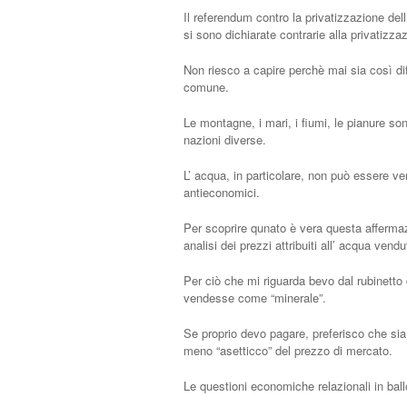
Il referendum contro la privatizzazione del
si sono dichiarate contrarie alla privatizza
Non riesco a capire perchè mai sia così dif
comune.
Le montagne, i mari, i fiumi, le pianure son
nazioni diverse.
L’ acqua, in particolare, non può essere ve
antieconomici.
Per scoprire qunato è vera questa afferma
analisi dei prezzi attribuiti all’ acqua vend
Per ciò che mi riguarda bevo dal rubinetto
vendesse come “minerale”.
Se proprio devo pagare, preferisco che sia 
meno “asetticco” del prezzo di mercato.
Le questioni economiche relazionali in ba