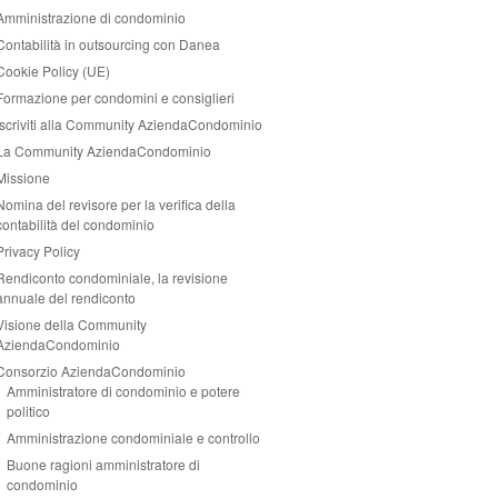
Amministrazione di condominio
Contabilità in outsourcing con Danea
Cookie Policy (UE)
Formazione per condomini e consiglieri
Iscriviti alla Community AziendaCondominio
La Community AziendaCondominio
Missione
Nomina del revisore per la verifica della
contabilità del condominio
Privacy Policy
Rendiconto condominiale, la revisione
annuale del rendiconto
Visione della Community
AziendaCondominio
Consorzio AziendaCondominio
Amministratore di condominio e potere
politico
Amministrazione condominiale e controllo
Buone ragioni amministratore di
condominio