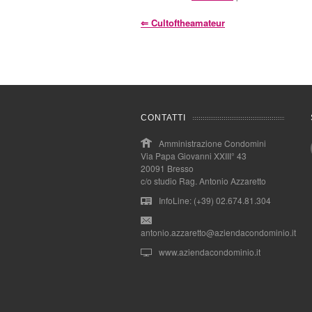
⇐
Cultoftheamateur
CONTATTI
Amministrazione Condomini
Via Papa Giovanni XXIII° 43
20091 Bresso
c/o studio Rag. Antonio Azzaretto
InfoLine: (+39) 02.674.81.304
antonio.azzaretto@aziendacondominio.it
www.aziendacondominio.it