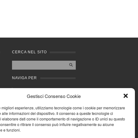
CERCA NEL SITO
NAVIGA PER
Mappa completa
Gestisci Consenso Cookie
Mappa categorie
Cookie Policy (UE)
le migliori esperienze, utilizziamo tecnologie come i cookie per memorizzare
Privacy Policy
 alle informazioni del dispositivo. Il consenso a queste tecnologie ci
i elaborare dati come il comportamento di navigazione o ID unici su questo
Forum
consentire o ritirare il consenso può influire negativamente su alcune
Iscriviti alla Community
he e funzioni.
AziendaCondominio