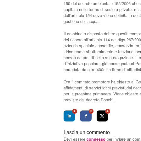
150 del decreto ambientale 152/2006 che def
capitale nelle forme di società private, mis
dell’articolo 154 dove viene definita la costi
gestione dell’acqua.
Il combinato disposto dei tre quesiti compor
del ricorso all’articolo 114 del dlgs 267/200
azienda speciale consortile, consorzio fra 
idrico come strutturalmente e funzionalmen
scevro da profitti nella sua erogazione. Il
d’iniziativa popolare, già consegnata al P
corredata da oltre 400mila firme di cittadini
Ora il comitato promotore ha chiesto al G
affidamenti di servizi idrici previsti dal de
per la prossima primavera. Viene chiesto a
previste dal decreto Ronchi.
0
0
0
Lascia un commento
Devi essere
connesso
per inviare un co