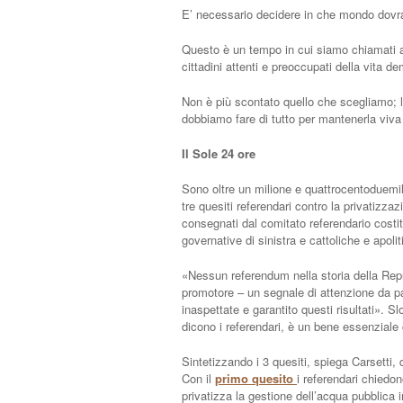
E’ necessario decidere in che mondo dovranno
Questo è un tempo in cui siamo chiamati ad 
cittadini attenti e preoccupati della vita d
Non è più scontato quello che scegliamo; la
dobbiamo fare di tutto per mantenerla viva
Il Sole 24 ore
Sono oltre un milione e quattrocentoduemil
tre quesiti referendari contro la privatizzazi
consegnati dal comitato referendario costit
governative di sinistra e cattoliche e apoli
«Nessun referendum nella storia della Rep
promotore – un segnale di attenzione da par
inaspettate e garantito questi risultati». 
dicono i referendari, è un bene essenziale 
Sintetizzando i 3 quesiti, spiega Carsetti, d
Con il
primo quesito
i referendari chiedon
privatizza la gestione dell’acqua pubblica in