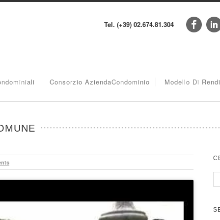
Tel. (+39) 02.674.81.304
ndominiali
Consorzio AziendaCondominio
Modello Di Rend
COMUNE
C
nts
S