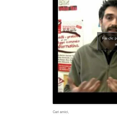
Fai clic 
a
Cari amici,