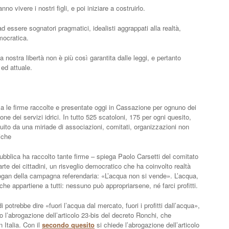
 vivere i nostri figli, e poi iniziare a costruirlo.
essere sognatori pragmatici, idealisti aggrappati alla realtà,
emocratica.
 nostra libertà non è più così garantita dalle leggi, e pertanto
 ed attuale.
a le firme raccolte e presentate oggi in Cassazione per ognuno dei
one dei servizi idrici
. In tutto 525 scatoloni, 175 per ogni quesito,
uito da una miriade di associazioni, comitati, organizzazioni non
tiche
ubblica ha raccolto tante firme
– spiega Paolo Carsetti del comitato
te dei cittadini, un risveglio democratico che ha coinvolto realtà
Slogan della campagna referendaria: «L’acqua non si vende». L’acqua,
che appartiene a tutti: nessuno può appropriarsene, né farci profitti.
i potrebbe dire «fuori l’acqua dal mercato, fuori i profitti dall’acqua»,
o l’abrogazione dell’articolo 23-bis del decreto Ronchi, che
 Italia. Con il
secondo quesito
si chiede l’abrogazione dell’articolo