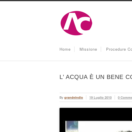
Home
Missione
Procedure Co
L’ ACQUA È UN BENE 
By
grandeindio
19 Luglio 2010
0 Comme