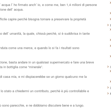
l’ acqua l’ ho firmato anch’ io, e come me, ben 1,4 milioni di persone
zione dell’ acqua.
ficile capire perchè bisogna tornare a preservare la proprietà
o dell’ umanità, la quale, chissà perchè, si è suddivisa in tante
nduta come una merce, e quando lo si fa i risultati sono
zione, basta andare in un qualsiasi supermercato e fare una breve
uta in bottiglia come “minerale”.
 di casa mia, e mi dispiacerebbe se un giorno qualcuno me la
lo stato a chiedermi un contributo, perchè è più controllabile e
llo sono parecchie, e ne dobbiamo discutere bene e a lungo.