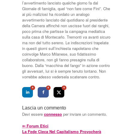
l’avvertimento lanciato qualche giorno fa dal
Giornale di famiglia, quel “non fare come Fini”. Che
ai più maliziosi ha ricordato un analogo
avvertimento lanciato dal quotidiano al presidente
della Camera affinché non uscisse fuori dai ranghi,
poco prima che partisse la campagna mediatica
sulla casa di Montecarlo. Tremonti va avanti sicuro
ma non del tutto sereno. Le indiscrezioni trapelate
in questi giorni sull’inchiesta napoletano che
coinvolge Marco Milanese, suo fidatissimo
collaboratore, non gli fanno presagire nulla di
buono. Dalla “macchina del fango” in azione contro
gli avversari, lui si è sempre tenuto lontano. Non
vorrebbe adesso vedersela scatenare contro.
0
0
0
Lascia un commento
Devi essere
connesso
per inviare un commento.
⇐
Forum Etici
La Fede Cieca Nel Capitalismo Provocherà