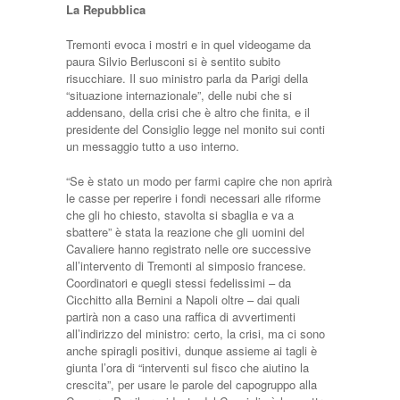
La Repubblica
Tremonti evoca i mostri e in quel videogame da
paura Silvio Berlusconi si è sentito subito
risucchiare. Il suo ministro parla da Parigi della
“situazione internazionale”, delle nubi che si
addensano, della crisi che è altro che finita, e il
presidente del Consiglio legge nel monito sui conti
un messaggio tutto a uso interno.
“Se è stato un modo per farmi capire che non aprirà
le casse per reperire i fondi necessari alle riforme
che gli ho chiesto, stavolta si sbaglia e va a
sbattere” è stata la reazione che gli uomini del
Cavaliere hanno registrato nelle ore successive
all’intervento di Tremonti al simposio francese.
Coordinatori e quegli stessi fedelissimi – da
Cicchitto alla Bernini a Napoli oltre – dai quali
partirà non a caso una raffica di avvertimenti
all’indirizzo del ministro: certo, la crisi, ma ci sono
anche spiragli positivi, dunque assieme ai tagli è
giunta l’ora di “interventi sul fisco che aiutino la
crescita”, per usare le parole del capogruppo alla