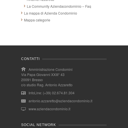
La Community Aziendacondominio – Faq
La mappa di Azienda Condominio
Mappa categorie
CONTATTI
Amministrazione Condomini
Via Papa Giovanni XXIII° 43
20091 Bresso
c/o studio Rag. Antonio Azzaretto
InfoLine: (+39) 02.674.81.304
antonio.azzaretto@aziendacondominio.it
www.aziendacondominio.it
SOCIAL NETWORK