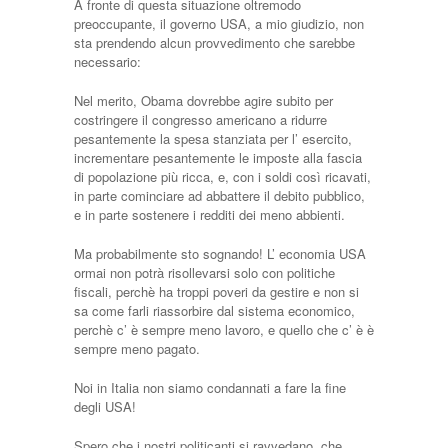
A fronte di questa situazione oltremodo
preoccupante, il governo USA, a mio giudizio, non
sta prendendo alcun provvedimento che sarebbe
necessario:
Nel merito, Obama dovrebbe agire subito per
costringere il congresso americano a ridurre
pesantemente la spesa stanziata per l’ esercito,
incrementare pesantemente le imposte alla fascia
di popolazione più ricca, e, con i soldi così ricavati,
in parte cominciare ad abbattere il debito pubblico,
e in parte sostenere i redditi dei meno abbienti.
Ma probabilmente sto sognando! L’ economia USA
ormai non potrà risollevarsi solo con politiche
fiscali, perchè ha troppi poveri da gestire e non si
sa come farli riassorbire dal sistema economico,
perchè c’ è sempre meno lavoro, e quello che c’ è è
sempre meno pagato.
Noi in Italia non siamo condannati a fare la fine
degli USA!
Spero che i nostri politicanti si ravvedano, che