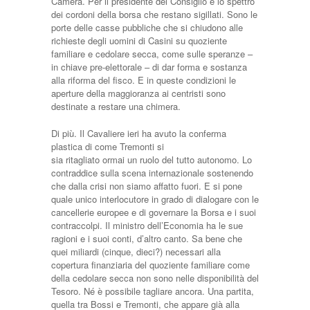
Camera. Per il presidente del Consiglio è lo spettro
dei cordoni della borsa che restano sigillati. Sono le
porte delle casse pubbliche che si chiudono alle
richieste degli uomini di Casini su quoziente
familiare e cedolare secca, come sulle speranze –
in chiave pre-elettorale – di dar forma e sostanza
alla riforma del fisco. E in queste condizioni le
aperture della maggioranza ai centristi sono
destinate a restare una chimera.
Di più. Il Cavaliere ieri ha avuto la conferma
plastica di come Tremonti si
sia ritagliato ormai un ruolo del tutto autonomo. Lo
contraddice sulla scena internazionale sostenendo
che dalla crisi non siamo affatto fuori. E si pone
quale unico interlocutore in grado di dialogare con le
cancellerie europee e di governare la Borsa e i suoi
contraccolpi. Il ministro dell’Economia ha le sue
ragioni e i suoi conti, d’altro canto. Sa bene che
quei miliardi (cinque, dieci?) necessari alla
copertura finanziaria del quoziente familiare come
della cedolare secca non sono nelle disponibilità del
Tesoro. Né è possibile tagliare ancora. Una partita,
quella tra Bossi e Tremonti, che appare già alla