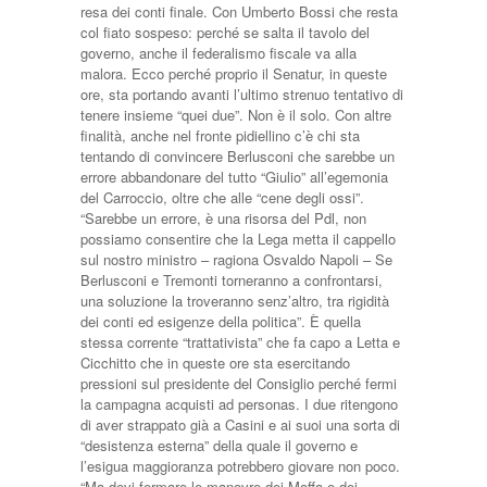
resa dei conti finale. Con Umberto Bossi che resta
col fiato sospeso: perché se salta il tavolo del
governo, anche il federalismo fiscale va alla
malora. Ecco perché proprio il Senatur, in queste
ore, sta portando avanti l’ultimo strenuo tentativo di
tenere insieme “quei due”. Non è il solo. Con altre
finalità, anche nel fronte pidiellino c’è chi sta
tentando di convincere Berlusconi che sarebbe un
errore abbandonare del tutto “Giulio” all’egemonia
del Carroccio, oltre che alle “cene degli ossi”.
“Sarebbe un errore, è una risorsa del Pdl, non
possiamo consentire che la Lega metta il cappello
sul nostro ministro – ragiona Osvaldo Napoli – Se
Berlusconi e Tremonti torneranno a confrontarsi,
una soluzione la troveranno senz’altro, tra rigidità
dei conti ed esigenze della politica”. È quella
stessa corrente “trattativista” che fa capo a Letta e
Cicchitto che in queste ore sta esercitando
pressioni sul presidente del Consiglio perché fermi
la campagna acquisti ad personas. I due ritengono
di aver strappato già a Casini e ai suoi una sorta di
“desistenza esterna” della quale il governo e
l’esigua maggioranza potrebbero giovare non poco.
“Ma devi fermare le manovre dei Moffa e dei