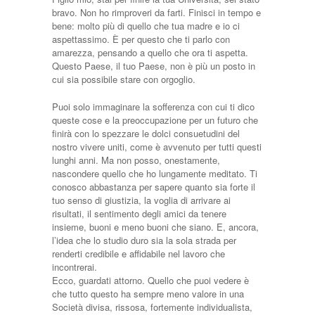
bravo. Non ho rimproveri da farti. Finisci in tempo e
bene: molto più di quello che tua madre e io ci
aspettassimo. È per questo che ti parlo con
amarezza, pensando a quello che ora ti aspetta.
Questo Paese, il tuo Paese, non è più un posto in
cui sia possibile stare con orgoglio.
Puoi solo immaginare la sofferenza con cui ti dico
queste cose e la preoccupazione per un futuro che
finirà con lo spezzare le dolci consuetudini del
nostro vivere uniti, come è avvenuto per tutti questi
lunghi anni. Ma non posso, onestamente,
nascondere quello che ho lungamente meditato. Ti
conosco abbastanza per sapere quanto sia forte il
tuo senso di giustizia, la voglia di arrivare ai
risultati, il sentimento degli amici da tenere
insieme, buoni e meno buoni che siano. E, ancora,
l’idea che lo studio duro sia la sola strada per
renderti credibile e affidabile nel lavoro che
incontrerai.
Ecco, guardati attorno. Quello che puoi vedere è
che tutto questo ha sempre meno valore in una
Società divisa, rissosa, fortemente individualista,