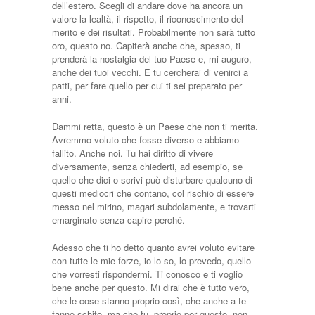
dell’estero. Scegli di andare dove ha ancora un
valore la lealtà, il rispetto, il riconoscimento del
merito e dei risultati. Probabilmente non sarà tutto
oro, questo no. Capiterà anche che, spesso, ti
prenderà la nostalgia del tuo Paese e, mi auguro,
anche dei tuoi vecchi. E tu cercherai di venirci a
patti, per fare quello per cui ti sei preparato per
anni.
Dammi retta, questo è un Paese che non ti merita.
Avremmo voluto che fosse diverso e abbiamo
fallito. Anche noi. Tu hai diritto di vivere
diversamente, senza chiederti, ad esempio, se
quello che dici o scrivi può disturbare qualcuno di
questi mediocri che contano, col rischio di essere
messo nel mirino, magari subdolamente, e trovarti
emarginato senza capire perché.
Adesso che ti ho detto quanto avrei voluto evitare
con tutte le mie forze, io lo so, lo prevedo, quello
che vorresti rispondermi. Ti conosco e ti voglio
bene anche per questo. Mi dirai che è tutto vero,
che le cose stanno proprio così, che anche a te
fanno schifo, ma che tu, proprio per questo, non