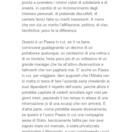
pronta a svendere i minimi valori di solidarietà e di
onestà, in cambio di un riconoscimento degli
interessi personali, di prebende discutibili; di
carriere feroci fatte su meriti inesistenti. A meno
che non sia un merito l’affiliazione, politica, di clan,
familistica: poco fa la differenza.
Questo è un Paese in cui, se ti va bene,
comincerai guadagnando un decimo di un
portaborse qualunque; un centesimo di una velina o
di un tronista; forse poco più di un millesimo di un
grande manager che ha all’attivo disavventure e
fallimenti che non pagherà mai. E’ anche un Paese
in cui, per viaggiare, devi augurarti che l’Alitalia non
si metta in testa di fare l’azienda seria chiedendo ai
suoi dipendenti il rispetto dell’orario, perché allora ti
potrebbe capitare di vederti annullare ogni volo per
giorni interi, passando il tuo tempo in attesa di una
informazione (o di una scusa) che non arriverà. E
d’altra parte, come potrebbe essere diversamente,
se questo è l’unico Paese in cui una compagnia
aerea di Stato, tecnicamente fallita per non aver
saputo stare sul mercato, è stata privatizzata
regalandole il Monopolio, e così costringendo i suoi