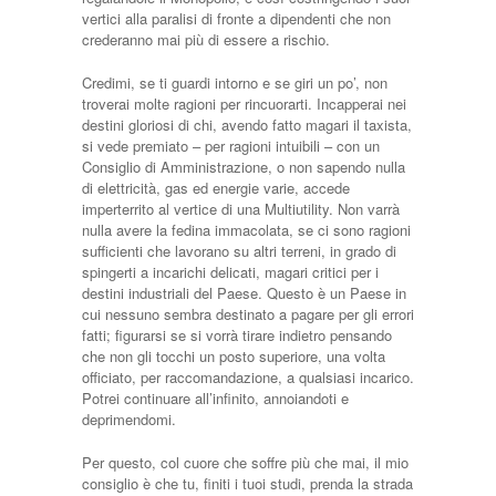
vertici alla paralisi di fronte a dipendenti che non
crederanno mai più di essere a rischio.
Credimi, se ti guardi intorno e se giri un po’, non
troverai molte ragioni per rincuorarti. Incapperai nei
destini gloriosi di chi, avendo fatto magari il taxista,
si vede premiato – per ragioni intuibili – con un
Consiglio di Amministrazione, o non sapendo nulla
di elettricità, gas ed energie varie, accede
imperterrito al vertice di una Multiutility. Non varrà
nulla avere la fedina immacolata, se ci sono ragioni
sufficienti che lavorano su altri terreni, in grado di
spingerti a incarichi delicati, magari critici per i
destini industriali del Paese. Questo è un Paese in
cui nessuno sembra destinato a pagare per gli errori
fatti; figurarsi se si vorrà tirare indietro pensando
che non gli tocchi un posto superiore, una volta
officiato, per raccomandazione, a qualsiasi incarico.
Potrei continuare all’infinito, annoiandoti e
deprimendomi.
Per questo, col cuore che soffre più che mai, il mio
consiglio è che tu, finiti i tuoi studi, prenda la strada