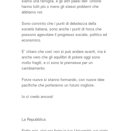
siamo una famiglia, e gli altri paesi dell’ Unione
hanno tutti più o meno gli stessi problemi che
abbiamo noi.
Sono convinto che i punti di debolezza della
società italiana, sono anche i punti di forza che
possono agevolare il progresso sociale, politico ed
economico.
E’ chiaro che così non si può andare avanti, ma è
anche vero che gli equilibri di potere oggi sono
molto fragili, e ci sono le premesse per un
cambiamento.
Forze nuove si stanno formando, con nuove idee
pacifiche che porteranno un futuro migliore.
Io ci credo ancora!
La Repubblica
Figlio mio, stai per finire la tua Università; sei stato