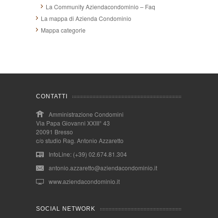
La Community Aziendacondominio – Faq
La mappa di Azienda Condominio
Mappa categorie
CONTATTI
Amministrazione Condomini
Via Papa Giovanni XXIII° 43
20091 Bresso
c/o studio Rag. Antonio Azzaretto
InfoLine: (+39) 02.674.81.304
antonio.azzaretto@aziendacondominio.it
www.aziendacondominio.it
SOCIAL NETWORK