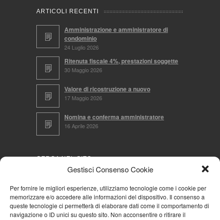
ARTICOLI RECENTI
Amministrazione e amministratore di
condominio
24 Luglio 2026
Ritenuta fiscale 4%, prestazioni soggette
30 Maggio 2026
Valore di ricostruzione a nuovo
17 Maggio 2026
Nomina e conferma amministratore
16 Aprile 2026
CERCA NEL SITO
Gestisci Consenso Cookie
Per fornire le migliori esperienze, utilizziamo tecnologie come i cookie per
memorizzare e/o accedere alle informazioni del dispositivo. Il consenso a
NAVIGA PER
queste tecnologie ci permetterà di elaborare dati come il comportamento di
navigazione o ID unici su questo sito. Non acconsentire o ritirare il
Mappa completa