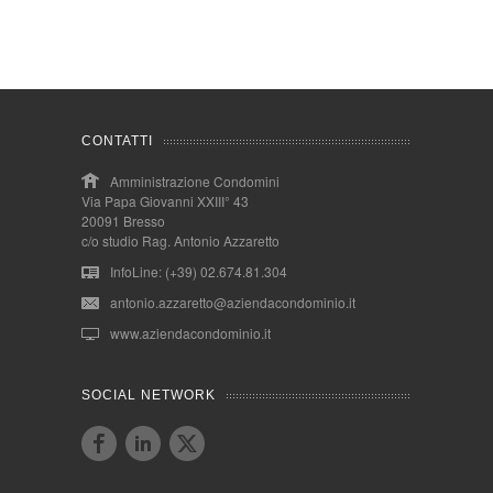
CONTATTI
Amministrazione Condomini
Via Papa Giovanni XXIII° 43
20091 Bresso
c/o studio Rag. Antonio Azzaretto
InfoLine: (+39) 02.674.81.304
antonio.azzaretto@aziendacondominio.it
www.aziendacondominio.it
SOCIAL NETWORK