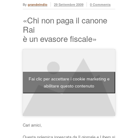
By
grandeindio
29 Settembre 2009
0 Comments
«Chi non paga il canone
Rai
è un evasore fiscale»
Fai clic per accettare i cookie marketing e
abilitare questo contenuto
Cari amici,
Questa polemica innescata da Il giornale e Libero si