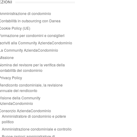
EZIONI
Amministrazione di condominio
Contabilità in outsourcing con Danea
Cookie Policy (UE)
Formazione per condomini e consiglieri
Iscriviti alla Community AziendaCondominio
La Community AziendaCondominio
Missione
Nomina del revisore per la verifica della
contabilità del condominio
Privacy Policy
Rendiconto condominiale, la revisione
annuale del rendiconto
Visione della Community
AziendaCondominio
Consorzio AziendaCondominio
Amministratore di condominio e potere
politico
Amministrazione condominiale e controllo
Buone ragioni amministratore di