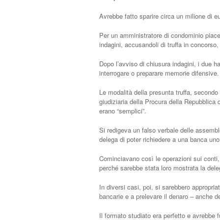
Avrebbe fatto sparire circa un milione di eu
Per un amministratore di condominio piacent
indagini, accusandoli di truffa in concorso, 
Dopo l’avviso di chiusura indagini, i due h
interrogare o preparare memorie difensive.
Le modalità della presunta truffa, secondo 
giudiziaria della Procura della Repubblica
erano “semplici”.
Si redigeva un falso verbale delle assemble
delega di poter richiedere a una banca uno
Cominciavano così le operazioni sui conti, 
perché sarebbe stata loro mostrata la deleg
In diversi casi, poi, si sarebbero appropria
bancarie e a prelevare il denaro – anche 
Il formato studiato era perfetto e avrebbe 