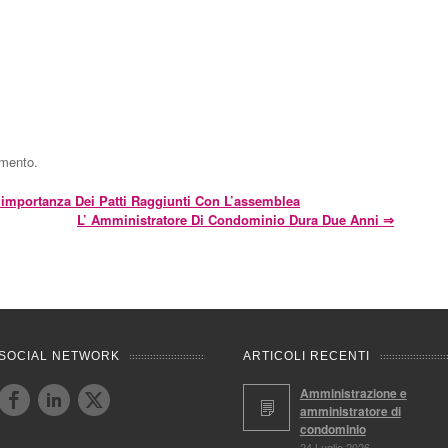
mmento.
importanza Dei Patti Raggiunti Con L’assemblea
L’ Amministratore Di Condominio Dura Due Anni
⇒
SOCIAL NETWORK
ARTICOLI RECENTI
Amministrazione e
amministratore di
condominio
24 Luglio 2026