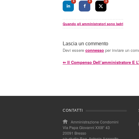
0
0
0
Quando gli amministratori sono ladri
Lascia un commento
Devi essere
connesso
per inviare un co
⇐
Il Compenso Dell’amministratore E L’
CONTATTI
Amministrazione Condomini
Via Papa Giovanni XXIII° 43
20091 Bresso
c/o studio Rag. Antonio Azzaretto