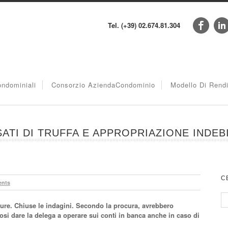
Tel. (+39) 02.674.81.304
ndominiali
Consorzio AziendaCondominio
Modello Di Rend
ATI DI TRUFFA E APPROPRIAZIONE INDEBIT
C
nts
tture. Chiuse le indagini. Secondo la procura, avrebbero
dosi dare la delega a operare sui conti in banca anche in caso di