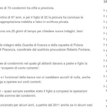
S
ro di 73 condomini tra città e provincia.
ino di 67 anni, e per il figlio di 32 la procura ha concluso le
appropriazione indebita e falso in scrittura privata.
anno ora 20 giorni di tempo per chiedere nuove indagini, farsi
le indagini della Guardia di finanza e della squadra di Polizia
 di Piacenza, coordinate dal sostituto procuratore Roberto Fontana,
e di condominio nel quale gli abitanti davano a padre e figlio la
 “scoperto di conto corrente”.
e i funzionari della banca non si sarebbero accorti di nulla, anche
a a operare sui conti correnti.
ti – quasi sempre sarebbe stato il figlio a compiere le operazioni
delle somme dei condomini.
funzionato per alcuni anni, a partire dal 2011 anche se in alcuni casi