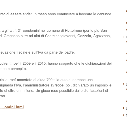
nto di essere andati in rosso sono cominciate a fioccare le denunce
, tra gli altri, 31 condomini nel comune di Rottofreno (per lo più San
 di Gragnano oltre ad altri di Castelsangiovanni, Gazzola, Agazzano,
l’evasione fiscale e sull’Iva da parte del padre.
quirenti, per il 2009 e il 2010, hanno scoperto che le dichiarazioni dei
amente percepito.
ibile Irpef accertato di circa 700mila euro ci sarebbe una
riguarda l’Iva, l’amministratore avrebbe, poi, dichiarato un imponibile
to di oltre un milione. Un gioco reso possibile dalle dichiarazioni di
ati.
- … omini.html