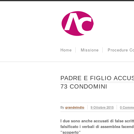
Home
Missione
Procedure Co
PADRE E FIGLIO ACCUS
73 CONDOMINI
By
grandeindio
9 Ottobre 2015
0 Comme
I due sono anche accusati di false scri
falsificato i verbali di assemblea facen
“scoperto“