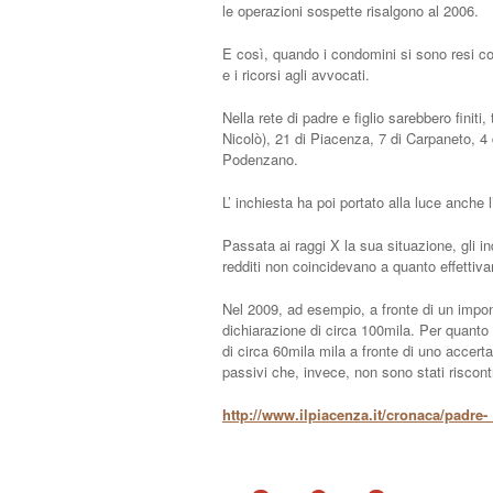
le operazioni sospette risalgono al 2006.
E così, quando i condomini si sono resi co
e i ricorsi agli avvocati.
Nella rete di padre e figlio sarebbero finiti
Nicolò), 21 di Piacenza, 7 di Carpaneto, 4
Podenzano.
L’ inchiesta ha poi portato alla luce anche 
Passata ai raggi X la sua situazione, gli in
redditi non coincidevano a quanto effettiv
Nel 2009, ad esempio, a fronte di un impon
dichiarazione di circa 100mila. Per quanto 
di circa 60mila mila a fronte di uno accerta
passivi che, invece, non sono stati riscontr
http://www.ilpiacenza.it/cronaca/padre