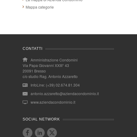
Mappa categorie
CONTATTI
Amministrazione Condomini
Via Papa Giovanni XXIII° 43
20091 Bresso
c/o studio Rag. Antonio Azzaretto
InfoLine: (+39) 02.674.81.304
antonio.azzaretto@aziendacondominio.it
www.aziendacondominio.it
SOCIAL NETWORK