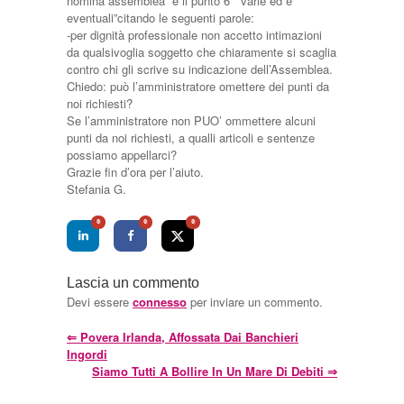
nomina assemblea” e il punto 6 “ varie ed e
eventuali”citando le seguenti parole:
-per dignità professionale non accetto intimazioni
da qualsivoglia soggetto che chiaramente si scaglia
contro chi gli scrive su indicazione dell’Assemblea.
Chiedo: può l’amministratore omettere dei punti da
noi richiesti?
Se l’amministratore non PUO’ ommettere alcuni
punti da noi richiesti, a qualli articoli e sentenze
possiamo appellarci?
Grazie fin d’ora per l’aiuto.
Stefania G.
0
0
0
Lascia un commento
Devi essere
connesso
per inviare un commento.
⇐
Povera Irlanda, Affossata Dai Banchieri
Ingordi
Siamo Tutti A Bollire In Un Mare Di Debiti
⇒