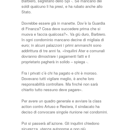
Barbiero, segretario dello Spi -. Se mancano dei
soldi qualcuno li ha presi, e ha rubato anche allo
Stato.
Dovrebbe essere già in manette. Dov’è la Guardia
di Finanza? Cosa deve succedere prima che si
muova e faccia qualcosa?». Va giù duro, Barbiero.
In ogni condominio mancano decine di migliaia di
euro; in alcuni palazzoni i primi ammanchi sono
addirittura di tre anni fa. «Inquilini Ater e comunali
dovranno dimostrare i pagamenti fatti e il
proprietario pagherà in solido – spiega -.
Fra i privati c’è chi ha pagato e chi è moroso.
Dovevano tutti vigilare meglio, è anche loro
responsabilità controllare. Ma finché non sarà
chiarito tutto nessuno deve pagare».
Per avere un quadro generale e avviare la class
action contro Artuso e Restera, il sindacato ha
deciso di convocare singole riunione nei condomini.
Poi si passerà all’azione. Gli inquilini chiedono
sicurezza, utenze autonome e non più