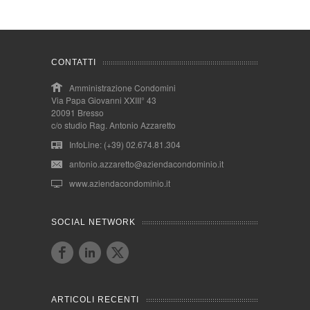
CONTATTI
Amministrazione Condomini
Via Papa Giovanni XXIII° 43
20091 Bresso
c/o studio Rag. Antonio Azzaretto
InfoLine: (+39) 02.674.81.304
antonio.azzaretto@aziendacondominio.it
www.aziendacondominio.it
SOCIAL NETWORK
ARTICOLI RECENTI