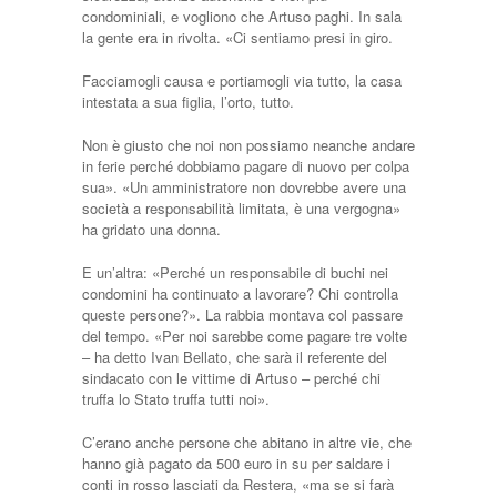
condominiali, e vogliono che Artuso paghi. In sala
la gente era in rivolta. «Ci sentiamo presi in giro.
Facciamogli causa e portiamogli via tutto, la casa
intestata a sua figlia, l’orto, tutto.
Non è giusto che noi non possiamo neanche andare
in ferie perché dobbiamo pagare di nuovo per colpa
sua». «Un amministratore non dovrebbe avere una
società a responsabilità limitata, è una vergogna»
ha gridato una donna.
E un’altra: «Perché un responsabile di buchi nei
condomini ha continuato a lavorare? Chi controlla
queste persone?». La rabbia montava col passare
del tempo. «Per noi sarebbe come pagare tre volte
– ha detto Ivan Bellato, che sarà il referente del
sindacato con le vittime di Artuso – perché chi
truffa lo Stato truffa tutti noi».
C’erano anche persone che abitano in altre vie, che
hanno già pagato da 500 euro in su per saldare i
conti in rosso lasciati da Restera, «ma se si farà