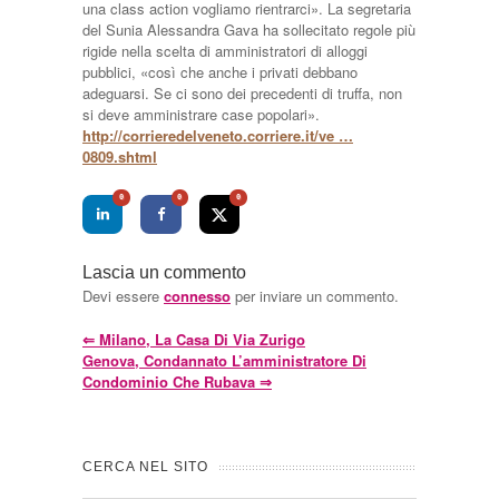
una class action vogliamo rientrarci». La segretaria
del Sunia Alessandra Gava ha sollecitato regole più
rigide nella scelta di amministratori di alloggi
pubblici, «così che anche i privati debbano
adeguarsi. Se ci sono dei precedenti di truffa, non
si deve amministrare case popolari».
http://corrieredelveneto.corriere.it/ve …
0809.shtml
0
0
0
Lascia un commento
Devi essere
connesso
per inviare un commento.
⇐
Milano, La Casa Di Via Zurigo
Genova, Condannato L’amministratore Di
Condominio Che Rubava
⇒
CERCA NEL SITO