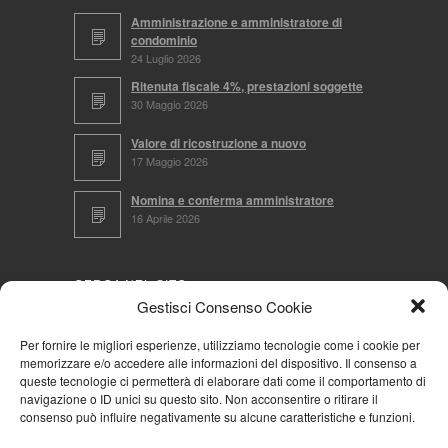
Amministrazione e amministratore di
condominio
24 Luglio 2026
Ritenuta fiscale 4%, prestazioni soggette
30 Maggio 2026
Valore di ricostruzione a nuovo
17 Maggio 2026
Nomina e conferma amministratore
16 Aprile 2026
CERCA NEL SITO
Gestisci Consenso Cookie
Per fornire le migliori esperienze, utilizziamo tecnologie come i cookie per
memorizzare e/o accedere alle informazioni del dispositivo. Il consenso a
NAVIGA PER
queste tecnologie ci permetterà di elaborare dati come il comportamento di
navigazione o ID unici su questo sito. Non acconsentire o ritirare il
Mappa completa
consenso può influire negativamente su alcune caratteristiche e funzioni.
Mappa categorie