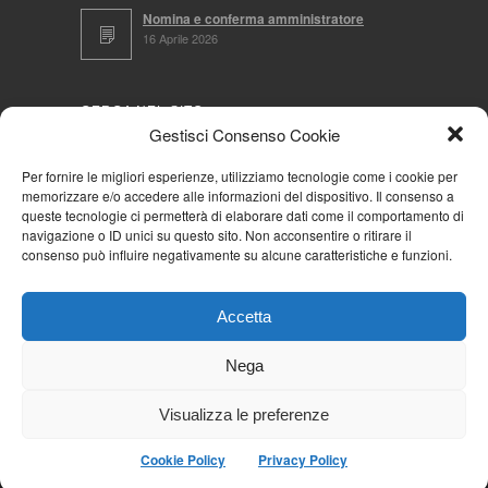
Nomina e conferma amministratore
16 Aprile 2026
CERCA NEL SITO
Gestisci Consenso Cookie
Per fornire le migliori esperienze, utilizziamo tecnologie come i cookie per
memorizzare e/o accedere alle informazioni del dispositivo. Il consenso a
NAVIGA PER
queste tecnologie ci permetterà di elaborare dati come il comportamento di
navigazione o ID unici su questo sito. Non acconsentire o ritirare il
Mappa completa
consenso può influire negativamente su alcune caratteristiche e funzioni.
Mappa categorie
Cookie Policy (UE)
Accetta
Privacy Policy
Forum
Nega
Iscriviti alla Community AziendaCondominio
Visualizza le preferenze
Cookie Policy
Privacy Policy
© 2026
La Community AziendaCondominio