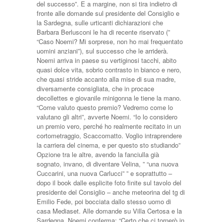
del successo”. E a margine, non si tira indietro di
fronte alle domande sul presidente del Consiglio e
la Sardegna, sulle urticanti dichiarazioni che
Barbara Berlusconi le ha di recente riservato (”
“Caso Noemi? Mi sorprese, non ho mai frequentato
uomini anziani”), sul successo che le arriderà.
Noemi arriva in paese su vertiginosi tacchi, abito
quasi dolce vita, sobrio contrasto in bianco e nero,
che quasi stride accanto alla mise di sua madre,
diversamente consigliata, che in procace
decollettes e giovanile minigonna le tiene la mano.
“Come valuto questo premio? Vedremo come lo
valutano gli altri”, avverte Noemi. “Io lo considero
un premio vero, perché ho realmente recitato in un
cortometraggio, Scaccomatto. Voglio intraprendere
la carriera del cinema, e per questo sto studiando”
Opzione tra le altre, avendo la fanciulla già
sognato, invano, di diventare Velina, ” “una nuova
Cuccarini, una nuova Carlucci” ” e soprattutto –
dopo il book dalle esplicite foto finite sul tavolo del
presidente del Consiglio – anche meteorina del tg di
Emilio Fede, poi bocciata dallo stesso uomo di
casa Mediaset. Alle domande su Villa Certosa e la
Sardegna, Noemi conferma: “Certo che ci tornerò in