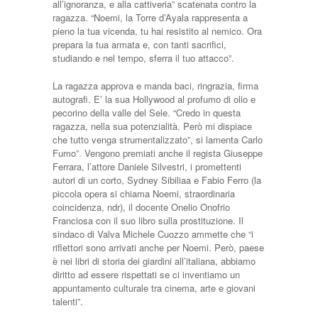
all’ignoranza, e alla cattiveria” scatenata contro la
ragazza. “Noemi, la Torre d’Ayala rappresenta a
pieno la tua vicenda, tu hai resistito al nemico. Ora
prepara la tua armata e, con tanti sacrifici,
studiando e nel tempo, sferra il tuo attacco”.
La ragazza approva e manda baci, ringrazia, firma
autografi. E’ la sua Hollywood al profumo di olio e
pecorino della valle del Sele. “Credo in questa
ragazza, nella sua potenzialità. Però mi dispiace
che tutto venga strumentalizzato”, si lamenta Carlo
Fumo”. Vengono premiati anche il regista Giuseppe
Ferrara, l’attore Daniele Silvestri, i promettenti
autori di un corto, Sydney Sibiliaa e Fabio Ferro (la
piccola opera si chiama Noemi, straordinaria
coincidenza, ndr), il docente Onelio Onofrio
Franciosa con il suo libro sulla prostituzione. Il
sindaco di Valva Michele Cuozzo ammette che “i
riflettori sono arrivati anche per Noemi. Però, paese
è nei libri di storia dei giardini all’italiana, abbiamo
diritto ad essere rispettati se ci inventiamo un
appuntamento culturale tra cinema, arte e giovani
talenti”.