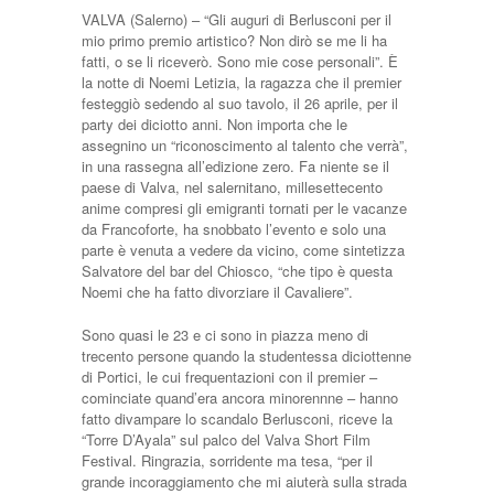
VALVA (Salerno) – “Gli auguri di Berlusconi per il
mio primo premio artistico? Non dirò se me li ha
fatti, o se li riceverò. Sono mie cose personali”. È
la notte di Noemi Letizia, la ragazza che il premier
festeggiò sedendo al suo tavolo, il 26 aprile, per il
party dei diciotto anni. Non importa che le
assegnino un “riconoscimento al talento che verrà”,
in una rassegna all’edizione zero. Fa niente se il
paese di Valva, nel salernitano, millesettecento
anime compresi gli emigranti tornati per le vacanze
da Francoforte, ha snobbato l’evento e solo una
parte è venuta a vedere da vicino, come sintetizza
Salvatore del bar del Chiosco, “che tipo è questa
Noemi che ha fatto divorziare il Cavaliere”.
Sono quasi le 23 e ci sono in piazza meno di
trecento persone quando la studentessa diciottenne
di Portici, le cui frequentazioni con il premier –
cominciate quand’era ancora minorennne – hanno
fatto divampare lo scandalo Berlusconi, riceve la
“Torre D’Ayala” sul palco del Valva Short Film
Festival. Ringrazia, sorridente ma tesa, “per il
grande incoraggiamento che mi aiuterà sulla strada