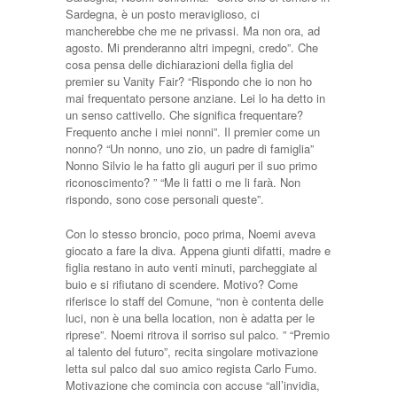
Sardegna, è un posto meraviglioso, ci
mancherebbe che me ne privassi. Ma non ora, ad
agosto. Mi prenderanno altri impegni, credo”. Che
cosa pensa delle dichiarazioni della figlia del
premier su Vanity Fair? “Rispondo che io non ho
mai frequentato persone anziane. Lei lo ha detto in
un senso cattivello. Che significa frequentare?
Frequento anche i miei nonni”. Il premier come un
nonno? “Un nonno, uno zio, un padre di famiglia”
Nonno Silvio le ha fatto gli auguri per il suo primo
riconoscimento? ” “Me li fatti o me li farà. Non
rispondo, sono cose personali queste”.
Con lo stesso broncio, poco prima, Noemi aveva
giocato a fare la diva. Appena giunti difatti, madre e
figlia restano in auto venti minuti, parcheggiate al
buio e si rifiutano di scendere. Motivo? Come
riferisce lo staff del Comune, “non è contenta delle
luci, non è una bella location, non è adatta per le
riprese”. Noemi ritrova il sorriso sul palco. ” “Premio
al talento del futuro”, recita singolare motivazione
letta sul palco dal suo amico regista Carlo Fumo.
Motivazione che comincia con accuse “all’invidia,