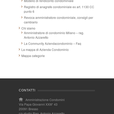
Modello di rendiconto condominiale
Registro di anagrafe condominiale ex art. 1130 CC
punto 6
Revoca amministratore condominiale, consigli per
cambiarlo
Chi siamo
Amministratore di condominio Milano – rag.
Antonio Azzaretto
La Community Aziendacondominio – Faq
La mappa di Azienda Condominio
Mappa categorie
CONTATTI
Amministrazione Condomini
Via Papa Giovanni XXIII° 43
20091 Bresso
c/o studio Rag. Antonio Azzaretto