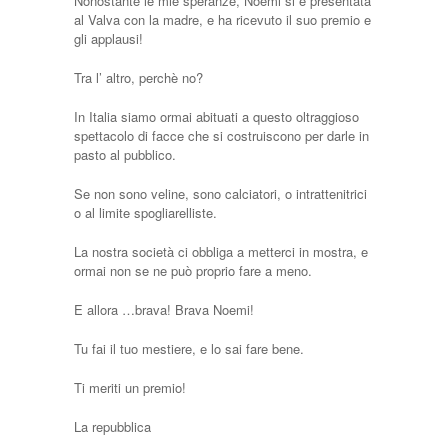
Nonostante le mie speranze, Noemi si è presentata
al Valva con la madre, e ha ricevuto il suo premio e
gli applausi!
Tra l’ altro, perchè no?
In Italia siamo ormai abituati a questo oltraggioso
spettacolo di facce che si costruiscono per darle in
pasto al pubblico.
Se non sono veline, sono calciatori, o intrattenitrici
o al limite spogliarelliste.
La nostra società ci obbliga a metterci in mostra, e
ormai non se ne può proprio fare a meno.
E allora …brava! Brava Noemi!
Tu fai il tuo mestiere, e lo sai fare bene.
Ti meriti un premio!
La repubblica