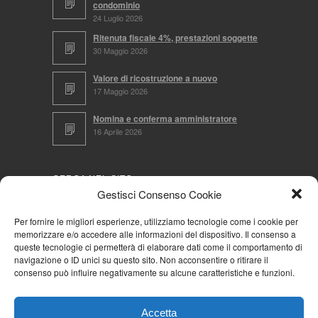
condominio
24 Luglio 2026
Ritenuta fiscale 4%, prestazioni soggette
30 Maggio 2026
Valore di ricostruzione a nuovo
17 Maggio 2026
Nomina e conferma amministratore
16 Aprile 2026
CERCA NEL SITO
Gestisci Consenso Cookie
Per fornire le migliori esperienze, utilizziamo tecnologie come i cookie per
memorizzare e/o accedere alle informazioni del dispositivo. Il consenso a
NAVIGA PER
queste tecnologie ci permetterà di elaborare dati come il comportamento di
navigazione o ID unici su questo sito. Non acconsentire o ritirare il
Mappa completa
consenso può influire negativamente su alcune caratteristiche e funzioni.
Mappa categorie
Cookie Policy (UE)
Accetta
Privacy Policy