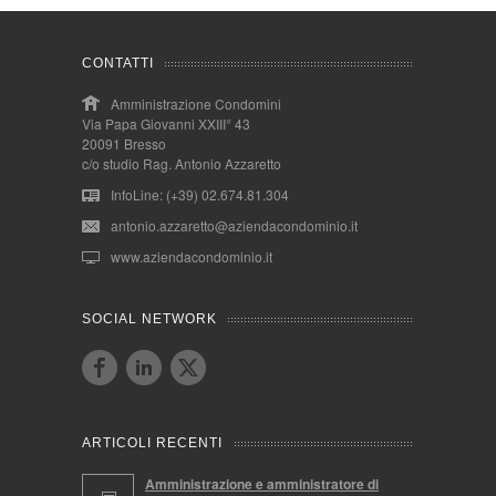
CONTATTI
Amministrazione Condomini
Via Papa Giovanni XXIII° 43
20091 Bresso
c/o studio Rag. Antonio Azzaretto
InfoLine: (+39) 02.674.81.304
antonio.azzaretto@aziendacondominio.it
www.aziendacondominio.it
SOCIAL NETWORK
ARTICOLI RECENTI
Amministrazione e amministratore di