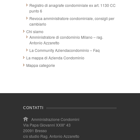
Registro di anagrafe condominiale ex art. 1130 CC
punto 6
Revoca amministratore condominiale, consigli per
cambiarlo
Chi siamo
Amministratore di condominio Milano – rag.
Antonio Azzaretto
La Community Aziendacondominio – Faq
La mappa di Azienda Condominio
Mappa categorie
CONTATTI
Amministrazione Condomini
Via Papa Giovanni XXIII° 43
20091 Bresso
c/o studio Rag. Antonio Azzaretto