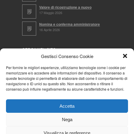
Valore di ricostruzione a nuovo
17 Maggio 2026
Nomina e conferma amministratore
16 Aprile 2026
CERCA NEL SITO
Gestisci Consenso Cookie
Per fornire le migliori esperienze, utilizziamo tecnologie come i cookie per
memorizzare e/o accedere alle informazioni del dispositivo. Il consenso a
NAVIGA PER
queste tecnologie ci permetterà di elaborare dati come il comportamento di
navigazione o ID unici su questo sito. Non acconsentire o ritirare il
Mappa completa
consenso può influire negativamente su alcune caratteristiche e funzioni.
Mappa categorie
Cookie Policy (UE)
Accetta
Privacy Policy
Forum
Nega
Iscriviti alla Community AziendaCondominio
Visualizza le preferenze