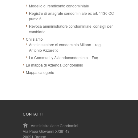
Modello di rendiconto condominiale
Registro di anagrafe condominiale ex art. 1130 CC
punto 6
Revoca amministratore condominiale, consigli per
cambiarlo
Chi siamo
Amministratore di condominio Milano – rag.
Antonio Azzaretto
La Community Aziendacondominio – Faq
La mappa di Azienda Condominio
Mappa categorie
CONTATTI
Amministrazione Condomini
Via Papa Giovanni XXIII° 43
20091 Bresso