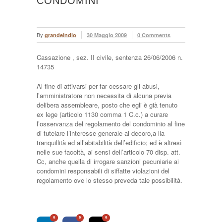
CONDOMINI
By
grandeindio
30 Maggio 2009
0 Comments
Cassazione , sez. II civile, sentenza 26/06/2006 n.
14735
Al fine di attivarsi per far cessare gli abusi,
l’amministratore non necessita di alcuna previa
delibera assembleare, posto che egli è già tenuto
ex lege (articolo 1130 comma 1 C.c.) a curare
l’osservanza del regolamento del condominio al fine
di tutelare l’interesse generale al decoro,a lla
tranquillità ed all’abitabilità dell’edificio; ed è altresì
nelle sue facoltà, ai sensi dell’articolo 70 disp. att.
Cc, anche quella di irrogare sanzioni pecuniarie ai
condomini responsabili di siffatte violazioni del
regolamento ove lo stesso preveda tale possibilità.
0
0
0