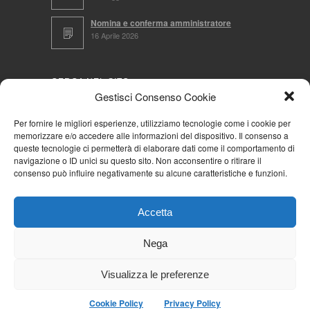
Nomina e conferma amministratore
16 Aprile 2026
CERCA NEL SITO
Gestisci Consenso Cookie
Per fornire le migliori esperienze, utilizziamo tecnologie come i cookie per
memorizzare e/o accedere alle informazioni del dispositivo. Il consenso a
NAVIGA PER
queste tecnologie ci permetterà di elaborare dati come il comportamento di
navigazione o ID unici su questo sito. Non acconsentire o ritirare il
Mappa completa
consenso può influire negativamente su alcune caratteristiche e funzioni.
Mappa categorie
Cookie Policy (UE)
Accetta
Privacy Policy
Forum
Nega
Iscriviti alla Community AziendaCondominio
Visualizza le preferenze
Cookie Policy
Privacy Policy
© 2026
La Community AziendaCondominio