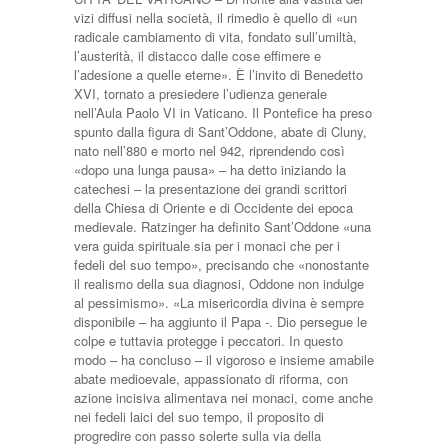
vizi diffusi nella società, il rimedio è quello di «un
radicale cambiamento di vita, fondato sull’umiltà,
l’austerità, il distacco dalle cose effimere e
l’adesione a quelle eterne». È l’invito di Benedetto
XVI, tornato a presiedere l’udienza generale
nell’Aula Paolo VI in Vaticano. Il Pontefice ha preso
spunto dalla figura di Sant’Oddone, abate di Cluny,
nato nell’880 e morto nel 942, riprendendo così
«dopo una lunga pausa» – ha detto iniziando la
catechesi – la presentazione dei grandi scrittori
della Chiesa di Oriente e di Occidente dei epoca
medievale. Ratzinger ha definito Sant’Oddone «una
vera guida spirituale sia per i monaci che per i
fedeli del suo tempo», precisando che «nonostante
il realismo della sua diagnosi, Oddone non indulge
al pessimismo». «La misericordia divina è sempre
disponibile – ha aggiunto il Papa -. Dio persegue le
colpe e tuttavia protegge i peccatori. In questo
modo – ha concluso – il vigoroso e insieme amabile
abate medioevale, appassionato di riforma, con
azione incisiva alimentava nei monaci, come anche
nei fedeli laici del suo tempo, il proposito di
progredire con passo solerte sulla via della