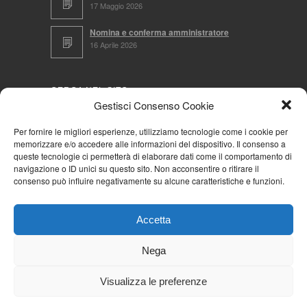
17 Maggio 2026
Nomina e conferma amministratore
16 Aprile 2026
CERCA NEL SITO
Gestisci Consenso Cookie
Per fornire le migliori esperienze, utilizziamo tecnologie come i cookie per
memorizzare e/o accedere alle informazioni del dispositivo. Il consenso a
NAVIGA PER
queste tecnologie ci permetterà di elaborare dati come il comportamento di
navigazione o ID unici su questo sito. Non acconsentire o ritirare il
Mappa completa
consenso può influire negativamente su alcune caratteristiche e funzioni.
Mappa categorie
Cookie Policy (UE)
Accetta
Privacy Policy
Forum
Nega
Iscriviti alla Community AziendaCondominio
Visualizza le preferenze