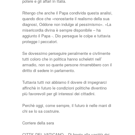
potere e gli affari in Italia.
Ritengo che anche il Papa condivida questa analisi,
quando dice che «nonostante il realismo della sua
diagnosi, Oddone non indulge al pessimismo». «La
misericordia divina è sempre disponibile – ha
aggiunto il Papa -. Dio persegue le colpe e tuttavia
protegge i peccatori.
Se dovessimo perseguire penalmente e civilmente
tutti coloro che in politica hanno scheletri nell’
armadio, non so quante persone rimarrebbero con il
diritto di sedere in parlamento.
Tuttavia tutti noi abbiamo il dovere di impegnarci
affinchè in futuro le condizioni politiche diventino
più favorevoli per gli interessi dei cittadini.
Perchè oggi, come sempre, il futuro è nelle mani di
chi se lo sa costruire.
Corriere della sera
CITTA’ DEL VATICANO – Di fronte alla vastità dei