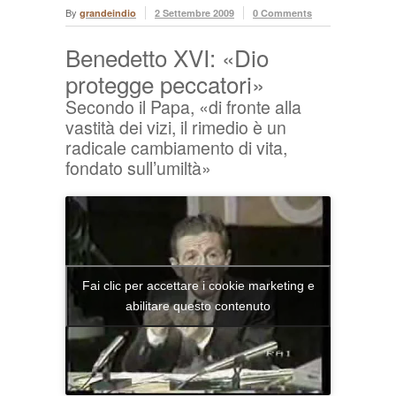
By
grandeindio
2 Settembre 2009
0 Comments
Benedetto XVI: «Dio
protegge peccatori»
Secondo il Papa, «di fronte alla
vastità dei vizi, il rimedio è un
radicale cambiamento di vita,
fondato sull’umiltà»
Fai clic per accettare i cookie marketing e
abilitare questo contenuto