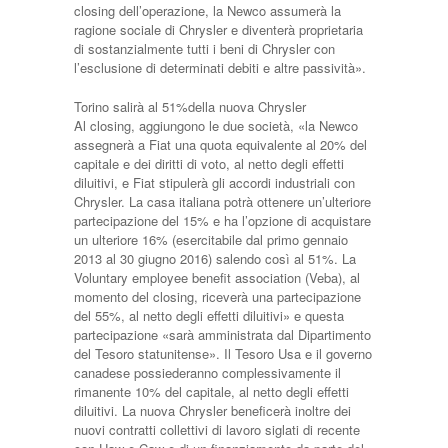
closing dell’operazione, la Newco assumerà la
ragione sociale di Chrysler e diventerà proprietaria
di sostanzialmente tutti i beni di Chrysler con
l’esclusione di determinati debiti e altre passività».
Torino salirà al 51%della nuova Chrysler
Al closing, aggiungono le due società, «la Newco
assegnerà a Fiat una quota equivalente al 20% del
capitale e dei diritti di voto, al netto degli effetti
diluitivi, e Fiat stipulerà gli accordi industriali con
Chrysler. La casa italiana potrà ottenere un’ulteriore
partecipazione del 15% e ha l’opzione di acquistare
un ulteriore 16% (esercitabile dal primo gennaio
2013 al 30 giugno 2016) salendo così al 51%. La
Voluntary employee benefit association (Veba), al
momento del closing, riceverà una partecipazione
del 55%, al netto degli effetti diluitivi» e questa
partecipazione «sarà amministrata dal Dipartimento
del Tesoro statunitense». Il Tesoro Usa e il governo
canadese possiederanno complessivamente il
rimanente 10% del capitale, al netto degli effetti
diluitivi. La nuova Chrysler beneficerà inoltre dei
nuovi contratti collettivi di lavoro siglati di recente