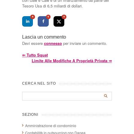
con Uaw e Caw e di un finanziamento da parte del
Tesoro Usa di 6,5 miliardi di dollari.
0
0
0
Lascia un commento
Devi essere
connesso
per inviare un commento.
⇐
Tutto Squat
Limite Alle Modifiche A Proprietà Privata
⇒
CERCA NEL SITO
SEZIONI
Amministrazione di condominio
Contabilità in outsourcing con Danea