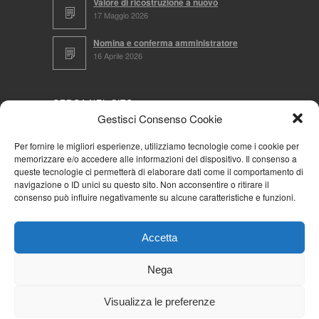
Valore di ricostruzione a nuovo
17 Maggio 2026
Nomina e conferma amministratore
16 Aprile 2026
CERCA NEL SITO
Gestisci Consenso Cookie
Per fornire le migliori esperienze, utilizziamo tecnologie come i cookie per
memorizzare e/o accedere alle informazioni del dispositivo. Il consenso a
NAVIGA PER
queste tecnologie ci permetterà di elaborare dati come il comportamento di
navigazione o ID unici su questo sito. Non acconsentire o ritirare il
Mappa completa
consenso può influire negativamente su alcune caratteristiche e funzioni.
Mappa categorie
Cookie Policy (UE)
Accetta
Privacy Policy
Forum
Nega
Iscriviti alla Community AziendaCondominio
Visualizza le preferenze