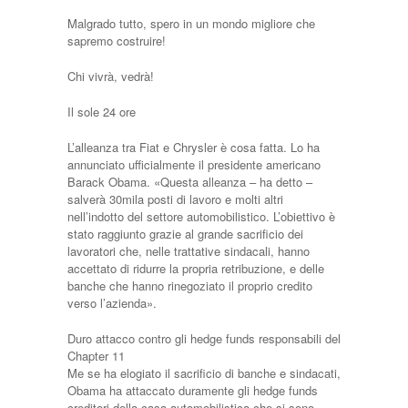
Malgrado tutto, spero in un mondo migliore che
sapremo costruire!
Chi vivrà, vedrà!
Il sole 24 ore
L’alleanza tra Fiat e Chrysler è cosa fatta. Lo ha
annunciato ufficialmente il presidente americano
Barack Obama. «Questa alleanza – ha detto –
salverà 30mila posti di lavoro e molti altri
nell’indotto del settore automobilistico. L’obiettivo è
stato raggiunto grazie al grande sacrificio dei
lavoratori che, nelle trattative sindacali, hanno
accettato di ridurre la propria retribuzione, e delle
banche che hanno rinegoziato il proprio credito
verso l’azienda».
Duro attacco contro gli hedge funds responsabili del
Chapter 11
Me se ha elogiato il sacrificio di banche e sindacati,
Obama ha attaccato duramente gli hedge funds
creditori della casa automobilistica che si sono