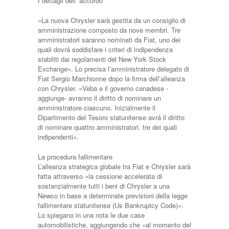
I dettagli dell’ accordo
«La nuova Chrysler sarà gestita da un consiglio di
amministrazione composto da nove membri. Tre
amministratori saranno nominati da Fiat, uno dei
quali dovrá soddisfare i criteri di indipendenza
stabiliti dai regolamenti del New York Stock
Exchange». Lo precisa l’amministratore delegato di
Fiat Sergio Marchionne dopo la firma dell’alleanza
con Chrysler. «Veba e il governo canadese -
aggiunge- avranno il diritto di nominare un
amministratore ciascuno. Inizialmente il
Dipartimento del Tesoro statunitense avrá il diritto
di nominare quattro amministratori, tre dei quali
indipendenti».
La procedura fallimentare
L’alleanza strategica globale tra Fiat e Chrysler sarà
fatta attraverso «la cessione accelerata di
sostanzialmente tutti i beni di Chrysler a una
Newco in base a determinate previsioni della legge
fallimentare statunitense (Us Bankruptcy Code)».
Lo spiegano in una nota le due case
automobilistiche, aggiungendo che «al momento del