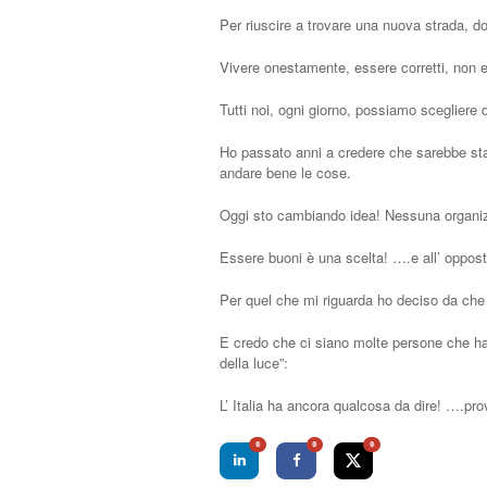
Per riuscire a trovare una nuova strada, d
Vivere onestamente, essere corretti, non 
Tutti noi, ogni giorno, possiamo scegliere d
Ho passato anni a credere che sarebbe stat
andare bene le cose.
Oggi sto cambiando idea! Nessuna organizz
Essere buoni è una scelta! ….e all’ oppost
Per quel che mi riguarda ho deciso da che 
E credo che ci siano molte persone che han
della luce”:
L’ Italia ha ancora qualcosa da dire! ….pr
0
0
0