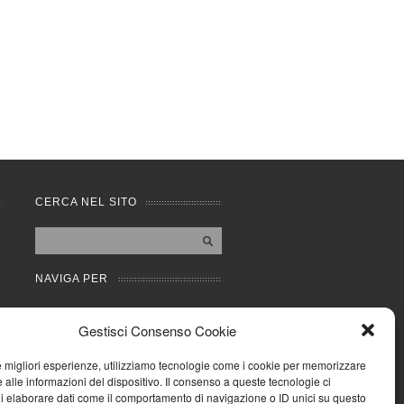
CERCA NEL SITO
NAVIGA PER
Mappa completa
Gestisci Consenso Cookie
Mappa categorie
Cookie Policy (UE)
le migliori esperienze, utilizziamo tecnologie come i cookie per memorizzare
Privacy Policy
 alle informazioni del dispositivo. Il consenso a queste tecnologie ci
i elaborare dati come il comportamento di navigazione o ID unici su questo
Forum