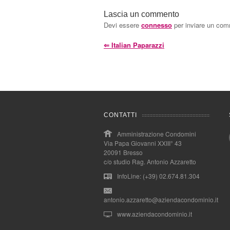
Lascia un commento
Devi essere
connesso
per inviare un co
⇐
Italian Paparazzi
CONTATTI
Amministrazione Condomini
Via Papa Giovanni XXIII° 43
20091 Bresso
c/o studio Rag. Antonio Azzaretto
InfoLine: (+39) 02.674.81.304
antonio.azzaretto@aziendacondominio.it
www.aziendacondominio.it