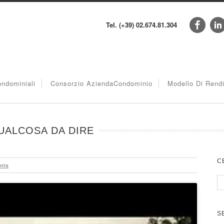
Tel. (+39) 02.674.81.304
ndominiali
Consorzio AziendaCondominio
Modello Di Rend
QUALCOSA DA DIRE
C
nts
S