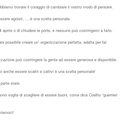
obbiamo trovare il coraggio di cambiare il nostro modo di pensare.
essere egoisti, ….è una scelta personale.
i aprire o di chiudere le porte, e nessuno può costringerci a farlo.
o possibile creare un’ organizzazione perfetta, adatta per far
azione può costringere la gente ad essere generosa e disponibile.
o anche essere scaltri e cattivi è una scelta personale!
parte stare.
no voglia di scegliere di essere buoni, come dice Coelho “guerrieri
oviamoci!