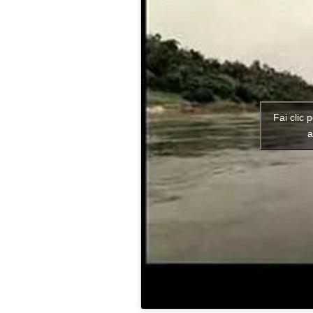
Fai clic 
a