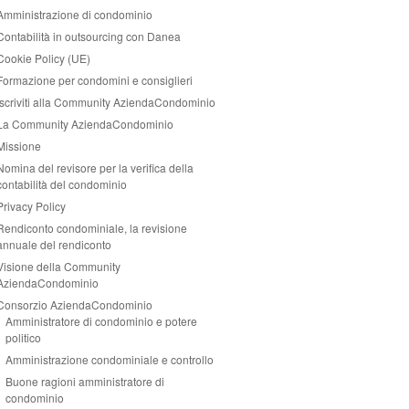
Amministrazione di condominio
Contabilità in outsourcing con Danea
Cookie Policy (UE)
Formazione per condomini e consiglieri
Iscriviti alla Community AziendaCondominio
La Community AziendaCondominio
Missione
Nomina del revisore per la verifica della
contabilità del condominio
Privacy Policy
Rendiconto condominiale, la revisione
annuale del rendiconto
Visione della Community
AziendaCondominio
Consorzio AziendaCondominio
Amministratore di condominio e potere
politico
Amministrazione condominiale e controllo
Buone ragioni amministratore di
condominio