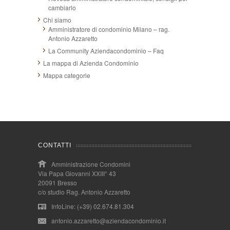
cambiarlo
Chi siamo
Amministratore di condominio Milano – rag.
Antonio Azzaretto
La Community Aziendacondominio – Faq
La mappa di Azienda Condominio
Mappa categorie
CONTATTI
Amministrazione Condomini
Via Papa Giovanni XXIII° 43
20091 Bresso
c/o studio Rag. Antonio Azzaretto
InfoLine: (+39) 02.674.81.304
antonio.azzaretto@aziendacondominio.it