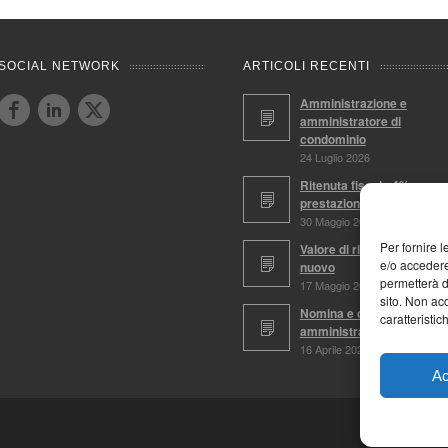
SOCIAL NETWORK
ARTICOLI RECENTI
Amministrazione e
amministratore di
condominio
24 Luglio 2026
Ritenuta fiscale 4%,
prestazioni soggette
30 Maggio 2026
Per fornire 
Valore di ricostruzione a
e/o accedere
nuovo
permetterà d
17 Maggio 2026
sito. Non ac
Nomina e conferma
caratteristic
amministratore
16 Aprile 2026
Ac