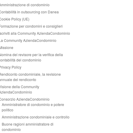
Amministrazione di condominio
Contabilità in outsourcing con Danea
Cookie Policy (UE)
Formazione per condomini e consiglieri
Iscriviti alla Community AziendaCondominio
La Community AziendaCondominio
Missione
Nomina del revisore per la verifica della
contabilità del condominio
Privacy Policy
Rendiconto condominiale, la revisione
annuale del rendiconto
Visione della Community
AziendaCondominio
Consorzio AziendaCondominio
Amministratore di condominio e potere
politico
Amministrazione condominiale e controllo
Buone ragioni amministratore di
condominio