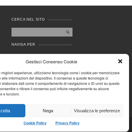
CERCA NEL SITO
NAVIGA PER
Mappa completa
Gestisci Consenso Cookie
Mappa categorie
Cookie Policy (UE)
le migliori esperienze, utilizziamo tecnologie come i cookie per memorizzare
Privacy Policy
 alle informazioni del dispositivo. Il consenso a queste tecnologie ci
i elaborare dati come il comportamento di navigazione o ID unici su questo
Forum
consentire o ritirare il consenso può influire negativamente su alcune
Iscriviti alla Community
he e funzioni.
AziendaCondominio
cetta
Nega
Visualizza le preferenze
Cookie Policy
Privacy Policy