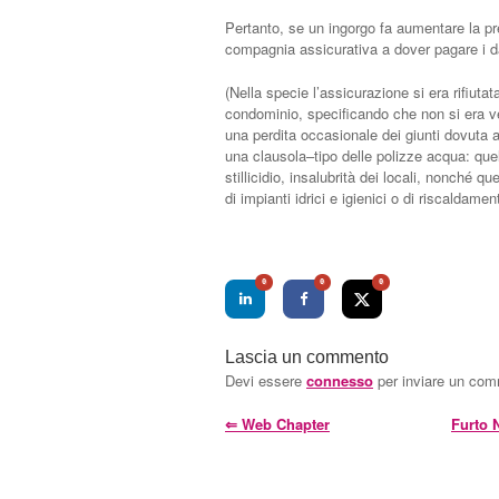
Pertanto, se un ingorgo fa aumentare la pre
compagnia assicurativa a dover pagare i d
(Nella specie l’assicurazione si era rifiuta
condominio, specificando che non si era ver
una perdita occasionale dei giunti dovuta a
una clausola–tipo delle polizze acqua: que
stillicidio, insalubrità dei locali, nonché q
di impianti idrici e igienici o di riscaldamen
0
0
0
Lascia un commento
Devi essere
connesso
per inviare un co
⇐
Web Chapter
Furto 