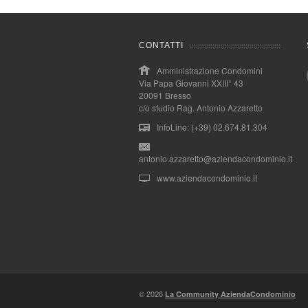
CONTATTI
Amministrazione Condomini
Via Papa Giovanni XXIII° 43
20091 Bresso
c/o studio Rag. Antonio Azzaretto
InfoLine: (+39) 02.674.81.304
antonio.azzaretto@aziendacondominio.it
www.aziendacondominio.it
© 2026
La Community AziendaCondominio