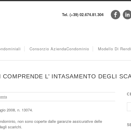
Tel. (+39) 02.674.81.304
ndominiali
Consorzio AziendaCondominio
Modello Di Rend
N COMPRENDE L’ INTASAMENTO DEGLI SCA
C
ents
gio 2008, n. 13074.
condominio, non sono coperte dalle garanzie assicurative delle
S
egli scarichi.