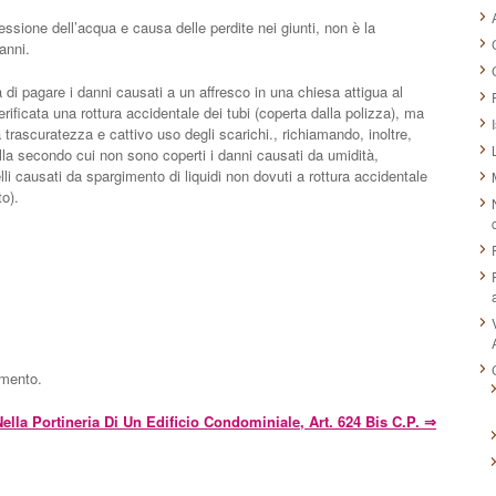
ssione dell’acqua e causa delle perdite nei giunti, non è la
anni.
ta di pagare i danni causati a un affresco in una chiesa attigua al
ificata una rottura accidentale dei tubi (coperta dalla polizza), ma
 trascuratezza e cattivo uso degli scarichi., richiamando, inoltre,
lla secondo cui non sono coperti i danni causati da umidità,
uelli causati da spargimento di liquidi non dovuti a rottura accidentale
to).
mmento.
Nella Portineria Di Un Edificio Condominiale, Art. 624 Bis C.p.
⇒