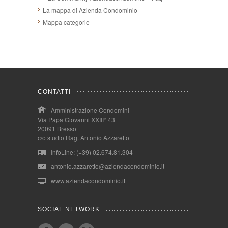
La mappa di Azienda Condominio
Mappa categorie
CONTATTI
Amministrazione Condomini
Via Papa Giovanni XXIII° 43
20091 Bresso
c/o studio Rag. Antonio Azzaretto
InfoLine: (+39) 02.674.81.304
antonio.azzaretto@aziendacondominio.it
www.aziendacondominio.it
SOCIAL NETWORK