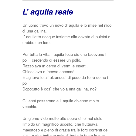
L’ aquila reale
Un uomo trovò un uovo d’ aquila e lo mise nel nido
di una gallina.
L’ aquilotto nacque insieme alla covata di pulcini e
crebbe con loro.
Per tutta la vita l’ aquila fece ciò che facevano i
polli, credendo di essere un pollo.
Razzolava in cerca di vermi e insetti.
Chiocciava e faceva coccodè.
E agitava le ali alzandosi di poco da terra come i
polli.
Dopotutto è così che vola una gallina, no?
Gli anni passarono e l’ aquila divenne molto
vecchia.
Un giorno vide molto alto sopra di lei nel cielo
limpido un magnifico uccello, che fluttuava
maestoso e pieno di grazia tra le forti correnti dei
cieli, e che batteva solo di tanto in tanto le sue