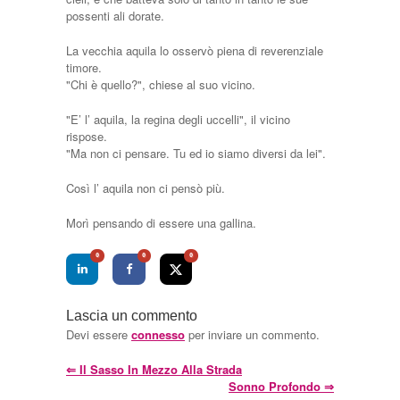
possenti ali dorate.
La vecchia aquila lo osservò piena di reverenziale
timore.
"Chi è quello?", chiese al suo vicino.
"E’ l’ aquila, la regina degli uccelli", il vicino
rispose.
"Ma non ci pensare. Tu ed io siamo diversi da lei".
Così l’ aquila non ci pensò più.
Morì pensando di essere una gallina.
0
0
0
Lascia un commento
Devi essere
connesso
per inviare un commento.
⇐
Il Sasso In Mezzo Alla Strada
Sonno Profondo
⇒