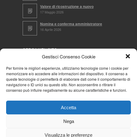
Valore di ricostruzione a nuovo
17 Maggio 2026
Nomina e conferma amministratore
16 Aprile 2026
CERCA NEL SITO
Gestisci Consenso Cookie
Per fornire le migliori esperienze, utilizziamo tecnologie come i cookie per
memorizzare e/o accedere alle informazioni del dispositivo. Il consenso a
NAVIGA PER
queste tecnologie ci permetterà di elaborare dati come il comportamento di
navigazione o ID unici su questo sito. Non acconsentire o ritirare il
Mappa completa
consenso può influire negativamente su alcune caratteristiche e funzioni.
Mappa categorie
Cookie Policy (UE)
Accetta
Privacy Policy
Forum
Nega
Iscriviti alla Community AziendaCondominio
Visualizza le preferenze