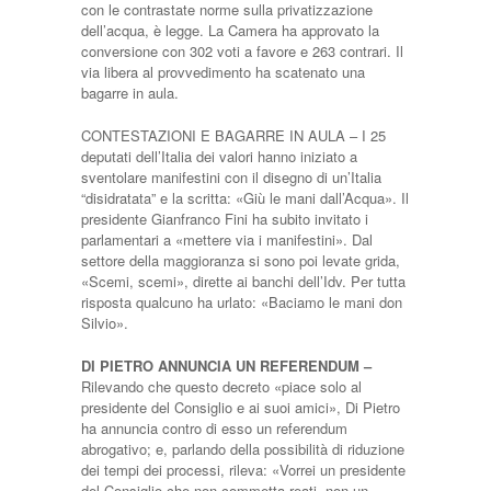
con le contrastate norme sulla privatizzazione
dell’acqua, è legge. La Camera ha approvato la
conversione con 302 voti a favore e 263 contrari. Il
via libera al provvedimento ha scatenato una
bagarre in aula.
CONTESTAZIONI E BAGARRE IN AULA – I 25
deputati dell’Italia dei valori hanno iniziato a
sventolare manifestini con il disegno di un’Italia
“disidratata” e la scritta: «Giù le mani dall’Acqua». Il
presidente Gianfranco Fini ha subito invitato i
parlamentari a «mettere via i manifestini». Dal
settore della maggioranza si sono poi levate grida,
«Scemi, scemi», dirette ai banchi dell’Idv. Per tutta
risposta qualcuno ha urlato: «Baciamo le mani don
Silvio».
DI PIETRO ANNUNCIA UN REFERENDUM –
Rilevando che questo decreto «piace solo al
presidente del Consiglio e ai suoi amici», Di Pietro
ha annuncia contro di esso un referendum
abrogativo; e, parlando della possibilità di riduzione
dei tempi dei processi, rileva: «Vorrei un presidente
del Consiglio che non commetta reati, non un