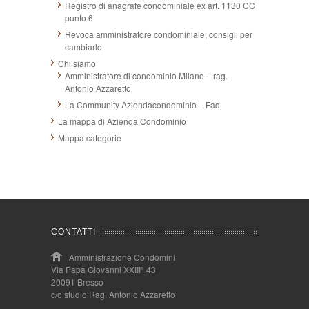
Registro di anagrafe condominiale ex art. 1130 CC
punto 6
Revoca amministratore condominiale, consigli per
cambiarlo
Chi siamo
Amministratore di condominio Milano – rag.
Antonio Azzaretto
La Community Aziendacondominio – Faq
La mappa di Azienda Condominio
Mappa categorie
CONTATTI
Amministrazione Condomini
Via Papa Giovanni XXIII° 43
20091 Bresso
c/o studio Rag. Antonio Azzaretto