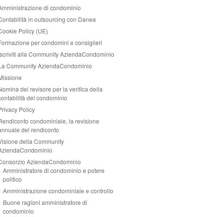
Amministrazione di condominio
Contabilità in outsourcing con Danea
Cookie Policy (UE)
Formazione per condomini e consiglieri
Iscriviti alla Community AziendaCondominio
La Community AziendaCondominio
Missione
Nomina del revisore per la verifica della
contabilità del condominio
Privacy Policy
Rendiconto condominiale, la revisione
annuale del rendiconto
Visione della Community
AziendaCondominio
Consorzio AziendaCondominio
Amministratore di condominio e potere
politico
Amministrazione condominiale e controllo
Buone ragioni amministratore di
condominio