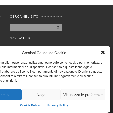
CERCA NEL SITO
NAVIGA PER
Mappa completa
Gestisci Consenso Cookie
Mappa categorie
Cookie Policy (UE)
le migliori esperienze, utilizziamo tecnologie come i cookie per memorizzare
Privacy Policy
 alle informazioni del dispositivo. Il consenso a queste tecnologie ci
i elaborare dati come il comportamento di navigazione o ID unici su questo
Forum
consentire o ritirare il consenso può influire negativamente su alcune
Iscriviti alla Community
he e funzioni.
AziendaCondominio
cetta
Nega
Visualizza le preferenze
Cookie Policy
Privacy Policy