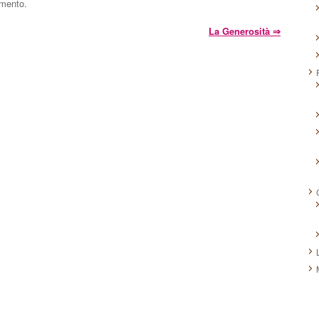
mmento.
La Generosità
⇒