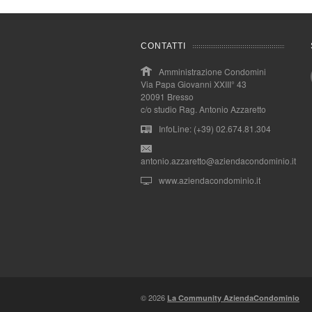
CONTATTI
Amministrazione Condomini
Via Papa Giovanni XXIII° 43
20091 Bresso
c/o studio Rag. Antonio Azzaretto
InfoLine: (+39) 02.674.81.304
antonio.azzaretto@aziendacondominio.it
www.aziendacondominio.it
© 2026
La Community AziendaCondominio