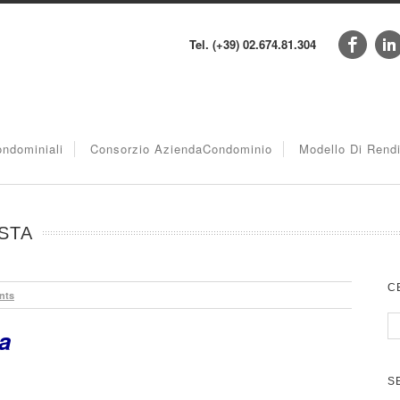
Tel. (+39) 02.674.81.304
ndominiali
Consorzio AziendaCondominio
Modello Di Rend
ISTA
C
nts
ta
S