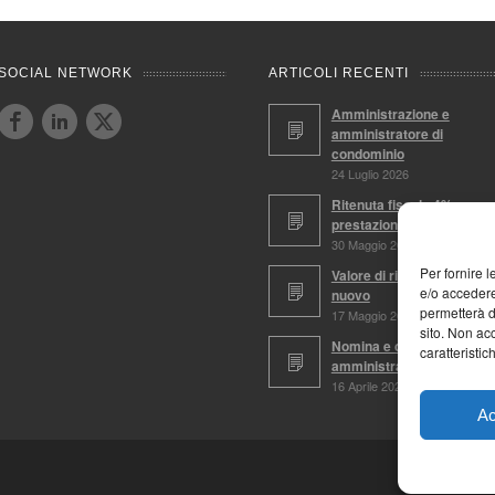
SOCIAL NETWORK
ARTICOLI RECENTI
Amministrazione e
amministratore di
condominio
24 Luglio 2026
Ritenuta fiscale 4%,
prestazioni soggette
30 Maggio 2026
Per fornire 
Valore di ricostruzione a
e/o accedere
nuovo
permetterà d
17 Maggio 2026
sito. Non ac
Nomina e conferma
caratteristic
amministratore
16 Aprile 2026
Ac