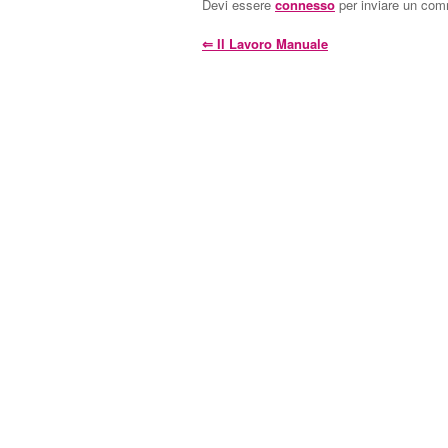
Devi essere
connesso
per inviare un co
⇐
Il Lavoro Manuale