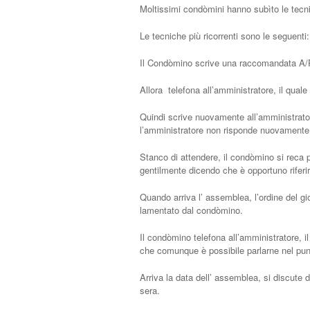
Moltissimi condòmini hanno subìto le tecn
Le tecniche più ricorrenti sono le seguenti:
Il Condòmino scrive una raccomandata A/R 
Allora telefona all’amministratore, il qual
Quindi scrive nuovamente all’amministrato
l’amministratore non risponde nuovamente
Stanco di attendere, il condòmino si reca pr
gentilmente dicendo che è opportuno riferir
Quando arriva l’ assemblea, l’ordine del g
lamentato dal condòmino.
Il condòmino telefona all’amministratore, i
che comunque è possibile parlarne nel punt
Arriva la data dell’ assemblea, si discute di 
sera.