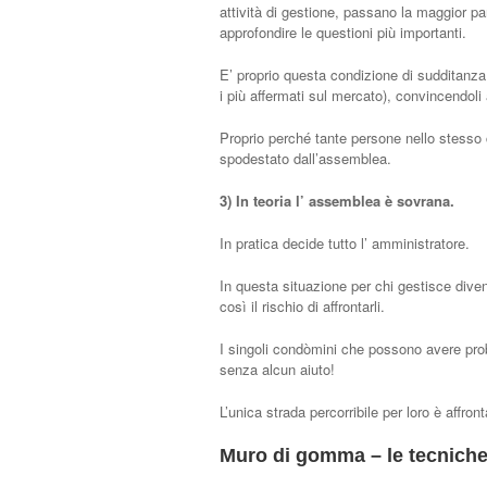
attività di gestione, passano la maggior par
approfondire le questioni più importanti.
E’ proprio questa condizione di sudditanza 
i più affermati sul mercato), convincendoli
Proprio perché tante persone nello stesso 
spodestato dall’assemblea.
3) In teoria l’ assemblea è sovrana.
In pratica decide tutto l’ amministratore.
In questa situazione per chi gestisce diven
così il rischio di affrontarli.
I singoli condòmini che possono avere prob
senza alcun aiuto!
L’unica strada percorribile per loro è affro
Muro di gomma – le tecnich