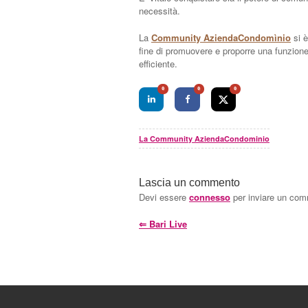
necessità.
La
Community AziendaCondomìnio
si è
fine di promuovere e proporre una funzione 
efficiente.
0
0
0
La Community AziendaCondominio
Lascia un commento
Devi essere
connesso
per inviare un co
⇐
Bari Live