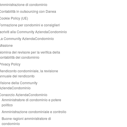
Amministrazione di condominio
Contabilità in outsourcing con Danea
Cookie Policy (UE)
Formazione per condomini e consiglieri
Iscriviti alla Community AziendaCondominio
La Community AziendaCondominio
Missione
Nomina del revisore per la verifica della
contabilità del condominio
Privacy Policy
Rendiconto condominiale, la revisione
annuale del rendiconto
Visione della Community
AziendaCondominio
Consorzio AziendaCondominio
Amministratore di condominio e potere
politico
Amministrazione condominiale e controllo
Buone ragioni amministratore di
condominio