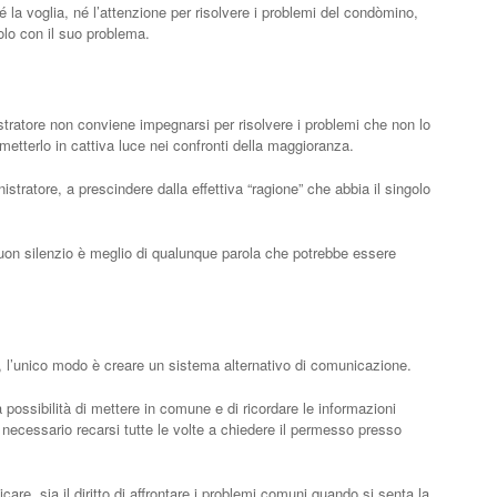
la voglia, né l’attenzione per risolvere i problemi del condòmino,
olo con il suo problema.
tratore non conviene impegnarsi per risolvere i problemi che non lo
etterlo in cattiva luce nei confronti della maggioranza.
stratore, a prescindere dalla effettiva “ragione” che abbia il singolo
buon silenzio è meglio di qualunque parola che potrebbe essere
, l’unico modo è creare un sistema alternativo di comunicazione.
possibilità di mettere in comune e di ricordare le informazioni
 necessario recarsi tutte le volte a chiedere il permesso presso
care, sia il diritto di affrontare i problemi comuni quando si senta la