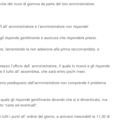
iche del muro di gomma da parte del loro amministratore.
all’ amministratore e l’amministratore non risponde!
e gli risponde gentilmente e assicura che risponderà presto.
re, lamentando la non adesione alla prima raccomandata. e
.
esso l’ufficio dell’ amministratore, il quale lo riceve e gli risponde
e il tutto all’ assemblea, che sarà entro pochi mesi.
iorno predisposto dall’amministratore non comprende il problema
l quale gli risponde gentilmente dicendo che si è dimenticato, ma
o “varie ed eventuali”.
tutti i punti all’ ordine del giorno, e arrivano inesorabili le 11,30 di