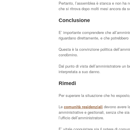
Pertanto, l’assemblea è stanca e non ha né 
che si ritrova dopo molti mesi ancora da s
Conclusione
E’ importante comprendere che all’amminis
riguardano direttamente, e che potrebbero m
Questa è la convinzione politica dell’ammini
condòmino.
Dal punto di vista dell’amministratore un 
interpretata a suo danno.
Rimedi
Per superare la situazione che ho esposto
Le
comunità residenziali
devono avere la 
amministrative e gestionali, senza che sia
l’ufficio dell’amministratore.
E’ vitale conquistare sia il potere di comuni