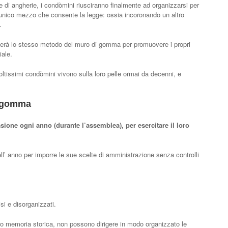
e di angherie, i condòmini riusciranno finalmente ad organizzarsi per
l’ unico mezzo che consente la legge: ossia incoronando un altro
.
otterà lo stesso metodo del muro di gomma per promuovere i propri
iale.
tissimi condòmini vivono sulla loro pelle ormai da decenni, e
i gomma
ione ogni anno (durante l’assemblea), per esercitare il loro
ell’ anno per imporre le sue scelte di amministrazione senza controlli
si e disorganizzati.
no memoria storica, non possono dirigere in modo organizzato le