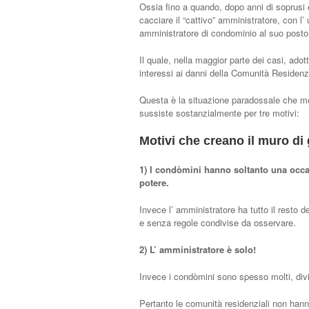
Ossia fino a quando, dopo anni di soprusi 
cacciare il “cattivo” amministratore, con 
amministratore di condominio al suo posto
Il quale, nella maggior parte dei casi, ad
interessi ai danni della Comunità Residenz
Questa è la situazione paradossale che mol
sussiste sostanzialmente per tre motivi:
Motivi che creano il muro d
1) I condòmini hanno soltanto una occas
potere.
Invece l’ amministratore ha tutto il resto d
e senza regole condivise da osservare.
2) L’ amministratore è solo!
Invece i condòmini sono spesso molti, divi
Pertanto le comunità residenziali non han