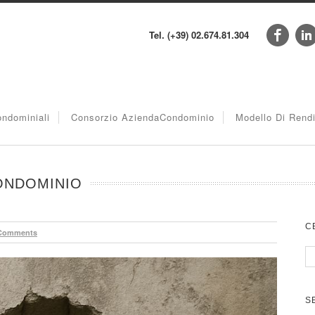
Tel. (+39) 02.674.81.304
ndominiali
Consorzio AziendaCondominio
Modello Di Rend
ONDOMINIO
C
Comments
S