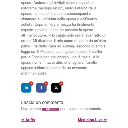
sposo. Andrea e gli invitati si sono avviati al
ristorante ma dopo un po’, visto il ritardo della
sposa, hanno cominciato a preoccuparsi e
chiamare sui cellulari della sposa e dell’amico
autista. Dopo un’ ora e mezza ha finalmente
risposto proprio lui che ha passato la sposa
all’interlocutore. «Ho capito solo ora di aver fatto un
errore. Mi dispiace, il mio cuore mi porta da un’altra
parte», ha detto Sara ad Andrea, secondo quanto si
legge su ‘Il Piccolo’. La singolare coppia è partita
per la Grecia per una viaggio-luna di miele. Allo
sposo non è rimasto altro che togliersi l’anello
appena infilato e andare da un avvocato
matrimonialista.
0
0
0
Lascia un commento
Devi essere
connesso
per inviare un commento.
⇐
Arifis
Medicina Live
⇒