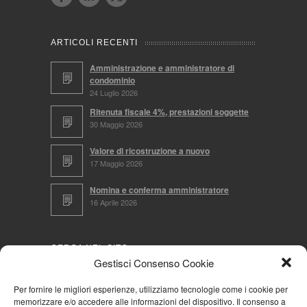
ARTICOLI RECENTI
Amministrazione e amministratore di
condominio
24 Luglio 2026
Ritenuta fiscale 4%, prestazioni soggette
30 Maggio 2026
Valore di ricostruzione a nuovo
17 Maggio 2026
Nomina e conferma amministratore
16 Aprile 2026
CERCA NEL SITO
Gestisci Consenso Cookie
Per fornire le migliori esperienze, utilizziamo tecnologie come i cookie per
memorizzare e/o accedere alle informazioni del dispositivo. Il consenso a
NAVIGA PER