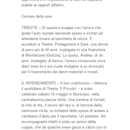
stabile ai rapporti affettivi.
Corriere della sera
TRIESTE – Si sposa e scappa con l’amico che
guida l’auto nuziale lasciando sposo e invitati ad
attenderla invano al banchetto di nozze. È
accaduto a Trieste. Protagonista è Sara, una donna
di poco più di 30 anni, impiegata in una finanziaria
di Monfalcone (Gorizia). Lo sposo, Andrea, di 34
anni, impiegato di banca, l’aveva conosciuta circa
dieci mesi fa e ora vuole rivolgersi a un avvocato
per il risarcimento dei danni materiali e morali.
IL RIPENSAMENTO – Il loro matrimonio – riferisce
il quotidiano di Trieste ‘Il Piccolo’ – è stato
celebrato sabato 16 maggio in Municipio, nella
centralissima piazza Unità. Una trentina di invitati,
le foto di rito, il lancio del riso e, al termine della
cerimonia civile, la richiesta della sposa di andare a
cambiarsi d’abito per il banchetto. Un pretesto. Ad
accompagnarla infatti è stato un amico della
coppia, che da qualche mese gioca a calcio con lo