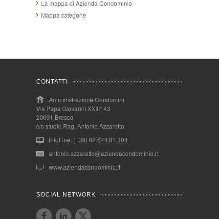
La mappa di Azienda Condominio
Mappa categorie
CONTATTI
Amministrazione Condomini
Via Papa Giovanni XXIII° 43
20091 Bresso
c/o studio Rag. Antonio Azzaretto
InfoLine: (+39) 02.674.81.304
antonio.azzaretto@aziendacondominio.it
www.aziendacondominio.it
SOCIAL NETWORK