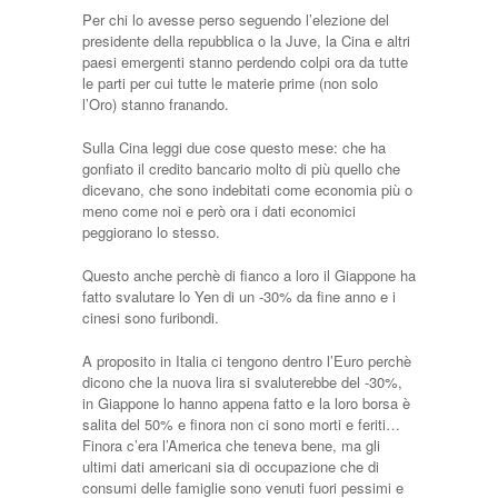
Per chi lo avesse perso seguendo l’elezione del
presidente della repubblica o la Juve, la Cina e altri
paesi emergenti stanno perdendo colpi ora da tutte
le parti per cui tutte le materie prime (non solo
l’Oro) stanno franando.
Sulla Cina leggi due cose questo mese: che ha
gonfiato il credito bancario molto di più quello che
dicevano, che sono indebitati come economia più o
meno come noi e però ora i dati economici
peggiorano lo stesso.
Questo anche perchè di fianco a loro il Giappone ha
fatto svalutare lo Yen di un -30% da fine anno e i
cinesi sono furibondi.
A proposito in Italia ci tengono dentro l’Euro perchè
dicono che la nuova lira si svaluterebbe del -30%,
in Giappone lo hanno appena fatto e la loro borsa è
salita del 50% e finora non ci sono morti e feriti…
Finora c’era l’America che teneva bene, ma gli
ultimi dati americani sia di occupazione che di
consumi delle famiglie sono venuti fuori pessimi e