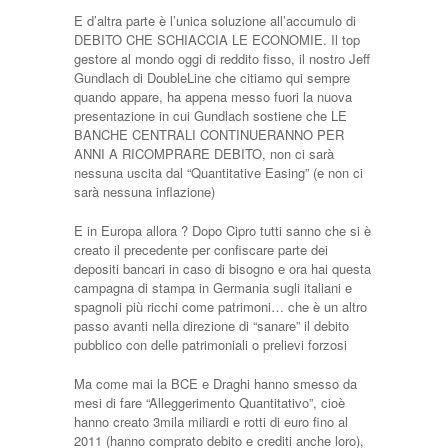
E d’altra parte è l’unica soluzione all’accumulo di
DEBITO CHE SCHIACCIA LE ECONOMIE. Il top
gestore al mondo oggi di reddito fisso, il nostro Jeff
Gundlach di DoubleLine che citiamo qui sempre
quando appare, ha appena messo fuori la nuova
presentazione in cui Gundlach sostiene che LE
BANCHE CENTRALI CONTINUERANNO PER
ANNI A RICOMPRARE DEBITO, non ci sarà
nessuna uscita dal “Quantitative Easing” (e non ci
sarà nessuna inflazione)
E in Europa allora ? Dopo Cipro tutti sanno che si è
creato il precedente per confiscare parte dei
depositi bancari in caso di bisogno e ora hai questa
campagna di stampa in Germania sugli italiani e
spagnoli più ricchi come patrimoni… che è un altro
passo avanti nella direzione di “sanare” il debito
pubblico con delle patrimoniali o prelievi forzosi
Ma come mai la BCE e Draghi hanno smesso da
mesi di fare “Alleggerimento Quantitativo”, cioè
hanno creato 3mila miliardi e rotti di euro fino al
2011 (hanno comprato debito e crediti anche loro),