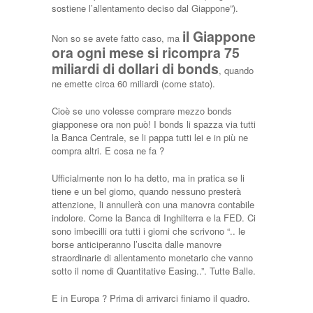
sostiene l’allentamento deciso dal Giappone”).
il Giappone
Non so se avete fatto caso, ma
ora ogni mese si ricompra 75
miliardi di dollari di bonds
, quando
ne emette circa 60 miliardi (come stato).
Cioè se uno volesse comprare mezzo bonds
giapponese ora non può! I bonds li spazza via tutti
la Banca Centrale, se li pappa tutti lei e in più ne
compra altri. E cosa ne fa ?
Ufficialmente non lo ha detto, ma in pratica se li
tiene e un bel giorno, quando nessuno presterà
attenzione, li annullerà con una manovra contabile
indolore. Come la Banca di Inghilterra e la FED. Ci
sono imbecilli ora tutti i giorni che scrivono “.. le
borse anticiperanno l’uscita dalle manovre
straordinarie di allentamento monetario che vanno
sotto il nome di Quantitative Easing..”. Tutte Balle.
E in Europa ? Prima di arrivarci finiamo il quadro.