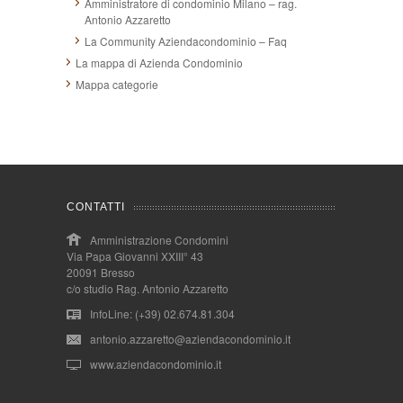
Amministratore di condominio Milano – rag.
Antonio Azzaretto
La Community Aziendacondominio – Faq
La mappa di Azienda Condominio
Mappa categorie
CONTATTI
Amministrazione Condomini
Via Papa Giovanni XXIII° 43
20091 Bresso
c/o studio Rag. Antonio Azzaretto
InfoLine: (+39) 02.674.81.304
antonio.azzaretto@aziendacondominio.it
www.aziendacondominio.it