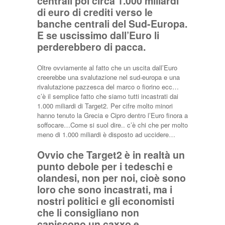
centrali poi circa 1.000 miliardi
di euro di crediti verso le
banche centrali del Sud-Europa.
E se uscissimo dall’Euro li
perderebbero di pacca.
Oltre ovviamente al fatto che un uscita dall’Euro
creerebbe una svalutazione nel sud-europa e una
rivalutazione pazzesca del marco o fiorino ecc…
c’è il semplice fatto che siamo tutti incastrati dai
1.000 miliardi di Target2. Per cifre molto minori
hanno tenuto la Grecia e Cipro dentro l’Euro finora a
soffocare…Come si suol dire.. c’è chi che per molto
meno di 1.000 miliardi è disposto ad uccidere…
Ovvio che Target2 è in realtà un
punto debole per i tedeschi e
olandesi, non per noi, cioè sono
loro che sono incastrati, ma i
nostri politici e gli economisti
che li consigliano non
capiscono un caxxo e