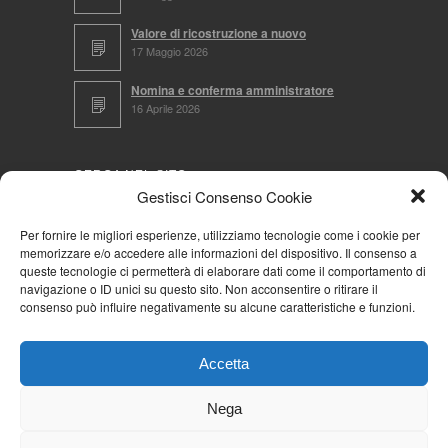
Valore di ricostruzione a nuovo
17 Maggio 2026
Nomina e conferma amministratore
16 Aprile 2026
CERCA NEL SITO
Gestisci Consenso Cookie
Per fornire le migliori esperienze, utilizziamo tecnologie come i cookie per
memorizzare e/o accedere alle informazioni del dispositivo. Il consenso a
NAVIGA PER
queste tecnologie ci permetterà di elaborare dati come il comportamento di
navigazione o ID unici su questo sito. Non acconsentire o ritirare il
Mappa completa
consenso può influire negativamente su alcune caratteristiche e funzioni.
Mappa categorie
Cookie Policy (UE)
Accetta
Privacy Policy
Forum
Nega
Iscriviti alla Community AziendaCondominio