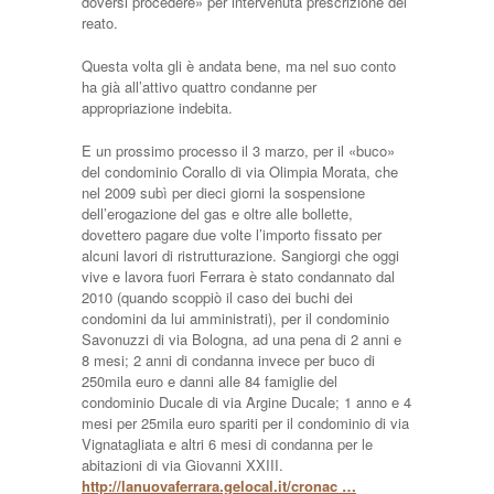
doversi procedere» per intervenuta prescrizione del
reato.
Questa volta gli è andata bene, ma nel suo conto
ha già all’attivo quattro condanne per
appropriazione indebita.
E un prossimo processo il 3 marzo, per il «buco»
del condominio Corallo di via Olimpia Morata, che
nel 2009 subì per dieci giorni la sospensione
dell’erogazione del gas e oltre alle bollette,
dovettero pagare due volte l’importo fissato per
alcuni lavori di ristrutturazione. Sangiorgi che oggi
vive e lavora fuori Ferrara è stato condannato dal
2010 (quando scoppiò il caso dei buchi dei
condomini da lui amministrati), per il condominio
Savonuzzi di via Bologna, ad una pena di 2 anni e
8 mesi; 2 anni di condanna invece per buco di
250mila euro e danni alle 84 famiglie del
condominio Ducale di via Argine Ducale; 1 anno e 4
mesi per 25mila euro spariti per il condominio di via
Vignatagliata e altri 6 mesi di condanna per le
abitazioni di via Giovanni XXIII.
http://lanuovaferrara.gelocal.it/cronac …