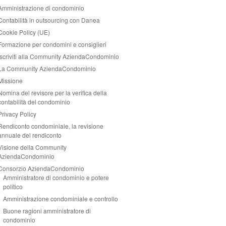
Amministrazione di condominio
Contabilità in outsourcing con Danea
Cookie Policy (UE)
Formazione per condomini e consiglieri
Iscriviti alla Community AziendaCondominio
La Community AziendaCondominio
Missione
Nomina del revisore per la verifica della
contabilità del condominio
Privacy Policy
Rendiconto condominiale, la revisione
annuale del rendiconto
Visione della Community
AziendaCondominio
Consorzio AziendaCondominio
Amministratore di condominio e potere
politico
Amministrazione condominiale e controllo
Buone ragioni amministratore di
condominio