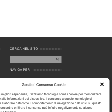
CERCA NEL SITO
NAVIGA PER
Mappa completa
Gestisci Consenso Cookie
Mappa categorie
Cookie Policy (UE)
le migliori esperienze, utilizziamo tecnologie come i cookie per memorizzare
Privacy Policy
 alle informazioni del dispositivo. Il consenso a queste tecnologie ci
i elaborare dati come il comportamento di navigazione o ID unici su questo
Forum
consentire o ritirare il consenso può influire negativamente su alcune
Iscriviti alla Community
he e funzioni.