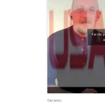
Fai clic 
a
Cari amici,