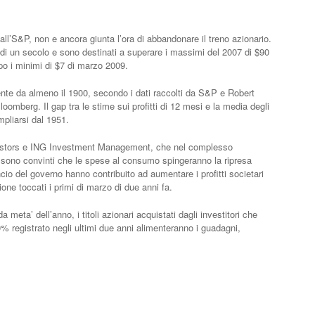
ll’S&P, non e ancora giunta l’ora di abbandonare il treno azionario.
piu’ di un secolo e sono destinati a superare i massimi del 2007 di $90
opo i minimi di $7 di marzo 2009.
stente da almeno il 1900, secondo i dati raccolti da S&P e Robert
Bloomberg. Il gap tra le stime sui profitti di 12 mesi e la media degli
ampliarsi dal 1951.
stors e ING Investment Management, che nel complesso
a, sono convinti che le spese al consumo spingeranno la ripresa
ncio del governo hanno contribuito ad aumentare i profitti societari
ne toccati i primi di marzo di due anni fa.
 meta’ dell’anno, i titoli azionari acquistati dagli investitori che
00% registrato negli ultimi due anni alimenteranno i guadagni,