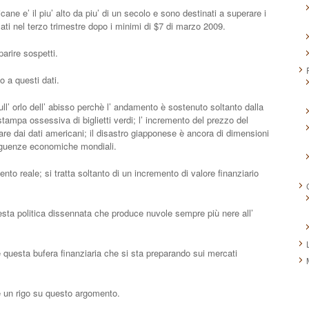
cane e’ il piu’ alto da piu’ di un secolo e sono destinati a superare i
ati nel terzo trimestre dopo i minimi di $7 di marzo 2009.
parire sospetti.
o a questi dati.
ll’ orlo dell’ abisso perchè l’ andamento è sostenuto soltanto dalla
stampa ossessiva di biglietti verdi; l’ incremento del prezzo del
pare dai dati americani; il disastro giapponese è ancora di dimensioni
seguenze economiche mondiali.
 reale; si tratta soltanto di un incremento di valore finanziario
esta politica dissennata che produce nuvole sempre più nere all’
 questa bufera finanziaria che si sta preparando sui mercati
he un rigo su questo argomento.