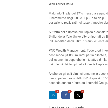
Wall Street Italia
Malgrado il rally del 97% messo a segno da
L’incremento degli utili e’ il piu’ alto da 
per azione realizzati nel terzo trimestre d
Si tratta della ripresa piu’ rapida e consi
Shiller della Yale University e riportati da 
utili scoeitari degli ultimi 10 anni e’ vista 
PNC Wealth Management, Federated Inve
gestiscono $1.000 miliardi per la clientel
dell’economia dopo che le iniziative di rila
dai minimi dai tempi della Grande Depressio
Anche se gli utili diminuiranno nella seconda
hanno perso il rally dell’S&P di quasi il 1
secondo quanto riferito da Leuthold Group.
0
0
0
Lascia un commento