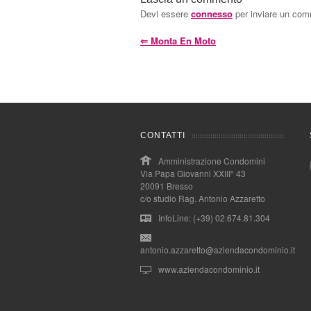
Devi essere
connesso
per inviare un co
⇐
Monta En Moto
CONTATTI
Amministrazione Condomini
Via Papa Giovanni XXIII° 43
20091 Bresso
c/o studio Rag. Antonio Azzaretto
InfoLine: (+39) 02.674.81.304
antonio.azzaretto@aziendacondominio.it
www.aziendacondominio.it