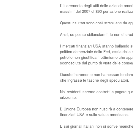
L’ incremento degli utili delle aziende ameri
massimi del 2007 di $90 per azione realizz
Questi risultati sono così strabilianti da ap
Anzi, se posso sbilanciarmi, io non ci cred
I mercati finanziari USA stanno ballando su
politica demenziale della Fed, ossia dalla 
petrolio non giustifica l’ ottimismo che ap
sconosciute dal punto di vista delle con
Questo incremento non ha nessun fondamento
che ingrassa le tasche degli speculatori.
Noi residenti saremo costretti a pagare qu
orizzonte.
L’ Unione Europea non riuscirà a contenere
finanziari USA e sulla valuta americana.
E sui giornali italiani non si scrive neanc