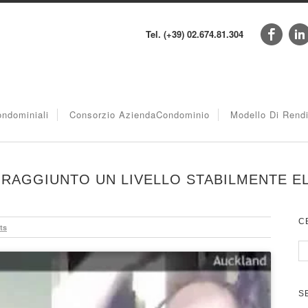
Tel. (+39) 02.674.81.304
ndominiali
Consorzio AziendaCondominio
Modello Di Rend
 RAGGIUNTO UN LIVELLO STABILMENTE E
C
ts
S