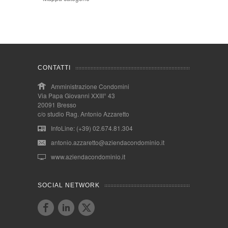
CONTATTI
Amministrazione Condomini
Via Papa Giovanni XXIII° 43
20091 Bresso
c/o studio Rag. Antonio Azzaretto
InfoLine: (+39) 02.674.81.304
antonio.azzaretto@aziendacondominio.it
www.aziendacondominio.it
SOCIAL NETWORK