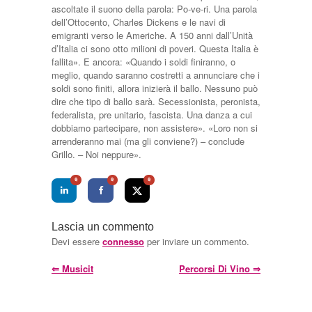
ascoltate il suono della parola: Po-ve-ri. Una parola
dell’Ottocento, Charles Dickens e le navi di
emigranti verso le Americhe. A 150 anni dall’Unità
d’Italia ci sono otto milioni di poveri. Questa Italia è
fallita». E ancora: «Quando i soldi finiranno, o
meglio, quando saranno costretti a annunciare che i
soldi sono finiti, allora inizierà il ballo. Nessuno può
dire che tipo di ballo sarà. Secessionista, peronista,
federalista, pre unitario, fascista. Una danza a cui
dobbiamo partecipare, non assistere». «Loro non si
arrenderanno mai (ma gli conviene?) – conclude
Grillo. – Noi neppure».
0
0
0
Lascia un commento
Devi essere
connesso
per inviare un commento.
⇐
Musicit
Percorsi Di Vino
⇒