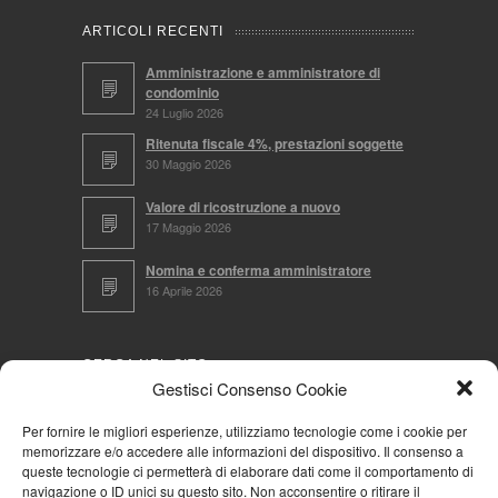
ARTICOLI RECENTI
Amministrazione e amministratore di
condominio
24 Luglio 2026
Ritenuta fiscale 4%, prestazioni soggette
30 Maggio 2026
Valore di ricostruzione a nuovo
17 Maggio 2026
Nomina e conferma amministratore
16 Aprile 2026
CERCA NEL SITO
Gestisci Consenso Cookie
Per fornire le migliori esperienze, utilizziamo tecnologie come i cookie per
memorizzare e/o accedere alle informazioni del dispositivo. Il consenso a
NAVIGA PER
queste tecnologie ci permetterà di elaborare dati come il comportamento di
navigazione o ID unici su questo sito. Non acconsentire o ritirare il