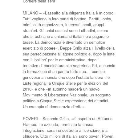
Corriere della sera
MILANO – «L’assalto alla diligenza Italia è in corso.
Tutti vogliono la loro parte di bottino. Partiti, lobby,
criminalità organizzata, interessi locali, gruppi
stranieri. Gli unici esclusi sono i cittadini, coloro
che si ostinano a chiamarsi italiani e a pagare le
tasse. La democrazia è diventato un semplice
esercizio di potere». Beppe Grillo alza il livello della
sua partecipazione all’agone politico e, dopo le liste
con il ‘bollino’ per le amministrative, dopo il
tentativo di candidatura alla segreteria Pd, annuncia
la formazione di un partito tutto suo. Il comico
genovese annuncia che dopo l’estate lancerà «le
Liste regionali a Cinque Stelle per le elezioni del
2010» e che «in autunno nascerà un nuovo
Movimento di Liberazione Nazionale, un soggetto
politico a Cinque Stelle espressione dei cittadini.
Un esempio di democrazia diretta».
POVERI – Secondo Grillo, «ci aspetta un Autunno
Flambè. Le aziende, terminata la cassa
integrazione, saranno costrette a licenziare, o a
chiudere. Otto milioni di italiani sono poveri. Poveri,