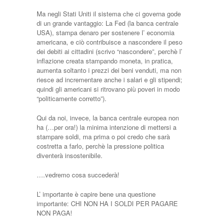
Ma negli Stati Uniti il sistema che ci governa gode
di un grande vantaggio: La Fed (la banca centrale
USA), stampa denaro per sostenere l’ economia
americana, e ciò contribuisce a nascondere il peso
dei debiti ai cittadini (scrivo “nascondere”, perchè l’
inflazione creata stampando moneta, in pratica,
aumenta soltanto i prezzi dei beni venduti, ma non
riesce ad incrementare anche i salari e gli stipendi;
quindi gli americani si ritrovano più poveri in modo
“politicamente corretto”).
Qui da noi, invece, la banca centrale europea non
ha (…per ora!) la minima intenzione di mettersi a
stampare soldi, ma prima o poi credo che sarà
costretta a farlo, perchè la pressione politica
diventerà insostenibile.
….vedremo cosa succederà!
L’ importante è capire bene una questione
importante: CHI NON HA I SOLDI PER PAGARE
NON PAGA!