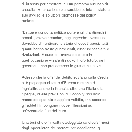
di bilancio per rimettersi su un percorso virtuoso di
crescita. A far da bussola sarebbero, infatti, state a
suo avviso le soluzioni promosse dai policy
makers.
“L’attuale condotta politica porterà dritti a disordini
sociali”, aveva scandito, aggiungendo: “Nessuno
dovrebbe dimenticare la storia di questi paesi: tutti
quanti hanno avuto guerre civili, dittature fasciste e
rivoluzioni. E questo – aveva concluso in
quell’occasione – sarà di nuovo il loro futuro, se i
governanti non prenderanno le giuste iniziative”.
Adesso che la crisi del debito sovrano dalla Grecia
si è propagata al resto d’Europa e rischia di
inghiottire anche la Francia, oltre che l’Italia e la
Spagna, quelle previsioni di Connolly non solo
hanno conquistato maggiore validità, ma secondo
gli addetti impongono nuove riflessioni su
un’eventuale fine dell’euro.
Una tesi che è in realtà caldeggiata da diversi mesi
dagli speculatori dei mercati per eccellenza, gli