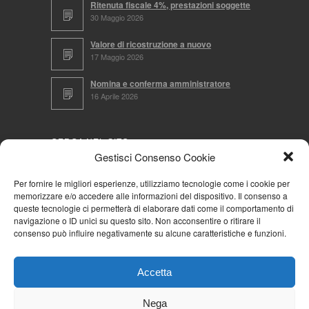
Ritenuta fiscale 4%, prestazioni soggette
30 Maggio 2026
Valore di ricostruzione a nuovo
17 Maggio 2026
Nomina e conferma amministratore
16 Aprile 2026
CERCA NEL SITO
Gestisci Consenso Cookie
Per fornire le migliori esperienze, utilizziamo tecnologie come i cookie per
memorizzare e/o accedere alle informazioni del dispositivo. Il consenso a
NAVIGA PER
queste tecnologie ci permetterà di elaborare dati come il comportamento di
navigazione o ID unici su questo sito. Non acconsentire o ritirare il
Mappa completa
consenso può influire negativamente su alcune caratteristiche e funzioni.
Mappa categorie
Cookie Policy (UE)
Accetta
Privacy Policy
Forum
Nega