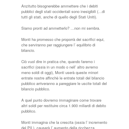
Anzitutto bisognerebbe ammettere che i debiti
pubblici degli stati occidentali sono inesigibili (…di
tutti gli stati, anche di quello degli Stati Uniti).
Siamo pronti ad ammetterlo? …non mi sembra.
Monti ha promesso che proporrà dei sacrifici equi,
che serviranno per raggiungere l’ equilibrio di
bilancio.
Ciò vuol dire in pratica che, quando faremo i
sacrifici (ossia in un modo o nell’ altro avremo
meno soldi di oggi), Monti userà queste minori
entrate nostre affinchè le entrate totali del bilancio
pubblico arriveranno a pareggiare le uscite totali del
bilancio pubblico.
A quel punto dovremo immaginare come trovare
altri soldi per restituire circa 1.900 miliardi di debito
pubblico.
Monti immagina che la crescita (ossia l’ incremento
del PIL), causerà l’ aumento della ricchezza