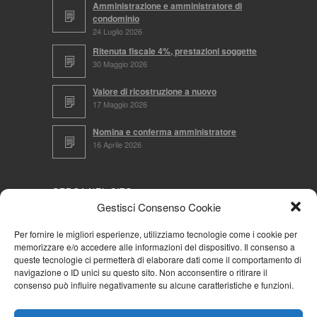
Amministrazione e amministratore di
condominio
24 Luglio 2026
Ritenuta fiscale 4%, prestazioni soggette
30 Maggio 2026
Valore di ricostruzione a nuovo
17 Maggio 2026
Nomina e conferma amministratore
16 Aprile 2026
CERCA NEL SITO
Gestisci Consenso Cookie
Per fornire le migliori esperienze, utilizziamo tecnologie come i cookie per
memorizzare e/o accedere alle informazioni del dispositivo. Il consenso a
NAVIGA PER
queste tecnologie ci permetterà di elaborare dati come il comportamento di
navigazione o ID unici su questo sito. Non acconsentire o ritirare il
Mappa completa
consenso può influire negativamente su alcune caratteristiche e funzioni.
Mappa categorie
Cookie Policy (UE)