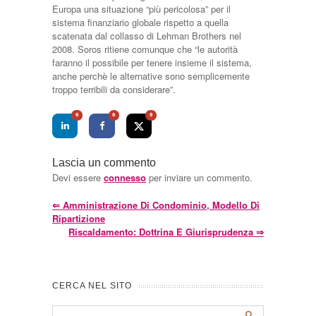
Europa una situazione “più pericolosa” per il
sistema finanziario globale rispetto a quella
scatenata dal collasso di Lehman Brothers nel
2008. Soros ritiene comunque che “le autorità
faranno il possibile per tenere insieme il sistema,
anche perchè le alternative sono semplicemente
troppo terribili da considerare”.
0
0
0
Lascia un commento
Devi essere
connesso
per inviare un commento.
⇐
Amministrazione Di Condominio, Modello Di
Ripartizione
Riscaldamento: Dottrina E Giurisprudenza
⇒
CERCA NEL SITO