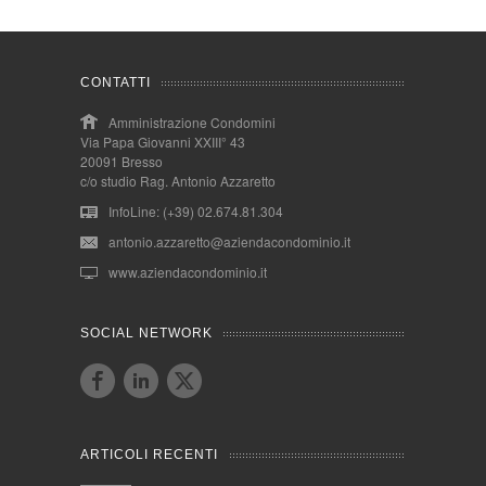
CONTATTI
Amministrazione Condomini
Via Papa Giovanni XXIII° 43
20091 Bresso
c/o studio Rag. Antonio Azzaretto
InfoLine: (+39) 02.674.81.304
antonio.azzaretto@aziendacondominio.it
www.aziendacondominio.it
SOCIAL NETWORK
ARTICOLI RECENTI