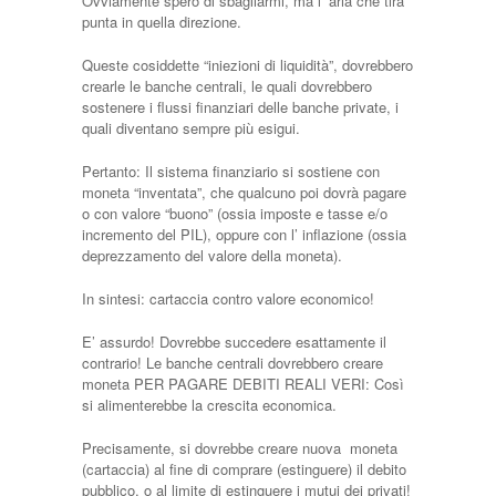
Ovviamente spero di sbagliarmi, ma l’ aria che tira
punta in quella direzione.
Queste cosiddette “iniezioni di liquidità”, dovrebbero
crearle le banche centrali, le quali dovrebbero
sostenere i flussi finanziari delle banche private, i
quali diventano sempre più esigui.
Pertanto: Il sistema finanziario si sostiene con
moneta “inventata”, che qualcuno poi dovrà pagare
o con valore “buono” (ossia imposte e tasse e/o
incremento del PIL), oppure con l’ inflazione (ossia
deprezzamento del valore della moneta).
In sintesi: cartaccia contro valore economico!
E’ assurdo! Dovrebbe succedere esattamente il
contrario! Le banche centrali dovrebbero creare
moneta PER PAGARE DEBITI REALI VERI: Così
si alimenterebbe la crescita economica.
Precisamente, si dovrebbe creare nuova moneta
(cartaccia) al fine di comprare (estinguere) il debito
pubblico, o al limite di estinguere i mutui dei privati!