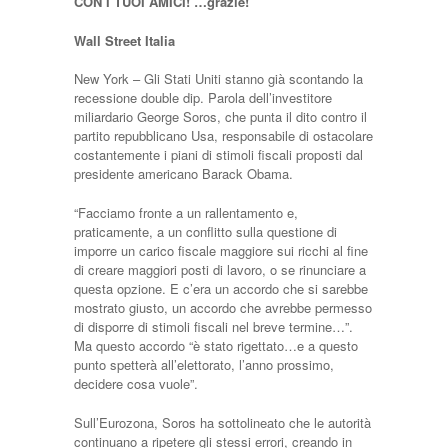
CON I TUOI AMICI! …grazie!
Wall Street Italia
New York – Gli Stati Uniti stanno già scontando la
recessione double dip. Parola dell’investitore
miliardario George Soros, che punta il dito contro il
partito repubblicano Usa, responsabile di ostacolare
costantemente i piani di stimoli fiscali proposti dal
presidente americano Barack Obama.
“Facciamo fronte a un rallentamento e,
praticamente, a un conflitto sulla questione di
imporre un carico fiscale maggiore sui ricchi al fine
di creare maggiori posti di lavoro, o se rinunciare a
questa opzione. E c’era un accordo che si sarebbe
mostrato giusto, un accordo che avrebbe permesso
di disporre di stimoli fiscali nel breve termine…”.
Ma questo accordo “è stato rigettato…e a questo
punto spetterà all’elettorato, l’anno prossimo,
decidere cosa vuole”.
Sull’Eurozona, Soros ha sottolineato che le autorità
continuano a ripetere gli stessi errori, creando in