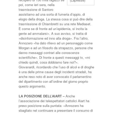
(Lapresse)
poi, come ieri sera, nella
trasmissione di Santoro
assistiamo ad una sorta di fumeria d’oppio, di
elogio della droga. La stessa cosa si può dire della
trasmissione di Chiambretti su una rete Mediaset.
È come se di fronte ad un’epidemia, si incita la
gente ad ammalarsi». A suo avviso, si tratta di
«disinformazione ed inno alla droga». Fra l’altro,
Annozero «ha dato rilievo ad un personaggio come
Morgan e ad un filosofo da strapazzo, persone che
danno messaggi contrari alle conoscenze
scientifiche». Di fronte a questi messaggi tv, «mi
chiedo quindi, cosa dobbiamo fare noi?».
Giovanardi, ricordando che l’uso di alcol e di droghe
è una delle prime cause degli incidenti stradali, ha
anche reso noto di aver convocato il parlamentino
del dipartimento con all’ordine del giorno proprio
questo argomento.
LA POSIZIONE DELL’AIART –
Anche
l’associazione dei telespettatori cattolici Aiart ha
preso posizione sulla puntata: «Annozero ha
sbagliato nel continuare a presentare il consumo di