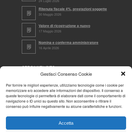
24 Luglio 2026
Ritenuta fiscale 4%, prestazioni soggette
30 Maggio 2026
Valore di ricostruzione a nuovo
17 Maggio 2026
Nomina e conferma amministratore
16 Aprile 2026
CERCA NEL SITO
Gestisci Consenso Cookie
Per fornire le migliori esperienze, utilizziamo tecnologie come i cookie per
memorizzare e/o accedere alle informazioni del dispositivo. Il consenso a
NAVIGA PER
queste tecnologie ci permetterà di elaborare dati come il comportamento di
navigazione o ID unici su questo sito. Non acconsentire o ritirare il
Mappa completa
consenso può influire negativamente su alcune caratteristiche e funzioni.
Mappa categorie
Cookie Policy (UE)
Accetta
Privacy Policy
Forum