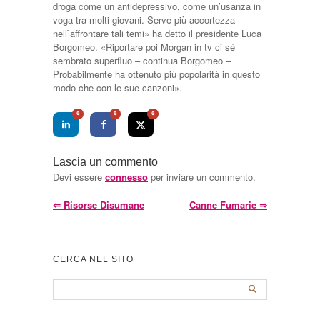
droga come un antidepressivo, come un’usanza in
voga tra molti giovani. Serve più accortezza
nell`affrontare tali temi» ha detto il presidente Luca
Borgomeo. «Riportare poi Morgan in tv ci sé
sembrato superfluo – continua Borgomeo –
Probabilmente ha ottenuto più popolarità in questo
modo che con le sue canzoni».
0
0
0
Lascia un commento
Devi essere
connesso
per inviare un commento.
⇐
Risorse Disumane
Canne Fumarie
⇒
CERCA NEL SITO