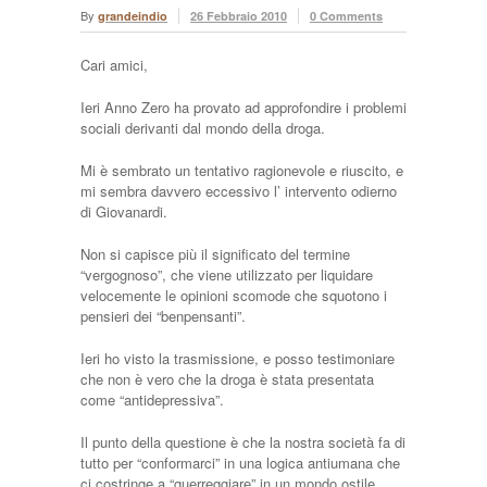
By
grandeindio
26 Febbraio 2010
0 Comments
Cari amici,
Ieri Anno Zero ha provato ad approfondire i problemi
sociali derivanti dal mondo della droga.
Mi è sembrato un tentativo ragionevole e riuscito, e
mi sembra davvero eccessivo l’ intervento odierno
di Giovanardi.
Non si capisce più il significato del termine
“vergognoso”, che viene utilizzato per liquidare
velocemente le opinioni scomode che squotono i
pensieri dei “benpensanti”.
Ieri ho visto la trasmissione, e posso testimoniare
che non è vero che la droga è stata presentata
come “antidepressiva”.
Il punto della questione è che la nostra società fa di
tutto per “conformarci” in una logica antiumana che
ci costringe a “guerreggiare” in un mondo ostile.