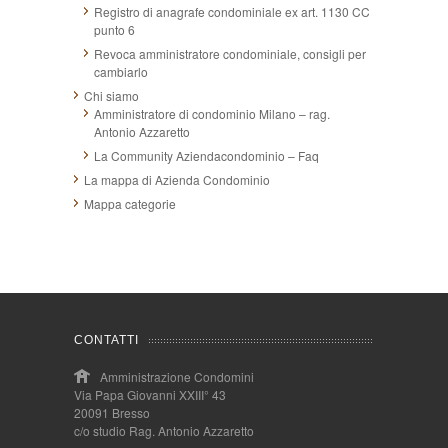
Registro di anagrafe condominiale ex art. 1130 CC
punto 6
Revoca amministratore condominiale, consigli per
cambiarlo
Chi siamo
Amministratore di condominio Milano – rag.
Antonio Azzaretto
La Community Aziendacondominio – Faq
La mappa di Azienda Condominio
Mappa categorie
CONTATTI
Amministrazione Condomini
Via Papa Giovanni XXIII° 43
20091 Bresso
c/o studio Rag. Antonio Azzaretto