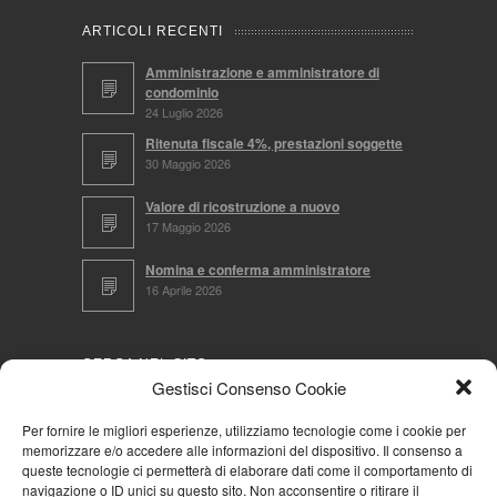
ARTICOLI RECENTI
Amministrazione e amministratore di
condominio
24 Luglio 2026
Ritenuta fiscale 4%, prestazioni soggette
30 Maggio 2026
Valore di ricostruzione a nuovo
17 Maggio 2026
Nomina e conferma amministratore
16 Aprile 2026
CERCA NEL SITO
Gestisci Consenso Cookie
Per fornire le migliori esperienze, utilizziamo tecnologie come i cookie per
memorizzare e/o accedere alle informazioni del dispositivo. Il consenso a
NAVIGA PER
queste tecnologie ci permetterà di elaborare dati come il comportamento di
navigazione o ID unici su questo sito. Non acconsentire o ritirare il