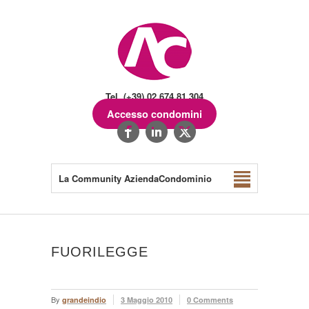
Tel. (+39) 02.674.81.304
Accesso condomini
La Community AziendaCondominio
FUORILEGGE
By
grandeindio
3 Maggio 2010
0 Comments