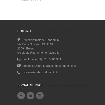
CONTATTI
Amministrazione Condomini
Via Papa Giovanni XXIII° 43
20091 Bresso
c/o studio Rag. Antonio Azzaretto
InfoLine: (+39) 02.674.81.304
antonio.azzaretto@aziendacondominio.it
www.aziendacondominio.it
SOCIAL NETWORK