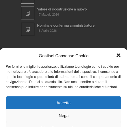
Valore di ricostruzione a nuovo
17 Maggio 2026
Nomina e conferma amministratore
16 Aprile 2026
CERCA NEL SITO
Gestisci Consenso Cookie
Per fornire le migliori esperienze, utilizziamo tecnologie come i cookie per
memorizzare e/o accedere alle informazioni del dispositivo. Il consenso a
NAVIGA PER
queste tecnologie ci permetterà di elaborare dati come il comportamento di
navigazione o ID unici su questo sito. Non acconsentire o ritirare il
Mappa completa
consenso può influire negativamente su alcune caratteristiche e funzioni.
Mappa categorie
Cookie Policy (UE)
Accetta
Privacy Policy
Forum
Nega
Iscriviti alla Community AziendaCondominio