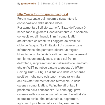
By
grandeindio
3 Marzo 2010
0 Comments
http://www.forumrisparmioacqua.it
Forum nazionale sul risparmio risparmio e la
conservazione della risorsa idrica
Per aumentare l’efficienza nell’utilizzo dell’acqua è
necessario migliorare il coordinamento e lo scambio
conoscitivo, eliminando i limiti comunicativi
attualmente esistenti tra i soggetti coinvolti nel
ciclo dell’acqua: “Le limitazioni di conoscenza e
informazione che permetterebbero un miglior
bilanciamento tra iniziative di demand management
con le misure supply side, e cioè sul fronte
dell’offerta, rappresentano un fallimento del mercato
che un WST potrebbe aiutare a superare”. (Water
Saving Trust – UK). La diffusione delle esperienze
positive – che pure esistono – viene rallentata
dall’elevata frammentazione territoriale, e dalla
carenza comunicativa. Va inoltre affrontato il
problema della conoscenza. Vi sono oggi gravi
carenze nella conoscenza dei consumi effettivi sia
in ambito civile, che industriale e, soprattutto,
agricolo. Il problema della siccità, sempre più