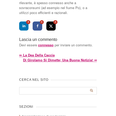
rilevante, è spesso connesso anche a
sovraconsumi (ad esempio nel fiume Po), o a
utilizzi poco efficienti e razionali.
0
0
0
Lascia un commento
Devi essere
connesso
per inviare un commento.
⇐
La Dea Della Caccia
Di Girolamo Si Dimette; Una Buona Notizia!
⇒
CERCA NEL SITO
SEZIONI