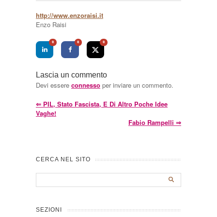
http://www.enzoraisi.it
Enzo Raisi
0
0
0
Lascia un commento
Devi essere
connesso
per inviare un commento.
⇐
PIL, Stato Fascista, E Di Altro Poche Idee
Vaghe!
Fabio Rampelli
⇒
CERCA NEL SITO
SEZIONI