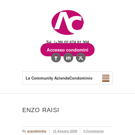
Tel. (+39) 02.674.81.304
Accesso condomini
La Community AziendaCondominio
ENZO RAISI
By
grandeindio
15 Agosto 2008
0 Comments