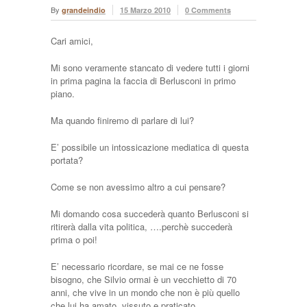
By
grandeindio
15 Marzo 2010
0 Comments
Cari amici,
Mi sono veramente stancato di vedere tutti i giorni
in prima pagina la faccia di Berlusconi in primo
piano.
Ma quando finiremo di parlare di lui?
E’ possibile un intossicazione mediatica di questa
portata?
Come se non avessimo altro a cui pensare?
Mi domando cosa succederà quanto Berlusconi si
ritirerà dalla vita politica, ….perchè succederà
prima o poi!
E’ necessario ricordare, se mai ce ne fosse
bisogno, che Silvio ormai è un vecchietto di 70
anni, che vive in un mondo che non è più quello
che lui ha amato, vissuto e praticato.