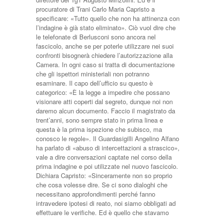
procuratore di Trani Carlo Maria Capristo a
specificare: «Tutto quello che non ha attinenza con
l’indagine è già stato eliminato». Ciò vuol dire che
le telefonate di Berlusconi sono ancora nel
fascicolo, anche se per poterle utilizzare nei suoi
confronti bisognerà chiedere l’autorizzazione alla
Camera. In ogni caso si tratta di documentazione
che gli ispettori ministeriali non potranno
esaminare. Il capo dell’ufficio su questo è
categorico: «È la legge a impedire che possano
visionare atti coperti dal segreto, dunque noi non
daremo alcun documento. Faccio il magistrato da
trent’anni, sono sempre stato in prima linea e
questa è la prima ispezione che subisco, ma
conosco le regole». Il Guardasigilli Angelino Alfano
ha parlato di «abuso di intercettazioni a strascico»,
vale a dire conversazioni captate nel corso della
prima indagine e poi utilizzate nel nuovo fascicolo.
Dichiara Capristo: «Sinceramente non so proprio
che cosa volesse dire. Se ci sono dialoghi che
necessitano approfondimenti perché fanno
intravedere ipotesi di reato, noi siamo obbligati ad
effettuare le verifiche. Ed è quello che stavamo