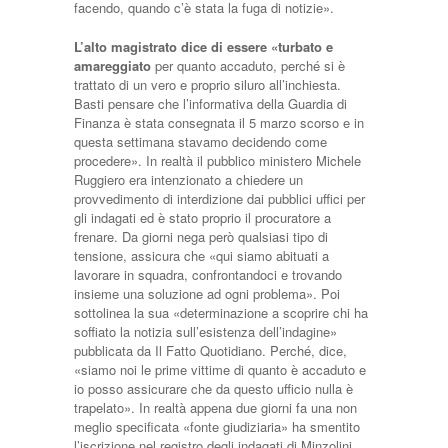
facendo, quando c’è stata la fuga di notizie».
L’alto magistrato dice di essere «turbato e
amareggiato
per quanto accaduto, perché si è
trattato di un vero e proprio siluro all’inchiesta.
Basti pensare che l’informativa della Guardia di
Finanza è stata consegnata il 5 marzo scorso e in
questa settimana stavamo decidendo come
procedere». In realtà il pubblico ministero Michele
Ruggiero era intenzionato a chiedere un
provvedimento di interdizione dai pubblici uffici per
gli indagati ed è stato proprio il procuratore a
frenare. Da giorni nega però qualsiasi tipo di
tensione, assicura che «qui siamo abituati a
lavorare in squadra, confrontandoci e trovando
insieme una soluzione ad ogni problema». Poi
sottolinea la sua «determinazione a scoprire chi ha
soffiato la notizia sull’esistenza dell’indagine»
pubblicata da Il Fatto Quotidiano. Perché, dice,
«siamo noi le prime vittime di quanto è accaduto e
io posso assicurare che da questo ufficio nulla è
trapelato». In realtà appena due giorni fa una non
meglio specificata «fonte giudiziaria» ha smentito
l’iscrizione nel registro degli indagati di Minzolini.