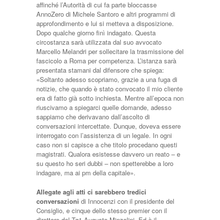
affinché l’Autorità di cui fa parte bloccasse
AnnoZero di Michele Santoro e altri programmi di
approfondimento e lui si metteva a disposizione.
Dopo qualche giorno finì indagato. Questa
circostanza sarà utilizzata dal suo avvocato
Marcello Melandri per sollecitare la trasmissione del
fascicolo a Roma per competenza. L’istanza sarà
presentata stamani dal difensore che spiega:
«Soltanto adesso scopriamo, grazie a una fuga di
notizie, che quando è stato convocato il mio cliente
era di fatto già sotto inchiesta. Mentre all’epoca non
riuscivamo a spiegarci quelle domande, adesso
sappiamo che derivavano dall’ascolto di
conversazioni intercettate. Dunque, doveva essere
interrogato con l’assistenza di un legale. In ogni
caso non si capisce a che titolo procedano questi
magistrati. Qualora esistesse davvero un reato – e
su questo ho seri dubbi – non spetterebbe a loro
indagare, ma ai pm della capitale».
Allegate agli atti ci sarebbero tredici
conversazioni
di Innocenzi con il presidente del
Consiglio, e cinque dello stesso premier con il
direttore del Tg1 Augusto Minzolini. Ed è il